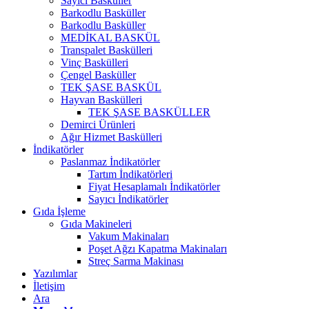
Sayıcı Basküller
Barkodlu Basküller
Barkodlu Basküller
MEDİKAL BASKÜL
Transpalet Baskülleri
Vinç Baskülleri
Çengel Basküller
TEK ŞASE BASKÜL
Hayvan Baskülleri
TEK ŞASE BASKÜLLER
Demirci Ürünleri
Ağır Hizmet Baskülleri
İndikatörler
Paslanmaz İndikatörler
Tartım İndikatörleri
Fiyat Hesaplamalı İndikatörler
Sayıcı İndikatörler
Gıda İşleme
Gıda Makineleri
Vakum Makinaları
Poşet Ağzı Kapatma Makinaları
Streç Sarma Makinası
Yazılımlar
İletişim
Ara