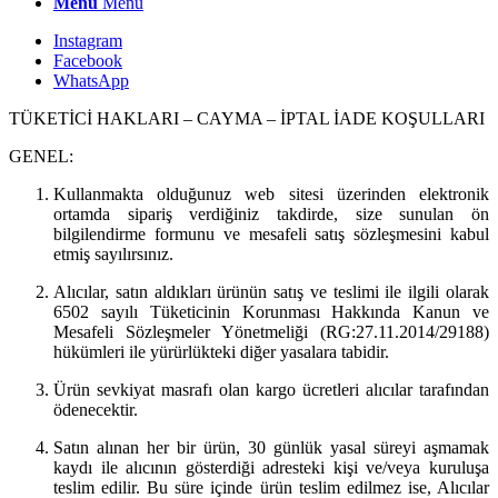
Menu
Menu
Instagram
Facebook
WhatsApp
TÜKETİCİ HAKLARI – CAYMA – İPTAL İADE KOŞULLARI
GENEL:
Kullanmakta olduğunuz web sitesi üzerinden elektronik
ortamda sipariş verdiğiniz takdirde, size sunulan ön
bilgilendirme formunu ve mesafeli satış sözleşmesini kabul
etmiş sayılırsınız.
Alıcılar, satın aldıkları ürünün satış ve teslimi ile ilgili olarak
6502 sayılı Tüketicinin Korunması Hakkında Kanun ve
Mesafeli Sözleşmeler Yönetmeliği (RG:27.11.2014/29188)
hükümleri ile yürürlükteki diğer yasalara tabidir.
Ürün sevkiyat masrafı olan kargo ücretleri alıcılar tarafından
ödenecektir.
Satın alınan her bir ürün, 30 günlük yasal süreyi aşmamak
kaydı ile alıcının gösterdiği adresteki kişi ve/veya kuruluşa
teslim edilir. Bu süre içinde ürün teslim edilmez ise, Alıcılar