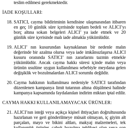
teslim edilmesi gerekmektedir.
İADE KOŞULLARI:
SATICI, cayma bildiriminin kendisine ulaşmasından itibaren
en geç 10 günlük süre içerisinde toplam bedeli ve ALICI’yı
borç altına sokan belgeleri ALICI’ ya iade etmek ve 20
günlük süre içerisinde malı iade almakla yükümlüdür.
ALICI’ nın kusurundan kaynaklanan bir nedenle malın
değerinde bir azalma olursa veya iade imkânsızlaşırsa ALICI
kusuru oranında SATICI’ nın zararlarını tazmin etmekle
yükümlüdür. Ancak cayma hakkı süresi içinde malın veya
ürünün usulüne uygun kullanılması sebebiyle meydana gelen
değişiklik ve bozulmalardan ALICI sorumlu değildir.
Cayma hakkının kullanılması nedeniyle SATICI tarafından
düzenlenen kampanya limit tutarının altına düşülmesi halinde
kampanya kapsamında faydalanılan indirim miktarı iptal edilir.
CAYMA HAKKI KULLANILAMAYACAK ÜRÜNLER:
ALICI’nın isteği veya açıkça kişisel ihtiyaçları doğrultusunda
hazırlanan ve geri gönderilmeye müsait olmayan, iç giyim alt
parçaları, mayo ve bikini altları, makyaj malzemeleri, tek
kullanımlık ürünler, çabuk bozulma tehlikesi olan veya son