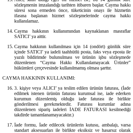
sözleşmenin imzalandığı tarihten itibaren başlar. Cayma hakkı
süresi sona ermeden önce, tüketicinin onayı ile hizmetin
ifasına başlanan hizmet sözleşmelerinde cayma hakkı
kullanılamaz.
Cayma hakkının kullanımından kaynaklanan masraflar
SATICI’ ya aittir.
Cayma hakkının kullanılması için 14 (ondört) günlük süre
içinde SATICI’ ya iadeli taahhütlü posta, faks veya eposta ile
yazılı bildirimde bulunulması ve ürünün işbu sözleşmede
düzenlenen “Cayma Hakkı Kullanılamayacak Ürünler”
hükümleri çerçevesinde kullanılmamış olması şarttır.
CAYMA HAKKININ KULLANIMI:
3. kişiye veya ALICI’ ya teslim edilen ürünün faturası, (İade
edilmek istenen ürünün faturası kurumsal ise, iade ederken
kurumun düzenlemiş olduğu iade faturası ile birlikte
gönderilmesi gerekmektedir. Faturası kurumlar adına
düzenlenen sipariş iadeleri İADE FATURASI kesilmediği
takdirde tamamlanamayacaktır.)
İade formu, İade edilecek ürünlerin kutusu, ambalajı, varsa
standart aksesuarları ile birlikte eksiksiz ve hasarsız olarak