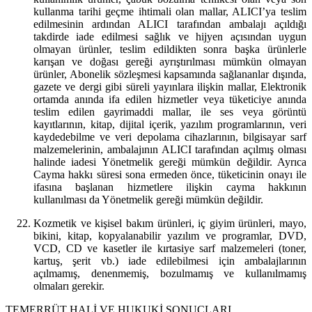
kullanma tarihi geçme ihtimali olan mallar, ALICI’ya teslim
edilmesinin ardından ALICI tarafından ambalajı açıldığı
takdirde iade edilmesi sağlık ve hijyen açısından uygun
olmayan ürünler, teslim edildikten sonra başka ürünlerle
karışan ve doğası gereği ayrıştırılması mümkün olmayan
ürünler, Abonelik sözleşmesi kapsamında sağlananlar dışında,
gazete ve dergi gibi süreli yayınlara ilişkin mallar, Elektronik
ortamda anında ifa edilen hizmetler veya tüketiciye anında
teslim edilen gayrimaddi mallar, ile ses veya görüntü
kayıtlarının, kitap, dijital içerik, yazılım programlarının, veri
kaydedebilme ve veri depolama cihazlarının, bilgisayar sarf
malzemelerinin, ambalajının ALICI tarafından açılmış olması
halinde iadesi Yönetmelik gereği mümkün değildir. Ayrıca
Cayma hakkı süresi sona ermeden önce, tüketicinin onayı ile
ifasına başlanan hizmetlere ilişkin cayma hakkının
kullanılması da Yönetmelik gereği mümkün değildir.
Kozmetik ve kişisel bakım ürünleri, iç giyim ürünleri, mayo,
bikini, kitap, kopyalanabilir yazılım ve programlar, DVD,
VCD, CD ve kasetler ile kırtasiye sarf malzemeleri (toner,
kartuş, şerit vb.) iade edilebilmesi için ambalajlarının
açılmamış, denenmemiş, bozulmamış ve kullanılmamış
olmaları gerekir.
TEMERRÜT HALİ VE HUKUKİ SONUÇLARI