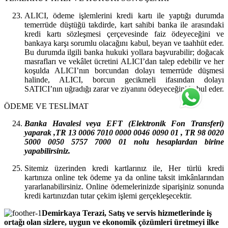
ALICI, ödeme işlemlerini kredi kartı ile yaptığı durumda
temerrüde düştüğü takdirde, kart sahibi banka ile arasındaki
kredi kartı sözleşmesi çerçevesinde faiz ödeyeceğini ve
bankaya karşı sorumlu olacağını kabul, beyan ve taahhüt eder.
Bu durumda ilgili banka hukuki yollara başvurabilir; doğacak
masrafları ve vekâlet ücretini ALICI’dan talep edebilir ve her
koşulda ALICI’nın borcundan dolayı temerrüde düşmesi
halinde, ALICI, borcun gecikmeli ifasından dolayı
SATICI’nın uğradığı zarar ve ziyanını ödeyeceğini kabul eder.
ÖDEME VE TESLİMAT
Banka Havalesi veya EFT (Elektronik Fon Transferi)
yaparak ,TR 13 0006 7010 0000 0046 0090 01 , TR 98 0020
5000 0050 5757 7000 01 nolu hesaplardan birine
yapabilirsiniz.
Sitemiz üzerinden kredi kartlarınız ile, Her türlü kredi
kartınıza online tek ödeme ya da online taksit imkânlarından
yararlanabilirsiniz. Online ödemelerinizde siparişiniz sonunda
kredi kartınızdan tutar çekim işlemi gerçekleşecektir.
Demirkaya Terazi, Satış ve servis hizmetlerinde iş
ortağı olan sizlere, uygun ve ekonomik çözümleri üretmeyi ilke