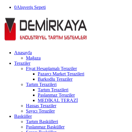
0
Alışveriş Sepeti
Anasayfa
Mağaza
Teraziler
Fiyat Hesaplamalı Teraziler
Pazarcı Market Terazileri
Barkodlu Teraziler
Tartım Terazileri
Tartım Terazileri
Paslanmaz Teraziler
MEDİKAL TERAZİ
Hassas Teraziler
Sayıcı Teraziler
Basküller
Tartım Baskülleri
Paslanmaz Basküller