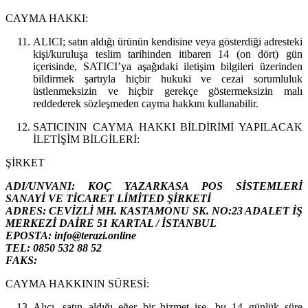
CAYMA HAKKI:
ALICI; satın aldığı ürünün kendisine veya gösterdiği adresteki
kişi/kuruluşa teslim tarihinden itibaren 14 (on dört) gün
içerisinde, SATICI’ya aşağıdaki iletişim bilgileri üzerinden
bildirmek şartıyla hiçbir hukuki ve cezai sorumluluk
üstlenmeksizin ve hiçbir gerekçe göstermeksizin malı
reddederek sözleşmeden cayma hakkını kullanabilir.
SATICININ CAYMA HAKKI BİLDİRİMİ YAPILACAK
İLETİŞİM BİLGİLERİ:
ŞİRKET
ADI/UNVANI: KOÇ YAZARKASA POS SİSTEMLERİ
SANAYİ VE TİCARET LİMİTED ŞİRKETİ
ADRES: CEVİZLİ MH. KASTAMONU SK. NO:23 ADALET İŞ
MERKEZİ DAİRE 51 KARTAL / İSTANBUL
EPOSTA: info@terazi.online
TEL: 0850 532 88 52
FAKS:
CAYMA HAKKININ SÜRESİ:
Alıcı, satın aldığı eğer bir hizmet ise, bu 14 günlük süre