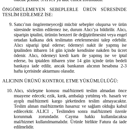
ÖNGÖRÜLEMEYEN SEBEPLERLE ÜRÜN SÜRESİNDE
TESLİM EDİLEMEZ İSE:
Satıcı’nın öngöremeyeceği mücbir sebepler oluşursa ve ürün
süresinde teslim edilemez ise, durum Alıcı’ya bildirilir. Alıcı,
siparişin iptalini, ürünün benzeri ile değiştirilmesini veya engel
ortadan kalkana dek teslimatın ertelenmesini talep edebilir.
Alıcı siparişi iptal ederse; ödemeyi nakit ile yapmış ise
iptalinden itibaren 14 gün içinde kendisine nakden bu ücret
ödenir. Alıcı, ödemeyi kredi kartı ile yapmış ise ve iptal
ederse, bu iptalden itibaren yine 14 gün içinde ürün bedeli
bankaya iade edilir, ancak bankanın alıcının hesabına 2-3
hafta içerisinde aktarması olasıdır.
ALICININ ÜRÜNÜ KONTROL ETME YÜKÜMLÜLÜĞÜ:
Alıcı, sözleşme konusu mal/hizmeti teslim almadan önce
muayene edecek; ezik, kırık, ambalajı yırtılmış vb. hasarlı ve
ayıplı mal/hizmeti kargo şirketinden teslim almayacaktır.
Teslim alınan mal/hizmetin hasarsız ve sağlam olduğu kabul
edilecektir. ALICI , Teslimden sonra mal/hizmeti özenle
korunmak zorundadır. Cayma hakkı kullanılacaksa
mal/hizmet kullanılmamalıdır. Ürünle birlikte Fatura da iade
edilmelidir.