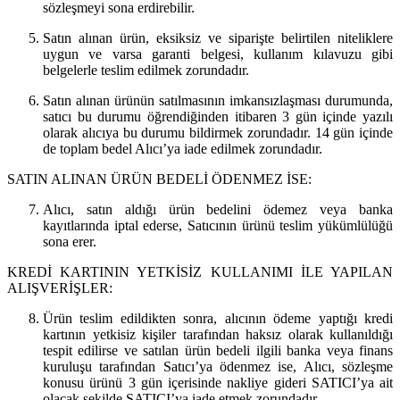
sözleşmeyi sona erdirebilir.
Satın alınan ürün, eksiksiz ve siparişte belirtilen niteliklere
uygun ve varsa garanti belgesi, kullanım kılavuzu gibi
belgelerle teslim edilmek zorundadır.
Satın alınan ürünün satılmasının imkansızlaşması durumunda,
satıcı bu durumu öğrendiğinden itibaren 3 gün içinde yazılı
olarak alıcıya bu durumu bildirmek zorundadır. 14 gün içinde
de toplam bedel Alıcı’ya iade edilmek zorundadır.
SATIN ALINAN ÜRÜN BEDELİ ÖDENMEZ İSE:
Alıcı, satın aldığı ürün bedelini ödemez veya banka
kayıtlarında iptal ederse, Satıcının ürünü teslim yükümlülüğü
sona erer.
KREDİ KARTININ YETKİSİZ KULLANIMI İLE YAPILAN
ALIŞVERİŞLER:
Ürün teslim edildikten sonra, alıcının ödeme yaptığı kredi
kartının yetkisiz kişiler tarafından haksız olarak kullanıldığı
tespit edilirse ve satılan ürün bedeli ilgili banka veya finans
kuruluşu tarafından Satıcı’ya ödenmez ise, Alıcı, sözleşme
konusu ürünü 3 gün içerisinde nakliye gideri SATICI’ya ait
olacak şekilde SATICI’ya iade etmek zorundadır.