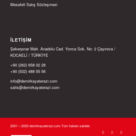
Mesafeli Satış Sözleşmesi
İLETIŞIM
Şekerpınar Mah. Anadolu Cad. Yonca Sok. No: 2 Çayırova /
KOCAELİ / TÜRKİYE
+90 (262) 658 02 28
+90 (532) 488 55 56
info@demirkayaterazi.com
satis@demirkayaterazi.com
2001 ~ 2020 demirkayaterazi.com Tüm hakları saklıdır.