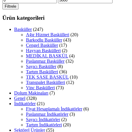
düşük
yüksek
Filtrele
fiyat
fiyat
Ürün kategorileri
Basküller
(247)
Ağır Hizmet Baskülleri
(20)
Barkodlu Basküller
(43)
Çengel Basküller
(17)
Hayvan Baskülleri
(2)
MEDİKAL BASKÜL
(4)
Paslanmaz Basküller
(32)
Sayıcı Basküller
(8)
Tartım Baskülleri
(36)
TEK ŞASE BASKÜL
(10)
Transpalet Baskülleri
(12)
Vinç Baskülleri
(73)
Dolum Makinaları
(7)
Genel
(328)
İndikatörler
(21)
Fiyat Hesaplamalı İndikatörler
(6)
Paslanmaz İndikatörler
(3)
Sayıcı İndikatörler
(2)
Tartım İndikatörleri
(20)
Sektörel Ürünler
(55)