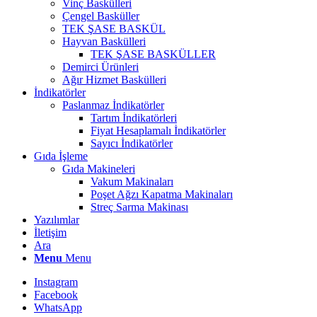
Vinç Baskülleri
Çengel Basküller
TEK ŞASE BASKÜL
Hayvan Baskülleri
TEK ŞASE BASKÜLLER
Demirci Ürünleri
Ağır Hizmet Baskülleri
İndikatörler
Paslanmaz İndikatörler
Tartım İndikatörleri
Fiyat Hesaplamalı İndikatörler
Sayıcı İndikatörler
Gıda İşleme
Gıda Makineleri
Vakum Makinaları
Poşet Ağzı Kapatma Makinaları
Streç Sarma Makinası
Yazılımlar
İletişim
Ara
Menu
Menu
Instagram
Facebook
WhatsApp