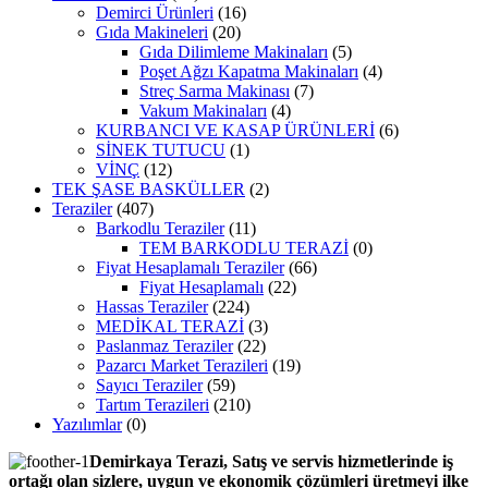
Demirci Ürünleri
(16)
Gıda Makineleri
(20)
Gıda Dilimleme Makinaları
(5)
Poşet Ağzı Kapatma Makinaları
(4)
Streç Sarma Makinası
(7)
Vakum Makinaları
(4)
KURBANCI VE KASAP ÜRÜNLERİ
(6)
SİNEK TUTUCU
(1)
VİNÇ
(12)
TEK ŞASE BASKÜLLER
(2)
Teraziler
(407)
Barkodlu Teraziler
(11)
TEM BARKODLU TERAZİ
(0)
Fiyat Hesaplamalı Teraziler
(66)
Fiyat Hesaplamalı
(22)
Hassas Teraziler
(224)
MEDİKAL TERAZİ
(3)
Paslanmaz Teraziler
(22)
Pazarcı Market Terazileri
(19)
Sayıcı Teraziler
(59)
Tartım Terazileri
(210)
Yazılımlar
(0)
Demirkaya Terazi, Satış ve servis hizmetlerinde iş
ortağı olan sizlere, uygun ve ekonomik çözümleri üretmeyi ilke