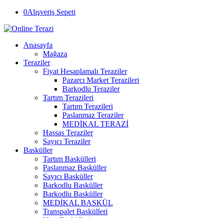
0
Alışveriş Sepeti
Anasayfa
Mağaza
Teraziler
Fiyat Hesaplamalı Teraziler
Pazarcı Market Terazileri
Barkodlu Teraziler
Tartım Terazileri
Tartım Terazileri
Paslanmaz Teraziler
MEDİKAL TERAZİ
Hassas Teraziler
Sayıcı Teraziler
Basküller
Tartım Baskülleri
Paslanmaz Basküller
Sayıcı Basküller
Barkodlu Basküller
Barkodlu Basküller
MEDİKAL BASKÜL
Transpalet Baskülleri