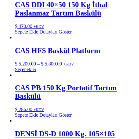
CAS DDI 40×50 150 Kg İthal
Paslanmaz Tartım Baskülü
$
470.00
+KDV
Sepete Ekle
Detayları Göster
CAS HFS Baskül Platform
Fiyat
$
5,200.00
–
$
5,800.00
+KDV
Bu
aralığı:
Seçenekler
ürünün
$ 5,200.00
birden
-
fazla
$ 5,800.00
CAS PB 150 Kg Portatif Tartım
varyasyonu
Baskülü
var.
Seçenekler
ürün
$
286.00
+KDV
sayfasından
Sepete Ekle
Detayları Göster
seçilebilir
DENSİ DS-D 1000 Kg. 105×105