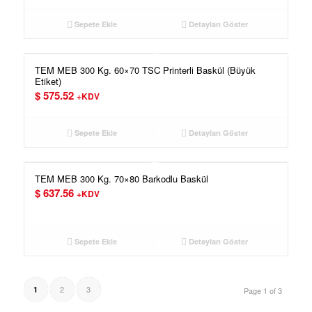
Sepete Ekle
Detayları Göster
TEM MEB 300 Kg. 60×70 TSC Printerli Baskül (Büyük
Etiket)
$
575.52
+KDV
Sepete Ekle
Detayları Göster
TEM MEB 300 Kg. 70×80 Barkodlu Baskül
$
637.56
+KDV
Sepete Ekle
Detayları Göster
2
3
1
Page 1 of 3