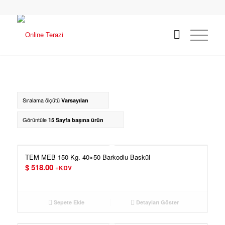
Sıralama ölçütü
Varsayılan
Görüntüle
15 Sayfa başına ürün
TEM MEB 150 Kg. 40×50 Barkodlu Baskül
$
518.00
+KDV
Sepete Ekle
Detayları Göster