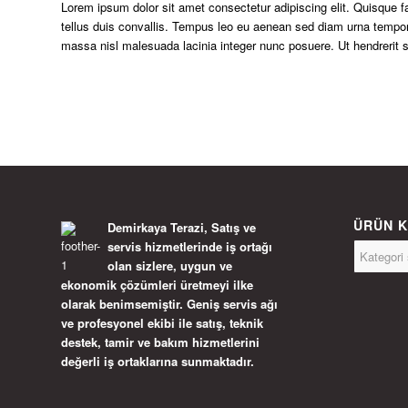
Lorem ipsum dolor sit amet consectetur adipiscing elit. Quisque f
tellus duis convallis. Tempus leo eu aenean sed diam urna tempor
massa nisl malesuada lacinia integer nunc posuere. Ut hendrerit s
ÜRÜN K
Demirkaya Terazi, Satış ve
servis hizmetlerinde iş ortağı
olan sizlere, uygun ve
ekonomik çözümleri üretmeyi ilke
olarak benimsemiştir. Geniş servis ağı
ve profesyonel ekibi ile satış, teknik
destek, tamir ve bakım hizmetlerini
değerli iş ortaklarına sunmaktadır.