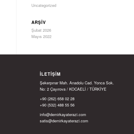
Uncategorized
ARŞIV
Şubat 2026
Mayıs 2022
İLETIŞIM
Şekerpınar Mah. Anadolu Cad. Yonca Sok.
No: 2 Çayırova / KOCAELİ / TÜRKİYE
+90 (262) 658 02 28
+90 (532) 488 55 56
info@demirkayaterazi.com
satis@demirkayaterazi.com