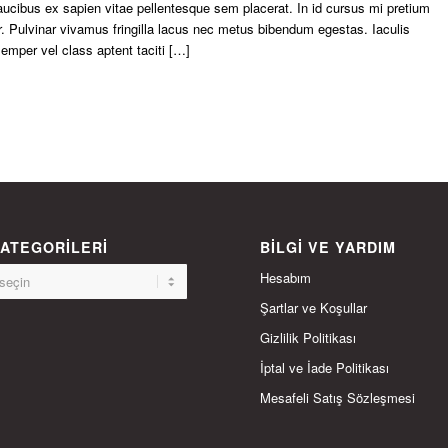
aucibus ex sapien vitae pellentesque sem placerat. In id cursus mi pretium
. Pulvinar vivamus fringilla lacus nec metus bibendum egestas. Iaculis
emper vel class aptent taciti […]
ATEGORILERI
BILGI VE YARDIM
Hesabım
Şartlar ve Koşullar
Gizlilik Politikası
İptal ve İade Politikası
Mesafeli Satış Sözleşmesi