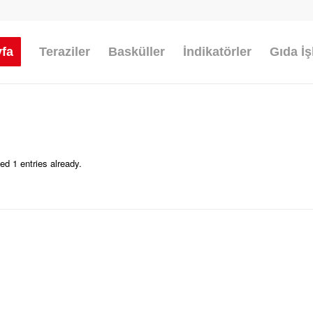
fa
Teraziler
Basküller
İndikatörler
Gıda İ
ed 1 entries already.