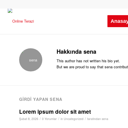
Anasay
Hakkında
sena
This author has not written his bio yet.
But we are proud to say that
sena
contribut
GIRDI YAPAN SENA
Lorem ipsum dolor sit amet
/
/
/
Şubat 8, 2026
0 Yorumlar
in
Uncategorized
tarafından
sena