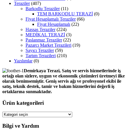
Teraziler
(407)
Barkodlu Teraziler
(11)
TEM BARKODLU TERAZİ
(0)
Fiyat Hesaplamalı Teraziler
(66)
Fiyat Hesaplamalı
(22)
Hassas Teraziler
(224)
MEDİKAL TERAZİ
(3)
Paslanmaz Teraziler
(22)
Pazarcı Market Terazileri
(19)
Sayıcı Teraziler
(59)
Tartım Terazileri
(210)
Yazılımlar
(0)
Demirkaya Terazi, Satış ve servis hizmetlerinde iş
ortağı olan sizlere, uygun ve ekonomik çözümleri üretmeyi ilke
olarak benimsemiştir. Geniş servis ağı ve profesyonel ekibi ile
satış, teknik destek, tamir ve bakım hizmetlerini değerli iş
ortaklarına sunmaktadır.
Ürün kategorileri
Bilgi ve Yardım