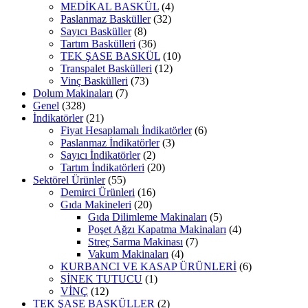
MEDİKAL BASKÜL
(4)
Paslanmaz Basküller
(32)
Sayıcı Basküller
(8)
Tartım Baskülleri
(36)
TEK ŞASE BASKÜL
(10)
Transpalet Baskülleri
(12)
Vinç Baskülleri
(73)
Dolum Makinaları
(7)
Genel
(328)
İndikatörler
(21)
Fiyat Hesaplamalı İndikatörler
(6)
Paslanmaz İndikatörler
(3)
Sayıcı İndikatörler
(2)
Tartım İndikatörleri
(20)
Sektörel Ürünler
(55)
Demirci Ürünleri
(16)
Gıda Makineleri
(20)
Gıda Dilimleme Makinaları
(5)
Poşet Ağzı Kapatma Makinaları
(4)
Streç Sarma Makinası
(7)
Vakum Makinaları
(4)
KURBANCI VE KASAP ÜRÜNLERİ
(6)
SİNEK TUTUCU
(1)
VİNÇ
(12)
TEK ŞASE BASKÜLLER
(2)