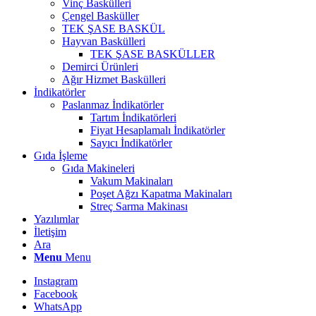
Vinç Baskülleri
Çengel Basküller
TEK ŞASE BASKÜL
Hayvan Baskülleri
TEK ŞASE BASKÜLLER
Demirci Ürünleri
Ağır Hizmet Baskülleri
İndikatörler
Paslanmaz İndikatörler
Tartım İndikatörleri
Fiyat Hesaplamalı İndikatörler
Sayıcı İndikatörler
Gıda İşleme
Gıda Makineleri
Vakum Makinaları
Poşet Ağzı Kapatma Makinaları
Streç Sarma Makinası
Yazılımlar
İletişim
Ara
Menu
Menu
Instagram
Facebook
WhatsApp