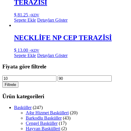
TERAZİSİ
$
81.25
+KDV
Sepete Ekle
Detayları Göster
NECKLİFE NP CEP TERAZİSİ
$
13.00
+KDV
Sepete Ekle
Detayları Göster
Fiyata göre filtrele
En
En
düşük
yüksek
Filtrele
fiyat
fiyat
Ürün kategorileri
Basküller
(247)
Ağır Hizmet Baskülleri
(20)
Barkodlu Basküller
(43)
Çengel Basküller
(17)
Hayvan Baskülleri
(2)