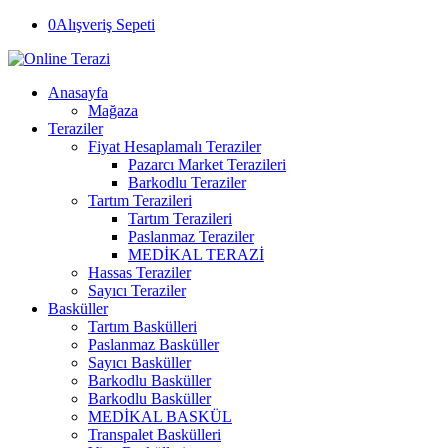
0
Alışveriş Sepeti
Anasayfa
Mağaza
Teraziler
Fiyat Hesaplamalı Teraziler
Pazarcı Market Terazileri
Barkodlu Teraziler
Tartım Terazileri
Tartım Terazileri
Paslanmaz Teraziler
MEDİKAL TERAZİ
Hassas Teraziler
Sayıcı Teraziler
Basküller
Tartım Baskülleri
Paslanmaz Basküller
Sayıcı Basküller
Barkodlu Basküller
Barkodlu Basküller
MEDİKAL BASKÜL
Transpalet Baskülleri