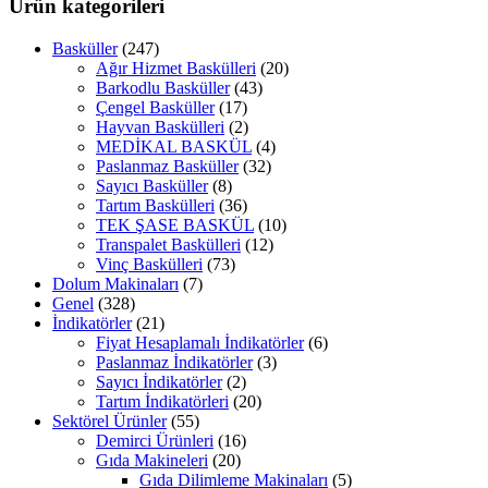
Ürün kategorileri
Basküller
(247)
Ağır Hizmet Baskülleri
(20)
Barkodlu Basküller
(43)
Çengel Basküller
(17)
Hayvan Baskülleri
(2)
MEDİKAL BASKÜL
(4)
Paslanmaz Basküller
(32)
Sayıcı Basküller
(8)
Tartım Baskülleri
(36)
TEK ŞASE BASKÜL
(10)
Transpalet Baskülleri
(12)
Vinç Baskülleri
(73)
Dolum Makinaları
(7)
Genel
(328)
İndikatörler
(21)
Fiyat Hesaplamalı İndikatörler
(6)
Paslanmaz İndikatörler
(3)
Sayıcı İndikatörler
(2)
Tartım İndikatörleri
(20)
Sektörel Ürünler
(55)
Demirci Ürünleri
(16)
Gıda Makineleri
(20)
Gıda Dilimleme Makinaları
(5)