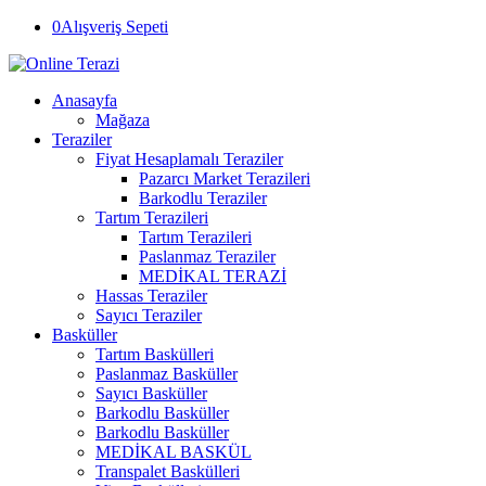
0
Alışveriş Sepeti
Anasayfa
Mağaza
Teraziler
Fiyat Hesaplamalı Teraziler
Pazarcı Market Terazileri
Barkodlu Teraziler
Tartım Terazileri
Tartım Terazileri
Paslanmaz Teraziler
MEDİKAL TERAZİ
Hassas Teraziler
Sayıcı Teraziler
Basküller
Tartım Baskülleri
Paslanmaz Basküller
Sayıcı Basküller
Barkodlu Basküller
Barkodlu Basküller
MEDİKAL BASKÜL
Transpalet Baskülleri