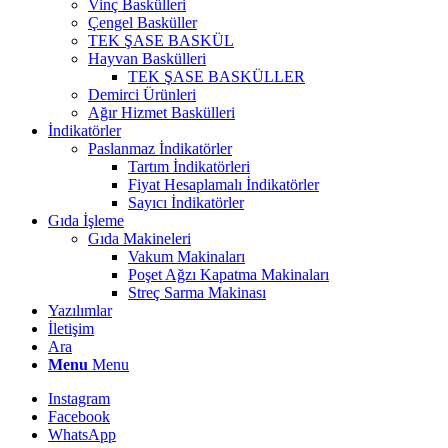
Vinç Baskülleri
Çengel Basküller
TEK ŞASE BASKÜL
Hayvan Baskülleri
TEK ŞASE BASKÜLLER
Demirci Ürünleri
Ağır Hizmet Baskülleri
İndikatörler
Paslanmaz İndikatörler
Tartım İndikatörleri
Fiyat Hesaplamalı İndikatörler
Sayıcı İndikatörler
Gıda İşleme
Gıda Makineleri
Vakum Makinaları
Poşet Ağzı Kapatma Makinaları
Streç Sarma Makinası
Yazılımlar
İletişim
Ara
Menu
Menu
Instagram
Facebook
WhatsApp