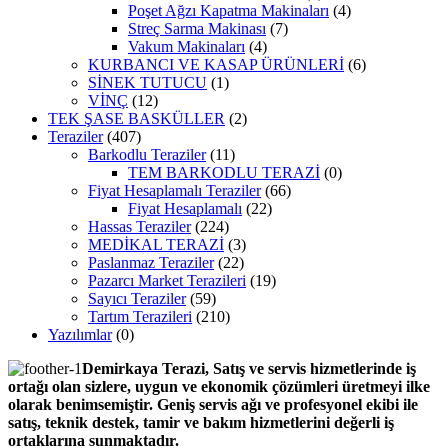
Poşet Ağzı Kapatma Makinaları
(4)
Streç Sarma Makinası
(7)
Vakum Makinaları
(4)
KURBANCI VE KASAP ÜRÜNLERİ
(6)
SİNEK TUTUCU
(1)
VİNÇ
(12)
TEK ŞASE BASKÜLLER
(2)
Teraziler
(407)
Barkodlu Teraziler
(11)
TEM BARKODLU TERAZİ
(0)
Fiyat Hesaplamalı Teraziler
(66)
Fiyat Hesaplamalı
(22)
Hassas Teraziler
(224)
MEDİKAL TERAZİ
(3)
Paslanmaz Teraziler
(22)
Pazarcı Market Terazileri
(19)
Sayıcı Teraziler
(59)
Tartım Terazileri
(210)
Yazılımlar
(0)
Demirkaya Terazi, Satış ve servis hizmetlerinde iş
ortağı olan sizlere, uygun ve ekonomik çözümleri üretmeyi ilke
olarak benimsemiştir. Geniş servis ağı ve profesyonel ekibi ile
satış, teknik destek, tamir ve bakım hizmetlerini değerli iş
ortaklarına sunmaktadır.