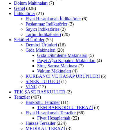
Dolum Makinaları
(7)
Genel
(328)
İndikatörler
(21)
Fiyat Hesaplamalı İndikatörler
(6)
Paslanmaz İndikatörler
(3)
Sayıcı İndikatörler
(2)
Tartım İndikatörleri
(20)
Sektörel Ürünler
(55)
Demirci Ürünleri
(16)
Gıda Makineleri
(20)
Gıda Dilimleme Makinaları
(5)
Poşet Ağzı Kapatma Makinaları
(4)
Streç Sarma Makinası
(7)
Vakum Makinaları
(4)
KURBANCI VE KASAP ÜRÜNLERİ
(6)
SİNEK TUTUCU
(1)
VİNÇ
(12)
TEK ŞASE BASKÜLLER
(2)
Teraziler
(407)
Barkodlu Teraziler
(11)
TEM BARKODLU TERAZİ
(0)
Fiyat Hesaplamalı Teraziler
(66)
Fiyat Hesaplamalı
(22)
Hassas Teraziler
(224)
MEDİKAL TERAZİ
(3)