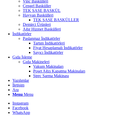
Vinç Baskülleri
Çengel Basküller
TEK ŞASE BASKÜL
Hayvan Baskülleri
TEK ŞASE BASKÜLLER
Demirci Ürünleri
Ağır Hizmet Baskülleri
İndikatörler
Paslanmaz İndikatörler
Tartım İndikatörleri
Fiyat Hesaplamalı İndikatörler
Sayıcı İndikatörler
Gıda İşleme
Gıda Makineleri
Vakum Makinaları
Poşet Ağzı Kapatma Makinaları
Streç Sarma Makinası
Yazılımlar
İletişim
Ara
Menu
Menu
Instagram
Facebook
WhatsApp