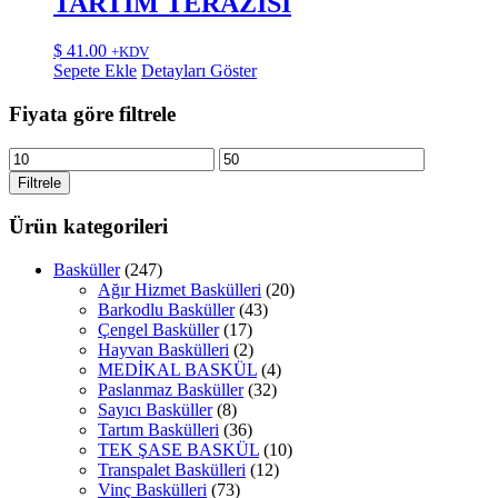
TARTIM TERAZİSİ
$
41.00
+KDV
Sepete Ekle
Detayları Göster
Fiyata göre filtrele
En
En
düşük
yüksek
Filtrele
fiyat
fiyat
Ürün kategorileri
Basküller
(247)
Ağır Hizmet Baskülleri
(20)
Barkodlu Basküller
(43)
Çengel Basküller
(17)
Hayvan Baskülleri
(2)
MEDİKAL BASKÜL
(4)
Paslanmaz Basküller
(32)
Sayıcı Basküller
(8)
Tartım Baskülleri
(36)
TEK ŞASE BASKÜL
(10)
Transpalet Baskülleri
(12)
Vinç Baskülleri
(73)