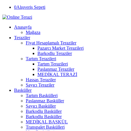
0
Alışveriş Sepeti
Anasayfa
Mağaza
Teraziler
Fiyat Hesaplamalı Teraziler
Pazarcı Market Terazileri
Barkodlu Teraziler
Tartım Terazileri
Tartım Terazileri
Paslanmaz Teraziler
MEDİKAL TERAZİ
Hassas Teraziler
Sayıcı Teraziler
Basküller
Tartım Baskülleri
Paslanmaz Basküller
Sayıcı Basküller
Barkodlu Basküller
Barkodlu Basküller
MEDİKAL BASKÜL
Transpalet Baskülleri