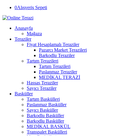
0
Alışveriş Sepeti
Anasayfa
Mağaza
Teraziler
Fiyat Hesaplamalı Teraziler
Pazarcı Market Terazileri
Barkodlu Teraziler
Tartım Terazileri
Tartım Terazileri
Paslanmaz Teraziler
MEDİKAL TERAZİ
Hassas Teraziler
Sayıcı Teraziler
Basküller
Tartım Baskülleri
Paslanmaz Basküller
Sayıcı Basküller
Barkodlu Basküller
Barkodlu Basküller
MEDİKAL BASKÜL
Transpalet Baskülleri