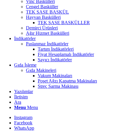
Vinç Baskülleri
Çengel Basküller
TEK ŞASE BASKÜL
Hayvan Baskülleri
TEK ŞASE BASKÜLLER
Demirci Ürünleri
Ağır Hizmet Baskülleri
İndikatörler
Paslanmaz İndikatörler
Tartım İndikatörleri
Fiyat Hesaplamalı İndikatörler
Sayıcı İndikatörler
Gıda İşleme
Gıda Makineleri
Vakum Makinaları
Poşet Ağzı Kapatma Makinaları
Streç Sarma Makinası
Yazılımlar
İletişim
Ara
Menu
Menu
Instagram
Facebook
WhatsApp