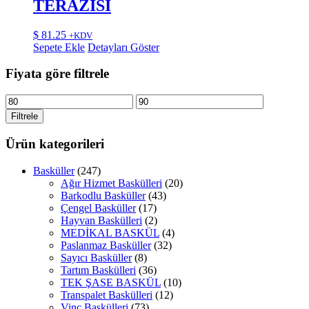
TERAZİSİ
$
81.25
+KDV
Sepete Ekle
Detayları Göster
Fiyata göre filtrele
En
En
düşük
yüksek
Filtrele
fiyat
fiyat
Ürün kategorileri
Basküller
(247)
Ağır Hizmet Baskülleri
(20)
Barkodlu Basküller
(43)
Çengel Basküller
(17)
Hayvan Baskülleri
(2)
MEDİKAL BASKÜL
(4)
Paslanmaz Basküller
(32)
Sayıcı Basküller
(8)
Tartım Baskülleri
(36)
TEK ŞASE BASKÜL
(10)
Transpalet Baskülleri
(12)
Vinç Baskülleri
(73)