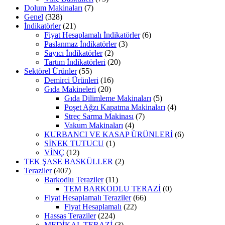
Dolum Makinaları
(7)
Genel
(328)
İndikatörler
(21)
Fiyat Hesaplamalı İndikatörler
(6)
Paslanmaz İndikatörler
(3)
Sayıcı İndikatörler
(2)
Tartım İndikatörleri
(20)
Sektörel Ürünler
(55)
Demirci Ürünleri
(16)
Gıda Makineleri
(20)
Gıda Dilimleme Makinaları
(5)
Poşet Ağzı Kapatma Makinaları
(4)
Streç Sarma Makinası
(7)
Vakum Makinaları
(4)
KURBANCI VE KASAP ÜRÜNLERİ
(6)
SİNEK TUTUCU
(1)
VİNÇ
(12)
TEK ŞASE BASKÜLLER
(2)
Teraziler
(407)
Barkodlu Teraziler
(11)
TEM BARKODLU TERAZİ
(0)
Fiyat Hesaplamalı Teraziler
(66)
Fiyat Hesaplamalı
(22)
Hassas Teraziler
(224)
MEDİKAL TERAZİ
(3)