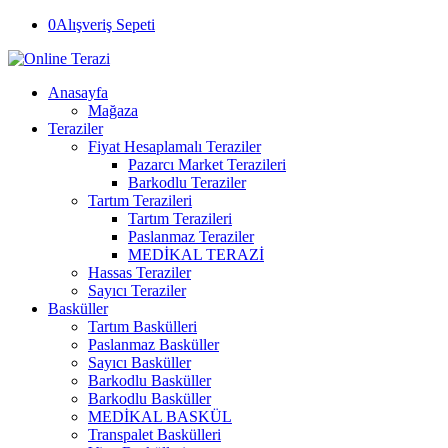
0
Alışveriş Sepeti
Anasayfa
Mağaza
Teraziler
Fiyat Hesaplamalı Teraziler
Pazarcı Market Terazileri
Barkodlu Teraziler
Tartım Terazileri
Tartım Terazileri
Paslanmaz Teraziler
MEDİKAL TERAZİ
Hassas Teraziler
Sayıcı Teraziler
Basküller
Tartım Baskülleri
Paslanmaz Basküller
Sayıcı Basküller
Barkodlu Basküller
Barkodlu Basküller
MEDİKAL BASKÜL
Transpalet Baskülleri