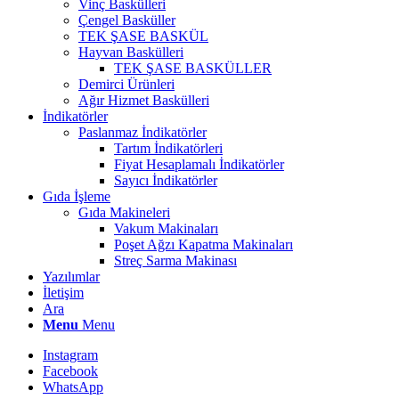
Vinç Baskülleri
Çengel Basküller
TEK ŞASE BASKÜL
Hayvan Baskülleri
TEK ŞASE BASKÜLLER
Demirci Ürünleri
Ağır Hizmet Baskülleri
İndikatörler
Paslanmaz İndikatörler
Tartım İndikatörleri
Fiyat Hesaplamalı İndikatörler
Sayıcı İndikatörler
Gıda İşleme
Gıda Makineleri
Vakum Makinaları
Poşet Ağzı Kapatma Makinaları
Streç Sarma Makinası
Yazılımlar
İletişim
Ara
Menu
Menu
Instagram
Facebook
WhatsApp