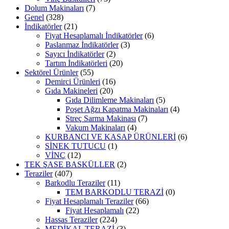
Dolum Makinaları
(7)
Genel
(328)
İndikatörler
(21)
Fiyat Hesaplamalı İndikatörler
(6)
Paslanmaz İndikatörler
(3)
Sayıcı İndikatörler
(2)
Tartım İndikatörleri
(20)
Sektörel Ürünler
(55)
Demirci Ürünleri
(16)
Gıda Makineleri
(20)
Gıda Dilimleme Makinaları
(5)
Poşet Ağzı Kapatma Makinaları
(4)
Streç Sarma Makinası
(7)
Vakum Makinaları
(4)
KURBANCI VE KASAP ÜRÜNLERİ
(6)
SİNEK TUTUCU
(1)
VİNÇ
(12)
TEK ŞASE BASKÜLLER
(2)
Teraziler
(407)
Barkodlu Teraziler
(11)
TEM BARKODLU TERAZİ
(0)
Fiyat Hesaplamalı Teraziler
(66)
Fiyat Hesaplamalı
(22)
Hassas Teraziler
(224)
MEDİKAL TERAZİ
(3)