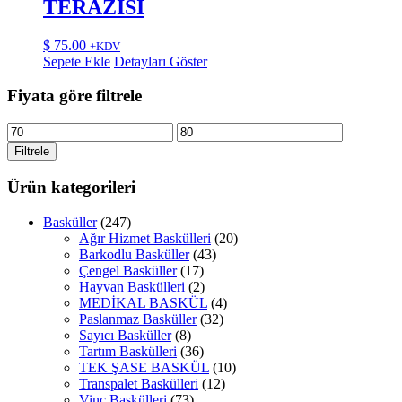
TERAZİSİ
$
75.00
+KDV
Sepete Ekle
Detayları Göster
Fiyata göre filtrele
En
En
düşük
yüksek
Filtrele
fiyat
fiyat
Ürün kategorileri
Basküller
(247)
Ağır Hizmet Baskülleri
(20)
Barkodlu Basküller
(43)
Çengel Basküller
(17)
Hayvan Baskülleri
(2)
MEDİKAL BASKÜL
(4)
Paslanmaz Basküller
(32)
Sayıcı Basküller
(8)
Tartım Baskülleri
(36)
TEK ŞASE BASKÜL
(10)
Transpalet Baskülleri
(12)
Vinç Baskülleri
(73)