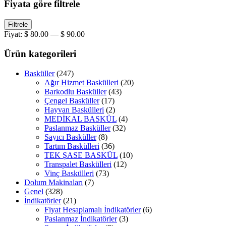
Fiyata göre filtrele
En
En
Filtrele
düşük
yüksek
Fiyat:
$ 80.00
—
$ 90.00
fiyat
fiyat
Ürün kategorileri
Basküller
(247)
Ağır Hizmet Baskülleri
(20)
Barkodlu Basküller
(43)
Çengel Basküller
(17)
Hayvan Baskülleri
(2)
MEDİKAL BASKÜL
(4)
Paslanmaz Basküller
(32)
Sayıcı Basküller
(8)
Tartım Baskülleri
(36)
TEK ŞASE BASKÜL
(10)
Transpalet Baskülleri
(12)
Vinç Baskülleri
(73)
Dolum Makinaları
(7)
Genel
(328)
İndikatörler
(21)
Fiyat Hesaplamalı İndikatörler
(6)
Paslanmaz İndikatörler
(3)