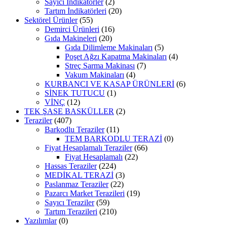
Sayıcı İndikatörler
(2)
Tartım İndikatörleri
(20)
Sektörel Ürünler
(55)
Demirci Ürünleri
(16)
Gıda Makineleri
(20)
Gıda Dilimleme Makinaları
(5)
Poşet Ağzı Kapatma Makinaları
(4)
Streç Sarma Makinası
(7)
Vakum Makinaları
(4)
KURBANCI VE KASAP ÜRÜNLERİ
(6)
SİNEK TUTUCU
(1)
VİNÇ
(12)
TEK ŞASE BASKÜLLER
(2)
Teraziler
(407)
Barkodlu Teraziler
(11)
TEM BARKODLU TERAZİ
(0)
Fiyat Hesaplamalı Teraziler
(66)
Fiyat Hesaplamalı
(22)
Hassas Teraziler
(224)
MEDİKAL TERAZİ
(3)
Paslanmaz Teraziler
(22)
Pazarcı Market Terazileri
(19)
Sayıcı Teraziler
(59)
Tartım Terazileri
(210)
Yazılımlar
(0)