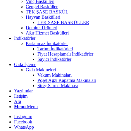
Vinç Baskülleri
Çengel Basküller
TEK ŞASE BASKÜL
Hayvan Baskülleri
TEK ŞASE BASKÜLLER
Demirci Ürünleri
Ağır Hizmet Baskülleri
İndikatörler
Paslanmaz İndikatörler
Tartım İndikatörleri
Fiyat Hesaplamalı İndikatörler
Sayıcı İndikatörler
Gıda İşleme
Gıda Makineleri
Vakum Makinaları
Poşet Ağzı Kapatma Makinaları
Streç Sarma Makinası
Yazılımlar
İletişim
Ara
Menu
Menu
Instagram
Facebook
WhatsApp