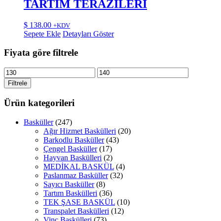
TARTIM TERAZİLERİ
$
138.00
+KDV
Sepete Ekle
Detayları Göster
Fiyata göre filtrele
En
En
düşük
yüksek
Filtrele
fiyat
fiyat
Ürün kategorileri
Basküller
(247)
Ağır Hizmet Baskülleri
(20)
Barkodlu Basküller
(43)
Çengel Basküller
(17)
Hayvan Baskülleri
(2)
MEDİKAL BASKÜL
(4)
Paslanmaz Basküller
(32)
Sayıcı Basküller
(8)
Tartım Baskülleri
(36)
TEK ŞASE BASKÜL
(10)
Transpalet Baskülleri
(12)
Vinç Baskülleri
(73)