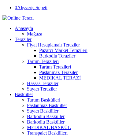
0
Alışveriş Sepeti
Anasayfa
Mağaza
Teraziler
Fiyat Hesaplamalı Teraziler
Pazarcı Market Terazileri
Barkodlu Teraziler
Tartım Terazileri
Tartım Terazileri
Paslanmaz Teraziler
MEDİKAL TERAZİ
Hassas Teraziler
Sayıcı Teraziler
Basküller
Tartım Baskülleri
Paslanmaz Basküller
Sayıcı Basküller
Barkodlu Basküller
Barkodlu Basküller
MEDİKAL BASKÜL
Transpalet Baskülleri