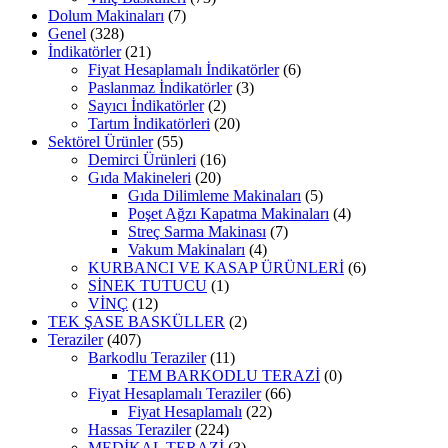
Dolum Makinaları
(7)
Genel
(328)
İndikatörler
(21)
Fiyat Hesaplamalı İndikatörler
(6)
Paslanmaz İndikatörler
(3)
Sayıcı İndikatörler
(2)
Tartım İndikatörleri
(20)
Sektörel Ürünler
(55)
Demirci Ürünleri
(16)
Gıda Makineleri
(20)
Gıda Dilimleme Makinaları
(5)
Poşet Ağzı Kapatma Makinaları
(4)
Streç Sarma Makinası
(7)
Vakum Makinaları
(4)
KURBANCI VE KASAP ÜRÜNLERİ
(6)
SİNEK TUTUCU
(1)
VİNÇ
(12)
TEK ŞASE BASKÜLLER
(2)
Teraziler
(407)
Barkodlu Teraziler
(11)
TEM BARKODLU TERAZİ
(0)
Fiyat Hesaplamalı Teraziler
(66)
Fiyat Hesaplamalı
(22)
Hassas Teraziler
(224)
MEDİKAL TERAZİ
(3)