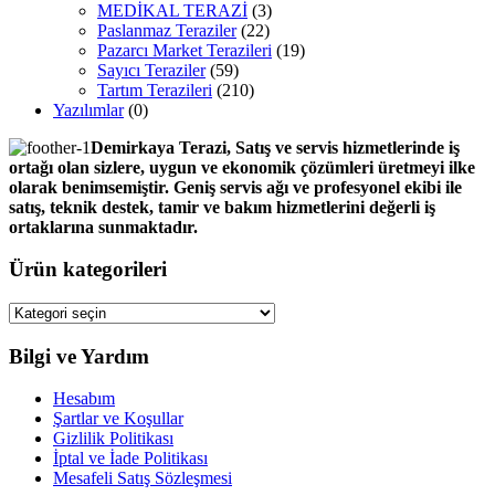
MEDİKAL TERAZİ
(3)
Paslanmaz Teraziler
(22)
Pazarcı Market Terazileri
(19)
Sayıcı Teraziler
(59)
Tartım Terazileri
(210)
Yazılımlar
(0)
Demirkaya Terazi, Satış ve servis hizmetlerinde iş
ortağı olan sizlere, uygun ve ekonomik çözümleri üretmeyi ilke
olarak benimsemiştir. Geniş servis ağı ve profesyonel ekibi ile
satış, teknik destek, tamir ve bakım hizmetlerini değerli iş
ortaklarına sunmaktadır.
Ürün kategorileri
Bilgi ve Yardım
Hesabım
Şartlar ve Koşullar
Gizlilik Politikası
İptal ve İade Politikası
Mesafeli Satış Sözleşmesi