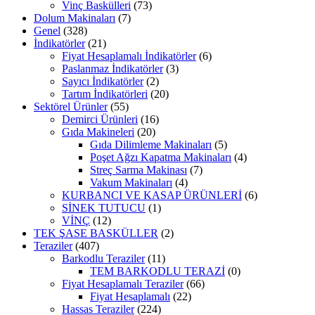
Vinç Baskülleri
(73)
Dolum Makinaları
(7)
Genel
(328)
İndikatörler
(21)
Fiyat Hesaplamalı İndikatörler
(6)
Paslanmaz İndikatörler
(3)
Sayıcı İndikatörler
(2)
Tartım İndikatörleri
(20)
Sektörel Ürünler
(55)
Demirci Ürünleri
(16)
Gıda Makineleri
(20)
Gıda Dilimleme Makinaları
(5)
Poşet Ağzı Kapatma Makinaları
(4)
Streç Sarma Makinası
(7)
Vakum Makinaları
(4)
KURBANCI VE KASAP ÜRÜNLERİ
(6)
SİNEK TUTUCU
(1)
VİNÇ
(12)
TEK ŞASE BASKÜLLER
(2)
Teraziler
(407)
Barkodlu Teraziler
(11)
TEM BARKODLU TERAZİ
(0)
Fiyat Hesaplamalı Teraziler
(66)
Fiyat Hesaplamalı
(22)
Hassas Teraziler
(224)