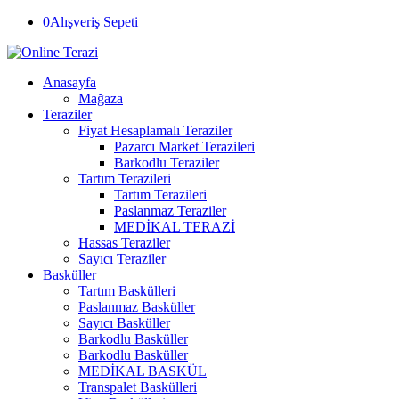
0
Alışveriş Sepeti
Anasayfa
Mağaza
Teraziler
Fiyat Hesaplamalı Teraziler
Pazarcı Market Terazileri
Barkodlu Teraziler
Tartım Terazileri
Tartım Terazileri
Paslanmaz Teraziler
MEDİKAL TERAZİ
Hassas Teraziler
Sayıcı Teraziler
Basküller
Tartım Baskülleri
Paslanmaz Basküller
Sayıcı Basküller
Barkodlu Basküller
Barkodlu Basküller
MEDİKAL BASKÜL
Transpalet Baskülleri