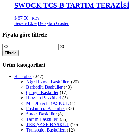
SWOCK TCS-B TARTIM TERAZİSİ
$
87.50
+KDV
Sepete Ekle
Detayları Göster
Fiyata göre filtrele
En
En
düşük
yüksek
Filtrele
fiyat
fiyat
Ürün kategorileri
Basküller
(247)
Ağır Hizmet Baskülleri
(20)
Barkodlu Basküller
(43)
Çengel Basküller
(17)
Hayvan Baskülleri
(2)
MEDİKAL BASKÜL
(4)
Paslanmaz Basküller
(32)
Sayıcı Basküller
(8)
Tartım Baskülleri
(36)
TEK ŞASE BASKÜL
(10)
Transpalet Baskülleri
(12)