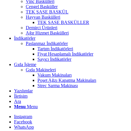
Vinç Baskülleri
Çengel Basküller
TEK ŞASE BASKÜL
Hayvan Baskülleri
TEK ŞASE BASKÜLLER
Demirci Ürünleri
Ağır Hizmet Baskülleri
İndikatörler
Paslanmaz İndikatörler
Tartım İndikatörleri
Fiyat Hesaplamalı İndikatörler
Sayıcı İndikatörler
Gıda İşleme
Gıda Makineleri
Vakum Makinaları
Poşet Ağzı Kapatma Makinaları
Streç Sarma Makinası
Yazılımlar
İletişim
Ara
Menu
Menu
Instagram
Facebook
WhatsApp