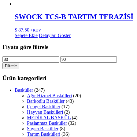
SWOCK TCS-B TARTIM TERAZİSİ
$
87.50
+KDV
Sepete Ekle
Detayları Göster
Fiyata göre filtrele
En
En
düşük
yüksek
Filtrele
fiyat
fiyat
Ürün kategorileri
Basküller
(247)
Ağır Hizmet Baskülleri
(20)
Barkodlu Basküller
(43)
Çengel Basküller
(17)
Hayvan Baskülleri
(2)
MEDİKAL BASKÜL
(4)
Paslanmaz Basküller
(32)
Sayıcı Basküller
(8)
Tartım Baskülleri
(36)