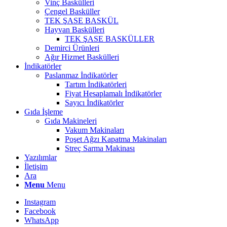
Vinç Baskülleri
Çengel Basküller
TEK ŞASE BASKÜL
Hayvan Baskülleri
TEK ŞASE BASKÜLLER
Demirci Ürünleri
Ağır Hizmet Baskülleri
İndikatörler
Paslanmaz İndikatörler
Tartım İndikatörleri
Fiyat Hesaplamalı İndikatörler
Sayıcı İndikatörler
Gıda İşleme
Gıda Makineleri
Vakum Makinaları
Poşet Ağzı Kapatma Makinaları
Streç Sarma Makinası
Yazılımlar
İletişim
Ara
Menu
Menu
Instagram
Facebook
WhatsApp