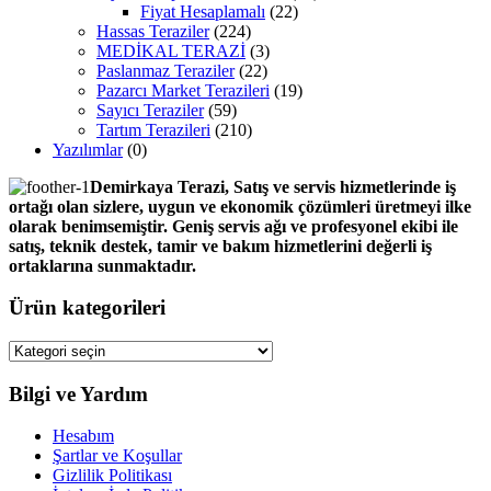
Fiyat Hesaplamalı
(22)
Hassas Teraziler
(224)
MEDİKAL TERAZİ
(3)
Paslanmaz Teraziler
(22)
Pazarcı Market Terazileri
(19)
Sayıcı Teraziler
(59)
Tartım Terazileri
(210)
Yazılımlar
(0)
Demirkaya Terazi, Satış ve servis hizmetlerinde iş
ortağı olan sizlere, uygun ve ekonomik çözümleri üretmeyi ilke
olarak benimsemiştir. Geniş servis ağı ve profesyonel ekibi ile
satış, teknik destek, tamir ve bakım hizmetlerini değerli iş
ortaklarına sunmaktadır.
Ürün kategorileri
Bilgi ve Yardım
Hesabım
Şartlar ve Koşullar
Gizlilik Politikası