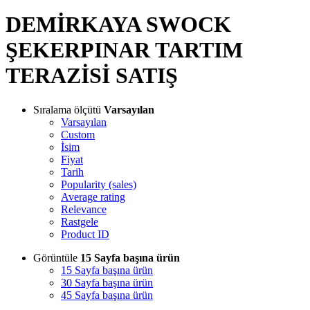
DEMİRKAYA SWOCK
ŞEKERPINAR TARTIM
TERAZİSİ SATIŞ
Sıralama ölçütü
Varsayılan
Varsayılan
Custom
İsim
Fiyat
Tarih
Popularity (sales)
Average rating
Relevance
Rastgele
Product ID
Görüntüle
15 Sayfa başına ürün
15 Sayfa başına ürün
30 Sayfa başına ürün
45 Sayfa başına ürün