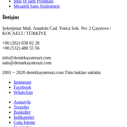
İptal ve İade Politikası
Mesafeli Satış Sözleşmesi
İletişim
Şekerpınar Mah. Anadolu Cad. Yonca Sok. No: 2 Çayırova /
KOCAELİ / TÜRKİYE
+90 (262) 658 02 28
+90 (532) 488 55 56
info@demirkayaterazi.com
satis@demirkayaterazi.com
2001 ~ 2020 demirkayaterazi.com Tüm hakları saklıdır.
Instagram
Facebook
WhatsApp
Anasayfa
Teraziler
Basküller
İndikatörler
Gıda İşleme