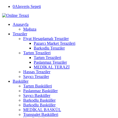
0
Alışveriş Sepeti
Anasayfa
Mağaza
Teraziler
Fiyat Hesaplamalı Teraziler
Pazarcı Market Terazileri
Barkodlu Teraziler
Tartım Terazileri
Tartım Terazileri
Paslanmaz Teraziler
MEDİKAL TERAZİ
Hassas Teraziler
Sayıcı Teraziler
Basküller
Tartım Baskülleri
Paslanmaz Basküller
Sayıcı Basküller
Barkodlu Basküller
Barkodlu Basküller
MEDİKAL BASKÜL
Transpalet Baskülleri