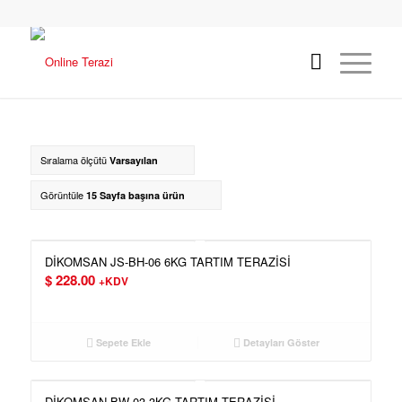
Sıralama ölçütü
Varsayılan
Görüntüle
15 Sayfa başına ürün
DİKOMSAN JS-BH-06 6KG TARTIM TERAZİSİ
$
228.00
+KDV
Sepete Ekle
Detayları Göster
DİKOMSAN BW-03 3KG TARTIM TERAZİSİ