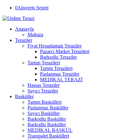
0
Alışveriş Sepeti
Anasayfa
Mağaza
Teraziler
Fiyat Hesaplamalı Teraziler
Pazarcı Market Terazileri
Barkodlu Teraziler
Tartım Terazileri
Tartım Terazileri
Paslanmaz Teraziler
MEDİKAL TERAZİ
Hassas Teraziler
Sayıcı Teraziler
Basküller
Tartım Baskülleri
Paslanmaz Basküller
Sayıcı Basküller
Barkodlu Basküller
Barkodlu Basküller
MEDİKAL BASKÜL
Transpalet Baskülleri