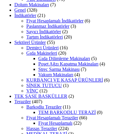
Dolum Makinaları
(7)
Genel
(328)
İndikatörler
(21)
Fiyat Hesaplamalı İndikatörler
(6)
Paslanmaz İndikatörler
(3)
Sayıcı İndikatörler
(2)
Tartım İndikatörleri
(20)
Sektörel Ürünler
(55)
Demirci Ürünleri
(16)
Gıda Makineleri
(20)
Gıda Dilimleme Makinaları
(5)
Poşet Ağzı Kapatma Makinaları
(4)
Streç Sarma Makinası
(7)
Vakum Makinaları
(4)
KURBANCI VE KASAP ÜRÜNLERİ
(6)
SİNEK TUTUCU
(1)
VİNÇ
(12)
TEK ŞASE BASKÜLLER
(2)
Teraziler
(407)
Barkodlu Teraziler
(11)
TEM BARKODLU TERAZİ
(0)
Fiyat Hesaplamalı Teraziler
(66)
Fiyat Hesaplamalı
(22)
Hassas Teraziler
(224)
MEDİKAL TERAZİ
(3)