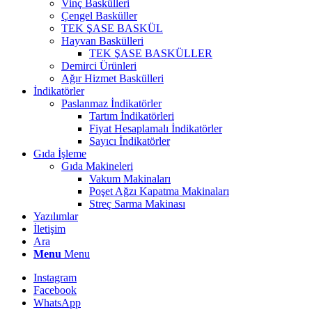
Vinç Baskülleri
Çengel Basküller
TEK ŞASE BASKÜL
Hayvan Baskülleri
TEK ŞASE BASKÜLLER
Demirci Ürünleri
Ağır Hizmet Baskülleri
İndikatörler
Paslanmaz İndikatörler
Tartım İndikatörleri
Fiyat Hesaplamalı İndikatörler
Sayıcı İndikatörler
Gıda İşleme
Gıda Makineleri
Vakum Makinaları
Poşet Ağzı Kapatma Makinaları
Streç Sarma Makinası
Yazılımlar
İletişim
Ara
Menu
Menu
Instagram
Facebook
WhatsApp