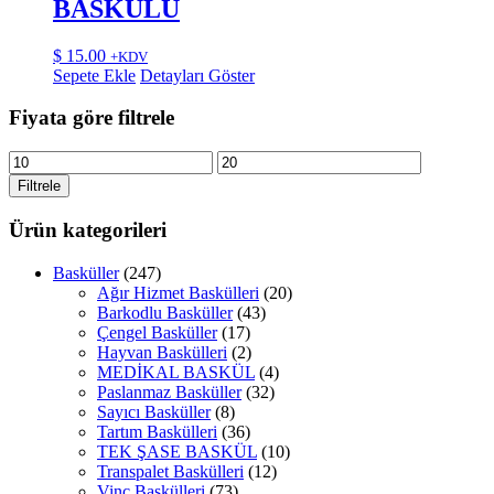
BASKÜLÜ
$
15.00
+KDV
Sepete Ekle
Detayları Göster
Fiyata göre filtrele
En
En
düşük
yüksek
Filtrele
fiyat
fiyat
Ürün kategorileri
Basküller
(247)
Ağır Hizmet Baskülleri
(20)
Barkodlu Basküller
(43)
Çengel Basküller
(17)
Hayvan Baskülleri
(2)
MEDİKAL BASKÜL
(4)
Paslanmaz Basküller
(32)
Sayıcı Basküller
(8)
Tartım Baskülleri
(36)
TEK ŞASE BASKÜL
(10)
Transpalet Baskülleri
(12)
Vinç Baskülleri
(73)