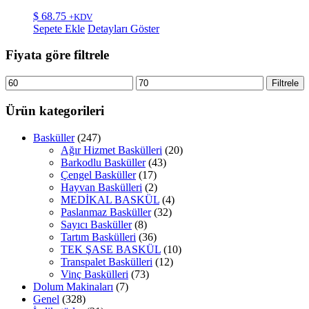
$
68.75
+KDV
Sepete Ekle
Detayları Göster
Fiyata göre filtrele
En
En
Filtrele
düşük
yüksek
fiyat
fiyat
Ürün kategorileri
Basküller
(247)
Ağır Hizmet Baskülleri
(20)
Barkodlu Basküller
(43)
Çengel Basküller
(17)
Hayvan Baskülleri
(2)
MEDİKAL BASKÜL
(4)
Paslanmaz Basküller
(32)
Sayıcı Basküller
(8)
Tartım Baskülleri
(36)
TEK ŞASE BASKÜL
(10)
Transpalet Baskülleri
(12)
Vinç Baskülleri
(73)
Dolum Makinaları
(7)
Genel
(328)