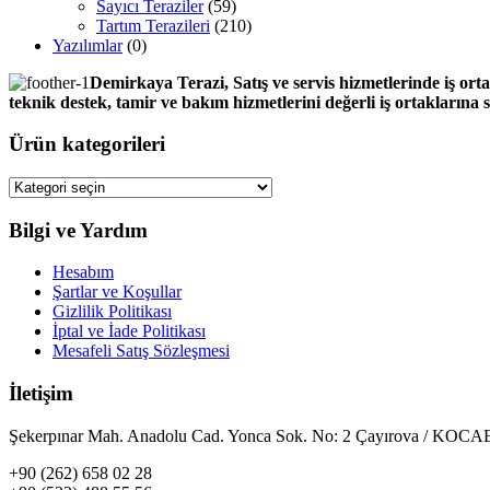
Sayıcı Teraziler
(59)
Tartım Terazileri
(210)
Yazılımlar
(0)
Demirkaya Terazi, Satış ve servis hizmetlerinde iş orta
teknik destek, tamir ve bakım hizmetlerini değerli iş ortaklarına
Ürün kategorileri
Bilgi ve Yardım
Hesabım
Şartlar ve Koşullar
Gizlilik Politikası
İptal ve İade Politikası
Mesafeli Satış Sözleşmesi
İletişim
Şekerpınar Mah. Anadolu Cad. Yonca Sok. No: 2 Çayırova / KO
+90 (262) 658 02 28