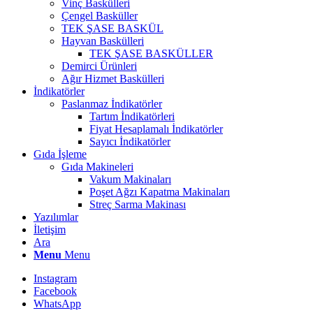
Vinç Baskülleri
Çengel Basküller
TEK ŞASE BASKÜL
Hayvan Baskülleri
TEK ŞASE BASKÜLLER
Demirci Ürünleri
Ağır Hizmet Baskülleri
İndikatörler
Paslanmaz İndikatörler
Tartım İndikatörleri
Fiyat Hesaplamalı İndikatörler
Sayıcı İndikatörler
Gıda İşleme
Gıda Makineleri
Vakum Makinaları
Poşet Ağzı Kapatma Makinaları
Streç Sarma Makinası
Yazılımlar
İletişim
Ara
Menu
Menu
Instagram
Facebook
WhatsApp