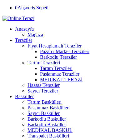
0
Alışveriş Sepeti
Anasayfa
Mağaza
Teraziler
Fiyat Hesaplamalı Teraziler
Pazarcı Market Terazileri
Barkodlu Teraziler
Tartım Terazileri
Tartım Terazileri
Paslanmaz Teraziler
MEDİKAL TERAZİ
Hassas Teraziler
Sayıcı Teraziler
Basküller
Tartım Baskülleri
Paslanmaz Basküller
Sayıcı Basküller
Barkodlu Basküller
Barkodlu Basküller
MEDİKAL BASKÜL
Transpalet Baskülleri