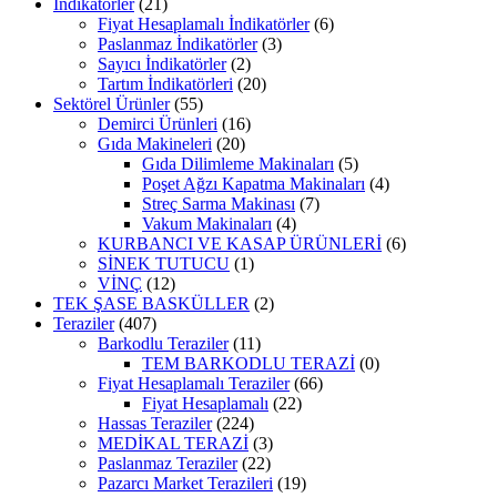
İndikatörler
(21)
Fiyat Hesaplamalı İndikatörler
(6)
Paslanmaz İndikatörler
(3)
Sayıcı İndikatörler
(2)
Tartım İndikatörleri
(20)
Sektörel Ürünler
(55)
Demirci Ürünleri
(16)
Gıda Makineleri
(20)
Gıda Dilimleme Makinaları
(5)
Poşet Ağzı Kapatma Makinaları
(4)
Streç Sarma Makinası
(7)
Vakum Makinaları
(4)
KURBANCI VE KASAP ÜRÜNLERİ
(6)
SİNEK TUTUCU
(1)
VİNÇ
(12)
TEK ŞASE BASKÜLLER
(2)
Teraziler
(407)
Barkodlu Teraziler
(11)
TEM BARKODLU TERAZİ
(0)
Fiyat Hesaplamalı Teraziler
(66)
Fiyat Hesaplamalı
(22)
Hassas Teraziler
(224)
MEDİKAL TERAZİ
(3)
Paslanmaz Teraziler
(22)
Pazarcı Market Terazileri
(19)