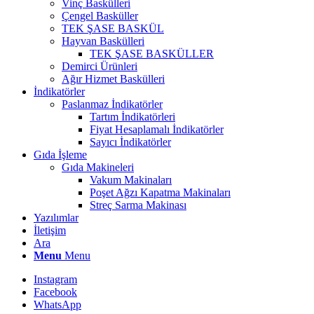
Vinç Baskülleri
Çengel Basküller
TEK ŞASE BASKÜL
Hayvan Baskülleri
TEK ŞASE BASKÜLLER
Demirci Ürünleri
Ağır Hizmet Baskülleri
İndikatörler
Paslanmaz İndikatörler
Tartım İndikatörleri
Fiyat Hesaplamalı İndikatörler
Sayıcı İndikatörler
Gıda İşleme
Gıda Makineleri
Vakum Makinaları
Poşet Ağzı Kapatma Makinaları
Streç Sarma Makinası
Yazılımlar
İletişim
Ara
Menu
Menu
Instagram
Facebook
WhatsApp