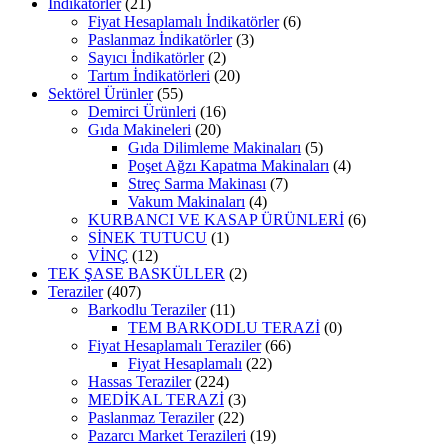
İndikatörler
(21)
Fiyat Hesaplamalı İndikatörler
(6)
Paslanmaz İndikatörler
(3)
Sayıcı İndikatörler
(2)
Tartım İndikatörleri
(20)
Sektörel Ürünler
(55)
Demirci Ürünleri
(16)
Gıda Makineleri
(20)
Gıda Dilimleme Makinaları
(5)
Poşet Ağzı Kapatma Makinaları
(4)
Streç Sarma Makinası
(7)
Vakum Makinaları
(4)
KURBANCI VE KASAP ÜRÜNLERİ
(6)
SİNEK TUTUCU
(1)
VİNÇ
(12)
TEK ŞASE BASKÜLLER
(2)
Teraziler
(407)
Barkodlu Teraziler
(11)
TEM BARKODLU TERAZİ
(0)
Fiyat Hesaplamalı Teraziler
(66)
Fiyat Hesaplamalı
(22)
Hassas Teraziler
(224)
MEDİKAL TERAZİ
(3)
Paslanmaz Teraziler
(22)
Pazarcı Market Terazileri
(19)