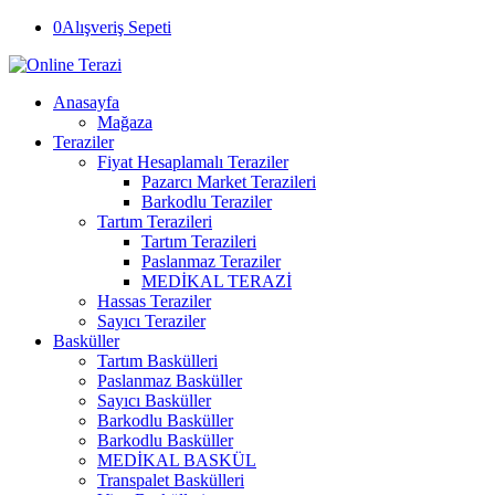
0
Alışveriş Sepeti
Anasayfa
Mağaza
Teraziler
Fiyat Hesaplamalı Teraziler
Pazarcı Market Terazileri
Barkodlu Teraziler
Tartım Terazileri
Tartım Terazileri
Paslanmaz Teraziler
MEDİKAL TERAZİ
Hassas Teraziler
Sayıcı Teraziler
Basküller
Tartım Baskülleri
Paslanmaz Basküller
Sayıcı Basküller
Barkodlu Basküller
Barkodlu Basküller
MEDİKAL BASKÜL
Transpalet Baskülleri