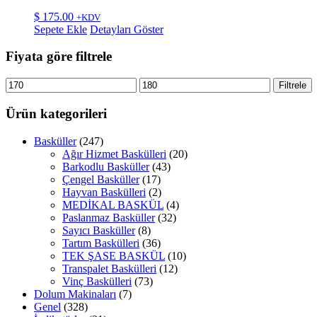
$
175.00
+KDV
Sepete Ekle
Detayları Göster
Fiyata göre filtrele
En
En
Filtrele
düşük
yüksek
fiyat
fiyat
Ürün kategorileri
Basküller
(247)
Ağır Hizmet Baskülleri
(20)
Barkodlu Basküller
(43)
Çengel Basküller
(17)
Hayvan Baskülleri
(2)
MEDİKAL BASKÜL
(4)
Paslanmaz Basküller
(32)
Sayıcı Basküller
(8)
Tartım Baskülleri
(36)
TEK ŞASE BASKÜL
(10)
Transpalet Baskülleri
(12)
Vinç Baskülleri
(73)
Dolum Makinaları
(7)
Genel
(328)