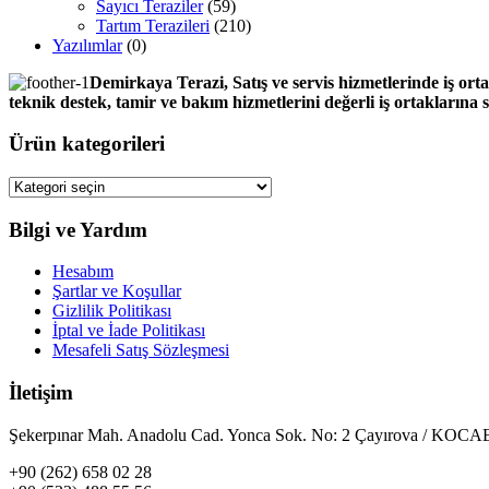
Sayıcı Teraziler
(59)
Tartım Terazileri
(210)
Yazılımlar
(0)
Demirkaya Terazi, Satış ve servis hizmetlerinde iş orta
teknik destek, tamir ve bakım hizmetlerini değerli iş ortaklarına
Ürün kategorileri
Bilgi ve Yardım
Hesabım
Şartlar ve Koşullar
Gizlilik Politikası
İptal ve İade Politikası
Mesafeli Satış Sözleşmesi
İletişim
Şekerpınar Mah. Anadolu Cad. Yonca Sok. No: 2 Çayırova / KO
+90 (262) 658 02 28