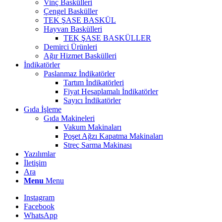
Vinç Baskülleri
Çengel Basküller
TEK ŞASE BASKÜL
Hayvan Baskülleri
TEK ŞASE BASKÜLLER
Demirci Ürünleri
Ağır Hizmet Baskülleri
İndikatörler
Paslanmaz İndikatörler
Tartım İndikatörleri
Fiyat Hesaplamalı İndikatörler
Sayıcı İndikatörler
Gıda İşleme
Gıda Makineleri
Vakum Makinaları
Poşet Ağzı Kapatma Makinaları
Streç Sarma Makinası
Yazılımlar
İletişim
Ara
Menu
Menu
Instagram
Facebook
WhatsApp