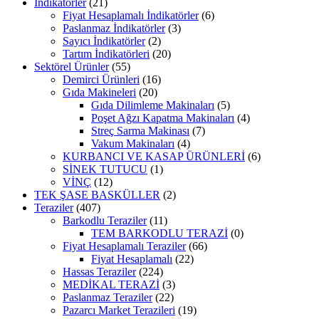
İndikatörler
(21)
Fiyat Hesaplamalı İndikatörler
(6)
Paslanmaz İndikatörler
(3)
Sayıcı İndikatörler
(2)
Tartım İndikatörleri
(20)
Sektörel Ürünler
(55)
Demirci Ürünleri
(16)
Gıda Makineleri
(20)
Gıda Dilimleme Makinaları
(5)
Poşet Ağzı Kapatma Makinaları
(4)
Streç Sarma Makinası
(7)
Vakum Makinaları
(4)
KURBANCI VE KASAP ÜRÜNLERİ
(6)
SİNEK TUTUCU
(1)
VİNÇ
(12)
TEK ŞASE BASKÜLLER
(2)
Teraziler
(407)
Barkodlu Teraziler
(11)
TEM BARKODLU TERAZİ
(0)
Fiyat Hesaplamalı Teraziler
(66)
Fiyat Hesaplamalı
(22)
Hassas Teraziler
(224)
MEDİKAL TERAZİ
(3)
Paslanmaz Teraziler
(22)
Pazarcı Market Terazileri
(19)