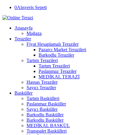
0
Alışveriş Sepeti
Anasayfa
Mağaza
Teraziler
Fiyat Hesaplamalı Teraziler
Pazarcı Market Terazileri
Barkodlu Teraziler
Tartım Terazileri
Tartım Terazileri
Paslanmaz Teraziler
MEDİKAL TERAZİ
Hassas Teraziler
Sayıcı Teraziler
Basküller
Tartım Baskülleri
Paslanmaz Basküller
Sayıcı Basküller
Barkodlu Basküller
Barkodlu Basküller
MEDİKAL BASKÜL
Transpalet Baskülleri