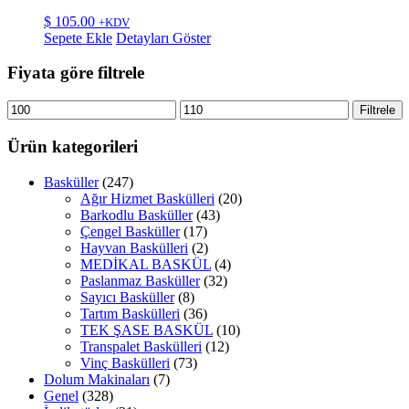
$
105.00
+KDV
Sepete Ekle
Detayları Göster
Fiyata göre filtrele
En
En
Filtrele
düşük
yüksek
fiyat
fiyat
Ürün kategorileri
Basküller
(247)
Ağır Hizmet Baskülleri
(20)
Barkodlu Basküller
(43)
Çengel Basküller
(17)
Hayvan Baskülleri
(2)
MEDİKAL BASKÜL
(4)
Paslanmaz Basküller
(32)
Sayıcı Basküller
(8)
Tartım Baskülleri
(36)
TEK ŞASE BASKÜL
(10)
Transpalet Baskülleri
(12)
Vinç Baskülleri
(73)
Dolum Makinaları
(7)
Genel
(328)