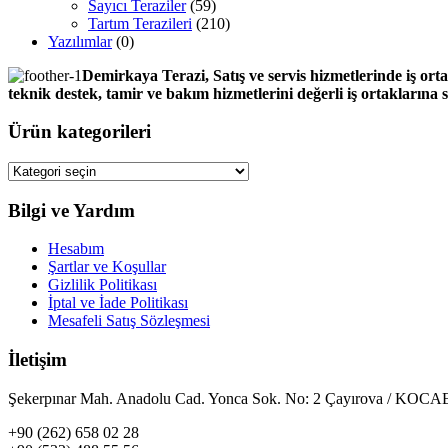
Sayıcı Teraziler
(59)
Tartım Terazileri
(210)
Yazılımlar
(0)
Demirkaya Terazi, Satış ve servis hizmetlerinde iş orta
teknik destek, tamir ve bakım hizmetlerini değerli iş ortaklarına
Ürün kategorileri
Bilgi ve Yardım
Hesabım
Şartlar ve Koşullar
Gizlilik Politikası
İptal ve İade Politikası
Mesafeli Satış Sözleşmesi
İletişim
Şekerpınar Mah. Anadolu Cad. Yonca Sok. No: 2 Çayırova / KO
+90 (262) 658 02 28