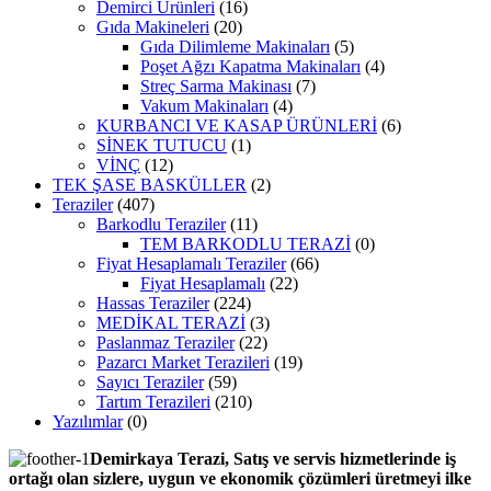
Demirci Ürünleri
(16)
Gıda Makineleri
(20)
Gıda Dilimleme Makinaları
(5)
Poşet Ağzı Kapatma Makinaları
(4)
Streç Sarma Makinası
(7)
Vakum Makinaları
(4)
KURBANCI VE KASAP ÜRÜNLERİ
(6)
SİNEK TUTUCU
(1)
VİNÇ
(12)
TEK ŞASE BASKÜLLER
(2)
Teraziler
(407)
Barkodlu Teraziler
(11)
TEM BARKODLU TERAZİ
(0)
Fiyat Hesaplamalı Teraziler
(66)
Fiyat Hesaplamalı
(22)
Hassas Teraziler
(224)
MEDİKAL TERAZİ
(3)
Paslanmaz Teraziler
(22)
Pazarcı Market Terazileri
(19)
Sayıcı Teraziler
(59)
Tartım Terazileri
(210)
Yazılımlar
(0)
Demirkaya Terazi, Satış ve servis hizmetlerinde iş
ortağı olan sizlere, uygun ve ekonomik çözümleri üretmeyi ilke