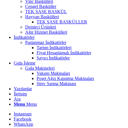
Vinç Baskülleri
Çengel Basküller
TEK ŞASE BASKÜL
Hayvan Baskülleri
TEK ŞASE BASKÜLLER
Demirci Ürünleri
Ağır Hizmet Baskülleri
İndikatörler
Paslanmaz İndikatörler
Tartım İndikatörleri
Fiyat Hesaplamalı İndikatörler
Sayıcı İndikatörler
Gıda İşleme
Gıda Makineleri
Vakum Makinaları
Poşet Ağzı Kapatma Makinaları
Streç Sarma Makinası
Yazılımlar
İletişim
Ara
Menu
Menu
Instagram
Facebook
WhatsApp