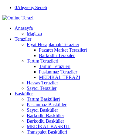
0
Alışveriş Sepeti
Anasayfa
Mağaza
Teraziler
Fiyat Hesaplamalı Teraziler
Pazarcı Market Terazileri
Barkodlu Teraziler
Tartım Terazileri
Tartım Terazileri
Paslanmaz Teraziler
MEDİKAL TERAZİ
Hassas Teraziler
Sayıcı Teraziler
Basküller
Tartım Baskülleri
Paslanmaz Basküller
Sayıcı Basküller
Barkodlu Basküller
Barkodlu Basküller
MEDİKAL BASKÜL
Transpalet Baskülleri