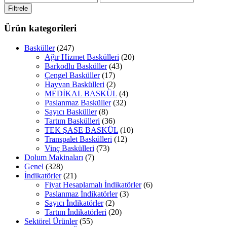
düşük
yüksek
Filtrele
fiyat
fiyat
Ürün kategorileri
Basküller
(247)
Ağır Hizmet Baskülleri
(20)
Barkodlu Basküller
(43)
Çengel Basküller
(17)
Hayvan Baskülleri
(2)
MEDİKAL BASKÜL
(4)
Paslanmaz Basküller
(32)
Sayıcı Basküller
(8)
Tartım Baskülleri
(36)
TEK ŞASE BASKÜL
(10)
Transpalet Baskülleri
(12)
Vinç Baskülleri
(73)
Dolum Makinaları
(7)
Genel
(328)
İndikatörler
(21)
Fiyat Hesaplamalı İndikatörler
(6)
Paslanmaz İndikatörler
(3)
Sayıcı İndikatörler
(2)
Tartım İndikatörleri
(20)
Sektörel Ürünler
(55)