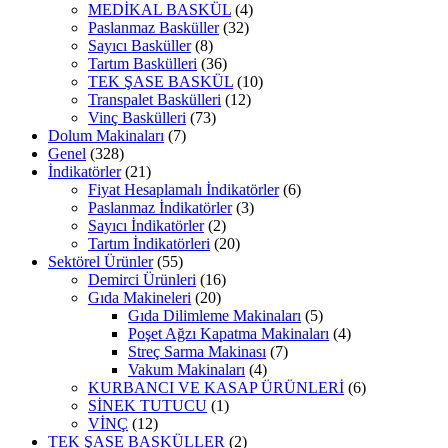
MEDİKAL BASKÜL
(4)
Paslanmaz Basküller
(32)
Sayıcı Basküller
(8)
Tartım Baskülleri
(36)
TEK ŞASE BASKÜL
(10)
Transpalet Baskülleri
(12)
Vinç Baskülleri
(73)
Dolum Makinaları
(7)
Genel
(328)
İndikatörler
(21)
Fiyat Hesaplamalı İndikatörler
(6)
Paslanmaz İndikatörler
(3)
Sayıcı İndikatörler
(2)
Tartım İndikatörleri
(20)
Sektörel Ürünler
(55)
Demirci Ürünleri
(16)
Gıda Makineleri
(20)
Gıda Dilimleme Makinaları
(5)
Poşet Ağzı Kapatma Makinaları
(4)
Streç Sarma Makinası
(7)
Vakum Makinaları
(4)
KURBANCI VE KASAP ÜRÜNLERİ
(6)
SİNEK TUTUCU
(1)
VİNÇ
(12)
TEK ŞASE BASKÜLLER
(2)