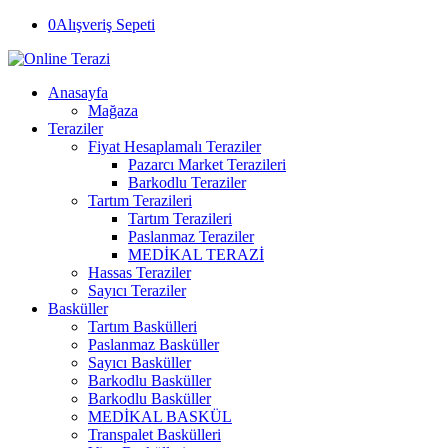
0
Alışveriş Sepeti
Anasayfa
Mağaza
Teraziler
Fiyat Hesaplamalı Teraziler
Pazarcı Market Terazileri
Barkodlu Teraziler
Tartım Terazileri
Tartım Terazileri
Paslanmaz Teraziler
MEDİKAL TERAZİ
Hassas Teraziler
Sayıcı Teraziler
Basküller
Tartım Baskülleri
Paslanmaz Basküller
Sayıcı Basküller
Barkodlu Basküller
Barkodlu Basküller
MEDİKAL BASKÜL
Transpalet Baskülleri