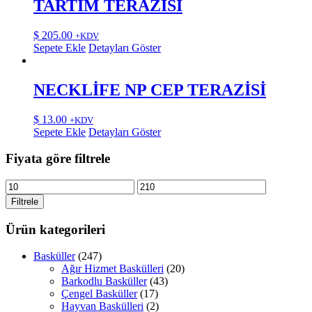
TARTIM TERAZİSİ
$
205.00
+KDV
Sepete Ekle
Detayları Göster
NECKLİFE NP CEP TERAZİSİ
$
13.00
+KDV
Sepete Ekle
Detayları Göster
Fiyata göre filtrele
En
En
düşük
yüksek
Filtrele
fiyat
fiyat
Ürün kategorileri
Basküller
(247)
Ağır Hizmet Baskülleri
(20)
Barkodlu Basküller
(43)
Çengel Basküller
(17)
Hayvan Baskülleri
(2)