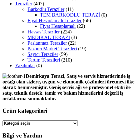
Teraziler
(407)
Barkodlu Teraziler
(11)
TEM BARKODLU TERAZİ
(0)
Fiyat Hesaplamalı Teraziler
(66)
Fiyat Hesaplamalı
(22)
Hassas Teraziler
(224)
MEDİKAL TERAZİ
(3)
Paslanmaz Teraziler
(22)
Pazarcı Market Terazileri
(19)
Sayıcı Teraziler
(59)
Tartım Terazileri
(210)
Yazılımlar
(0)
Demirkaya Terazi, Satış ve servis hizmetlerinde iş
ortağı olan sizlere, uygun ve ekonomik çözümleri üretmeyi ilke
olarak benimsemiştir. Geniş servis ağı ve profesyonel ekibi ile
satış, teknik destek, tamir ve bakım hizmetlerini değerli iş
ortaklarına sunmaktadır.
Ürün kategorileri
Bilgi ve Yardım