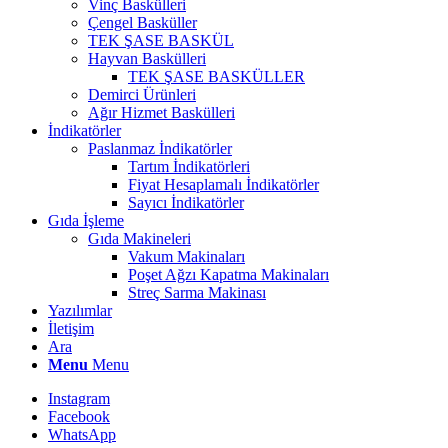
Vinç Baskülleri
Çengel Basküller
TEK ŞASE BASKÜL
Hayvan Baskülleri
TEK ŞASE BASKÜLLER
Demirci Ürünleri
Ağır Hizmet Baskülleri
İndikatörler
Paslanmaz İndikatörler
Tartım İndikatörleri
Fiyat Hesaplamalı İndikatörler
Sayıcı İndikatörler
Gıda İşleme
Gıda Makineleri
Vakum Makinaları
Poşet Ağzı Kapatma Makinaları
Streç Sarma Makinası
Yazılımlar
İletişim
Ara
Menu
Menu
Instagram
Facebook
WhatsApp