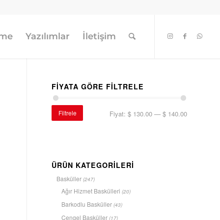
eme
Yazılımlar
İletişim
FIYATA GÖRE FILTRELE
Filtrele
Fiyat:
$ 130.00
—
$ 140.00
ÜRÜN KATEGORILERI
Basküller
(247)
Ağır Hizmet Baskülleri
(20)
Barkodlu Basküller
(43)
Çengel Basküller
(17)