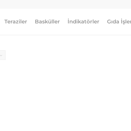
Teraziler
Basküller
İndikatörler
Gıda İşl