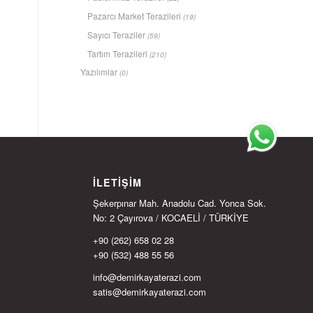
Pazarcı Market Terazileri
(19)
Sayıcı Teraziler
(59)
Tartım Terazileri
(210)
Yazılımlar
(0)
İLETIŞIM
Şekerpınar Mah. Anadolu Cad. Yonca Sok.
No: 2 Çayırova / KOCAELİ / TÜRKİYE
+90 (262) 658 02 28
+90 (532) 488 55 56
info@demirkayaterazi.com
satis@demirkayaterazi.com