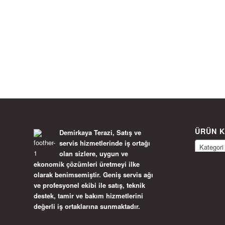
ÜRÜN K
Demirkaya Terazi, Satış ve
servis hizmetlerinde iş ortağı
Kategori
olan sizlere, uygun ve
ekonomik çözümleri üretmeyi ilke
olarak benimsemiştir. Geniş servis ağı
ve profesyonel ekibi ile satış, teknik
destek, tamir ve bakım hizmetlerini
değerli iş ortaklarına sunmaktadır.