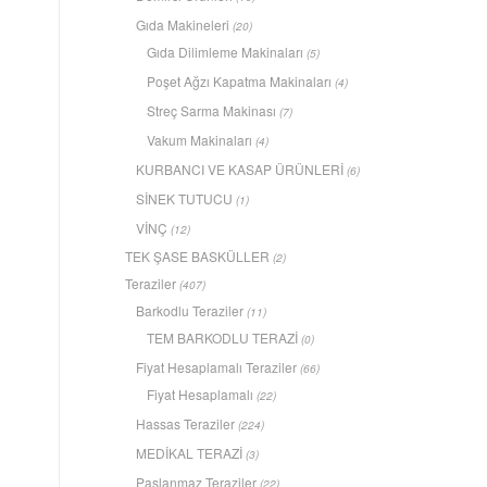
Gıda Makineleri
(20)
Gıda Dilimleme Makinaları
(5)
Poşet Ağzı Kapatma Makinaları
(4)
Streç Sarma Makinası
(7)
Vakum Makinaları
(4)
KURBANCI VE KASAP ÜRÜNLERİ
(6)
SİNEK TUTUCU
(1)
VİNÇ
(12)
TEK ŞASE BASKÜLLER
(2)
Teraziler
(407)
Barkodlu Teraziler
(11)
TEM BARKODLU TERAZİ
(0)
Fiyat Hesaplamalı Teraziler
(66)
Fiyat Hesaplamalı
(22)
Hassas Teraziler
(224)
MEDİKAL TERAZİ
(3)
Paslanmaz Teraziler
(22)