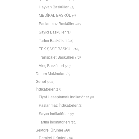
Hayvan Baskülleri
(2)
MEDİKAL BASKÜL
(4)
Paslanmaz Basküller
(32)
Sayıcı Basküller
(8)
Tartım Baskülleri
(36)
TEK ŞASE BASKÜL
(10)
Transpalet Baskülleri
(12)
Vinç Baskülleri
(73)
Dolum Makinaları
(7)
Genel
(328)
İndikatörler
(21)
Fiyat Hesaplamalı İndikatörler
(6)
Paslanmaz İndikatörler
(3)
Sayıcı İndikatörler
(2)
Tartım İndikatörleri
(20)
Sektörel Ürünler
(55)
Demirci Ürünleri
(16)