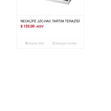
NECKLİFE JZC-HAC TARTIM TERAZİSİ
$
133.00
+KDV
Sepete Ekle
Detayları Göster