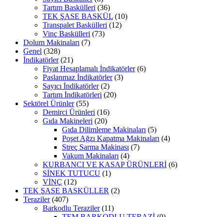
Tartım Baskülleri
(36)
TEK ŞASE BASKÜL
(10)
Transpalet Baskülleri
(12)
Vinç Baskülleri
(73)
Dolum Makinaları
(7)
Genel
(328)
İndikatörler
(21)
Fiyat Hesaplamalı İndikatörler
(6)
Paslanmaz İndikatörler
(3)
Sayıcı İndikatörler
(2)
Tartım İndikatörleri
(20)
Sektörel Ürünler
(55)
Demirci Ürünleri
(16)
Gıda Makineleri
(20)
Gıda Dilimleme Makinaları
(5)
Poşet Ağzı Kapatma Makinaları
(4)
Streç Sarma Makinası
(7)
Vakum Makinaları
(4)
KURBANCI VE KASAP ÜRÜNLERİ
(6)
SİNEK TUTUCU
(1)
VİNÇ
(12)
TEK ŞASE BASKÜLLER
(2)
Teraziler
(407)
Barkodlu Teraziler
(11)
TEM BARKODLU TERAZİ
(0)