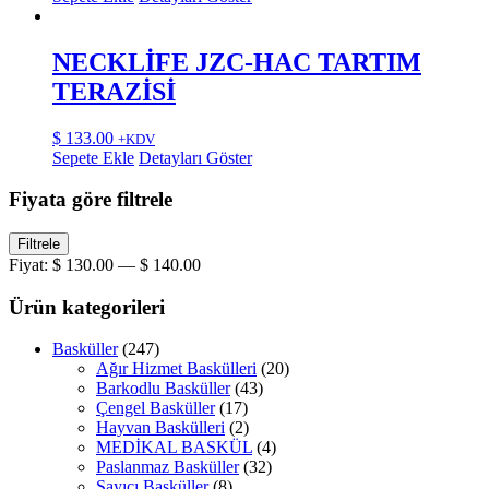
NECKLİFE JZC-HAC TARTIM
TERAZİSİ
$
133.00
+KDV
Sepete Ekle
Detayları Göster
Fiyata göre filtrele
En
En
Filtrele
düşük
yüksek
Fiyat:
$ 130.00
—
$ 140.00
fiyat
fiyat
Ürün kategorileri
Basküller
(247)
Ağır Hizmet Baskülleri
(20)
Barkodlu Basküller
(43)
Çengel Basküller
(17)
Hayvan Baskülleri
(2)
MEDİKAL BASKÜL
(4)
Paslanmaz Basküller
(32)
Sayıcı Basküller
(8)