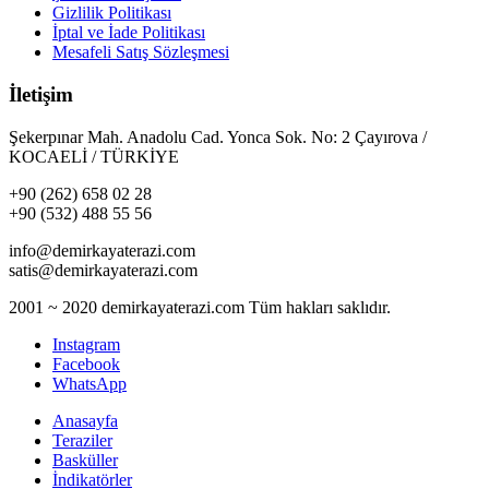
Gizlilik Politikası
İptal ve İade Politikası
Mesafeli Satış Sözleşmesi
İletişim
Şekerpınar Mah. Anadolu Cad. Yonca Sok. No: 2 Çayırova /
KOCAELİ / TÜRKİYE
+90 (262) 658 02 28
+90 (532) 488 55 56
info@demirkayaterazi.com
satis@demirkayaterazi.com
2001 ~ 2020 demirkayaterazi.com Tüm hakları saklıdır.
Instagram
Facebook
WhatsApp
Anasayfa
Teraziler
Basküller
İndikatörler