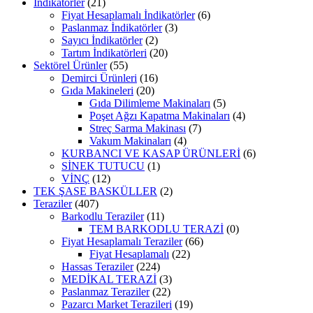
İndikatörler
(21)
Fiyat Hesaplamalı İndikatörler
(6)
Paslanmaz İndikatörler
(3)
Sayıcı İndikatörler
(2)
Tartım İndikatörleri
(20)
Sektörel Ürünler
(55)
Demirci Ürünleri
(16)
Gıda Makineleri
(20)
Gıda Dilimleme Makinaları
(5)
Poşet Ağzı Kapatma Makinaları
(4)
Streç Sarma Makinası
(7)
Vakum Makinaları
(4)
KURBANCI VE KASAP ÜRÜNLERİ
(6)
SİNEK TUTUCU
(1)
VİNÇ
(12)
TEK ŞASE BASKÜLLER
(2)
Teraziler
(407)
Barkodlu Teraziler
(11)
TEM BARKODLU TERAZİ
(0)
Fiyat Hesaplamalı Teraziler
(66)
Fiyat Hesaplamalı
(22)
Hassas Teraziler
(224)
MEDİKAL TERAZİ
(3)
Paslanmaz Teraziler
(22)
Pazarcı Market Terazileri
(19)