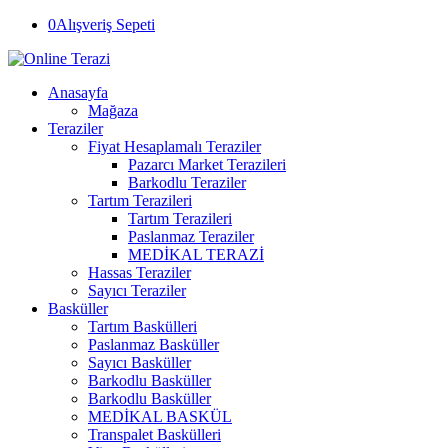
0
Alışveriş Sepeti
Anasayfa
Mağaza
Teraziler
Fiyat Hesaplamalı Teraziler
Pazarcı Market Terazileri
Barkodlu Teraziler
Tartım Terazileri
Tartım Terazileri
Paslanmaz Teraziler
MEDİKAL TERAZİ
Hassas Teraziler
Sayıcı Teraziler
Basküller
Tartım Baskülleri
Paslanmaz Basküller
Sayıcı Basküller
Barkodlu Basküller
Barkodlu Basküller
MEDİKAL BASKÜL
Transpalet Baskülleri