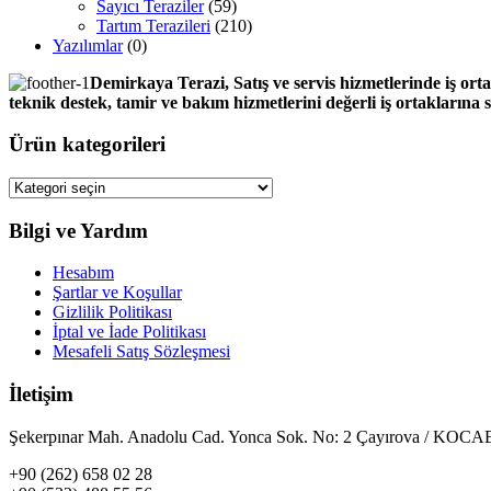
Sayıcı Teraziler
(59)
Tartım Terazileri
(210)
Yazılımlar
(0)
Demirkaya Terazi, Satış ve servis hizmetlerinde iş orta
teknik destek, tamir ve bakım hizmetlerini değerli iş ortaklarına
Ürün kategorileri
Bilgi ve Yardım
Hesabım
Şartlar ve Koşullar
Gizlilik Politikası
İptal ve İade Politikası
Mesafeli Satış Sözleşmesi
İletişim
Şekerpınar Mah. Anadolu Cad. Yonca Sok. No: 2 Çayırova / KO
+90 (262) 658 02 28