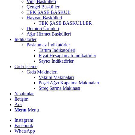
Vinç Baskülleri
Çengel Basküller
TEK ŞASE BASKÜL
Hayvan Baskülleri
TEK ŞASE BASKÜLLER
Demirci Ürünleri
Ağır Hizmet Baskülleri
İndikatörler
Paslanmaz İndikatörler
Tartım İndikatörleri
Fiyat Hesaplamalı İndikatörler
Sayıcı İndikatörler
Gıda İşleme
Gıda Makineleri
Vakum Makinaları
Poşet Ağzı Kapatma Makinaları
Streç Sarma Makinası
Yazılımlar
İletişim
Ara
Menu
Menu
Instagram
Facebook
WhatsApp