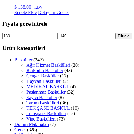
$
138.00
+KDV
Sepete Ekle
Detayları Göster
Fiyata göre filtrele
En
En
Filtrele
düşük
yüksek
fiyat
fiyat
Ürün kategorileri
Basküller
(247)
Ağır Hizmet Baskülleri
(20)
Barkodlu Basküller
(43)
Çengel Basküller
(17)
Hayvan Baskülleri
(2)
MEDİKAL BASKÜL
(4)
Paslanmaz Basküller
(32)
Sayıcı Basküller
(8)
Tartım Baskülleri
(36)
TEK ŞASE BASKÜL
(10)
Transpalet Baskülleri
(12)
Vinç Baskülleri
(73)
Dolum Makinaları
(7)
Genel
(328)