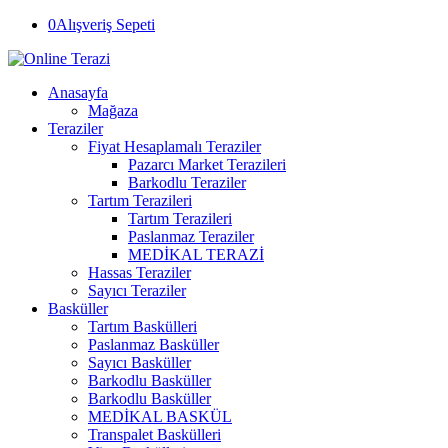
0
Alışveriş Sepeti
Anasayfa
Mağaza
Teraziler
Fiyat Hesaplamalı Teraziler
Pazarcı Market Terazileri
Barkodlu Teraziler
Tartım Terazileri
Tartım Terazileri
Paslanmaz Teraziler
MEDİKAL TERAZİ
Hassas Teraziler
Sayıcı Teraziler
Basküller
Tartım Baskülleri
Paslanmaz Basküller
Sayıcı Basküller
Barkodlu Basküller
Barkodlu Basküller
MEDİKAL BASKÜL
Transpalet Baskülleri