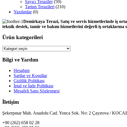
Sayıcı Teraziler
(59)
Tartım Terazileri
(210)
Yazılımlar
(0)
Demirkaya Terazi, Satış ve servis hizmetlerinde iş orta
teknik destek, tamir ve bakım hizmetlerini değerli iş ortaklarına
Ürün kategorileri
Bilgi ve Yardım
Hesabım
Şartlar ve Koşullar
Gizlilik Politikası
İptal ve İade Politikası
Mesafeli Satış Sözleşmesi
İletişim
Şekerpınar Mah. Anadolu Cad. Yonca Sok. No: 2 Çayırova / KO
+90 (262) 658 02 28