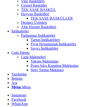
Vinç Baskülleri
Çengel Basküller
TEK ŞASE BASKÜL
Hayvan Baskülleri
TEK ŞASE BASKÜLLER
Demirci Ürünleri
Ağır Hizmet Baskülleri
İndikatörler
Paslanmaz İndikatörler
Tartım İndikatörleri
Fiyat Hesaplamalı İndikatörler
Sayıcı İndikatörler
Gıda İşleme
Gıda Makineleri
Vakum Makinaları
Poşet Ağzı Kapatma Makinaları
Streç Sarma Makinası
Yazılımlar
İletişim
Ara
Menu
Menu
Instagram
Facebook
WhatsApp