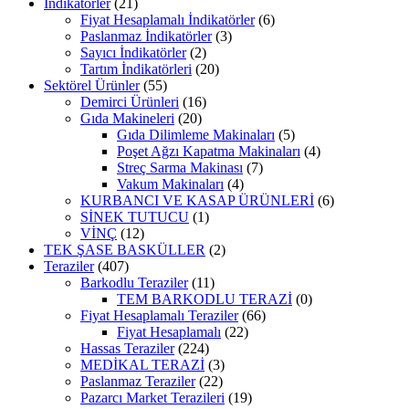
İndikatörler
(21)
Fiyat Hesaplamalı İndikatörler
(6)
Paslanmaz İndikatörler
(3)
Sayıcı İndikatörler
(2)
Tartım İndikatörleri
(20)
Sektörel Ürünler
(55)
Demirci Ürünleri
(16)
Gıda Makineleri
(20)
Gıda Dilimleme Makinaları
(5)
Poşet Ağzı Kapatma Makinaları
(4)
Streç Sarma Makinası
(7)
Vakum Makinaları
(4)
KURBANCI VE KASAP ÜRÜNLERİ
(6)
SİNEK TUTUCU
(1)
VİNÇ
(12)
TEK ŞASE BASKÜLLER
(2)
Teraziler
(407)
Barkodlu Teraziler
(11)
TEM BARKODLU TERAZİ
(0)
Fiyat Hesaplamalı Teraziler
(66)
Fiyat Hesaplamalı
(22)
Hassas Teraziler
(224)
MEDİKAL TERAZİ
(3)
Paslanmaz Teraziler
(22)
Pazarcı Market Terazileri
(19)