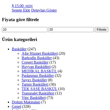
$
15.00
+KDV
Sepete Ekle
Detayları Göster
Fiyata göre filtrele
En
En
Filtrele
düşük
yüksek
fiyat
fiyat
Ürün kategorileri
Basküller
(247)
Ağır Hizmet Baskülleri
(20)
Barkodlu Basküller
(43)
Çengel Basküller
(17)
Hayvan Baskülleri
(2)
MEDİKAL BASKÜL
(4)
Paslanmaz Basküller
(32)
Sayıcı Basküller
(8)
Tartım Baskülleri
(36)
TEK ŞASE BASKÜL
(10)
Transpalet Baskülleri
(12)
Vinç Baskülleri
(73)
Dolum Makinaları
(7)
Genel
(328)