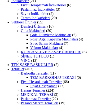
İndikatörler
(21)
Fiyat Hesaplamalı İndikatörler
(6)
Paslanmaz İndikatörler
(3)
Sayıcı İndikatörler
(2)
Tartım İndikatörleri
(20)
Sektörel Ürünler
(55)
Demirci Ürünleri
(16)
Gıda Makineleri
(20)
Gıda Dilimleme Makinaları
(5)
Poşet Ağzı Kapatma Makinaları
(4)
Streç Sarma Makinası
(7)
Vakum Makinaları
(4)
KURBANCI VE KASAP ÜRÜNLERİ
(6)
SİNEK TUTUCU
(1)
VİNÇ
(12)
TEK ŞASE BASKÜLLER
(2)
Teraziler
(407)
Barkodlu Teraziler
(11)
TEM BARKODLU TERAZİ
(0)
Fiyat Hesaplamalı Teraziler
(66)
Fiyat Hesaplamalı
(22)
Hassas Teraziler
(224)
MEDİKAL TERAZİ
(3)
Paslanmaz Teraziler
(22)
Pazarcı Market Terazileri
(19)