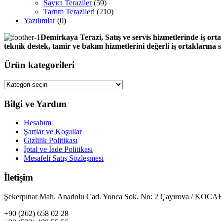
Sayıcı Teraziler
(59)
Tartım Terazileri
(210)
Yazılımlar
(0)
Demirkaya Terazi, Satış ve servis hizmetlerinde iş orta
teknik destek, tamir ve bakım hizmetlerini değerli iş ortaklarına
Ürün kategorileri
Bilgi ve Yardım
Hesabım
Şartlar ve Koşullar
Gizlilik Politikası
İptal ve İade Politikası
Mesafeli Satış Sözleşmesi
İletişim
Şekerpınar Mah. Anadolu Cad. Yonca Sok. No: 2 Çayırova / KO
+90 (262) 658 02 28