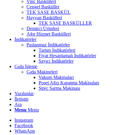
Vinç Baskülleri
Çengel Basküller
TEK ŞASE BASKÜL
Hayvan Baskülleri
TEK ŞASE BASKÜLLER
Demirci Ürünleri
Ağır Hizmet Baskülleri
İndikatörler
Paslanmaz İndikatörler
Tartım İndikatörleri
Fiyat Hesaplamalı İndikatörler
Sayıcı İndikatörler
Gıda İşleme
Gıda Makineleri
Vakum Makinaları
Poşet Ağzı Kapatma Makinaları
Streç Sarma Makinası
Yazılımlar
İletişim
Ara
Menu
Menu
Instagram
Facebook
WhatsApp