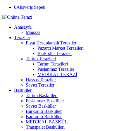
0
Alışveriş Sepeti
Anasayfa
Mağaza
Teraziler
Fiyat Hesaplamalı Teraziler
Pazarcı Market Terazileri
Barkodlu Teraziler
Tartım Terazileri
Tartım Terazileri
Paslanmaz Teraziler
MEDİKAL TERAZİ
Hassas Teraziler
Sayıcı Teraziler
Basküller
Tartım Baskülleri
Paslanmaz Basküller
Sayıcı Basküller
Barkodlu Basküller
Barkodlu Basküller
MEDİKAL BASKÜL
Transpalet Baskülleri