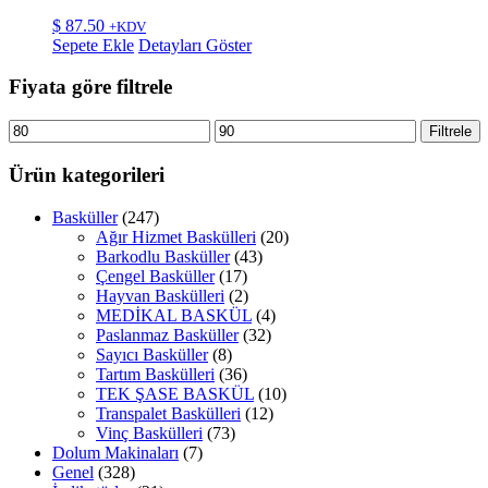
$
87.50
+KDV
Sepete Ekle
Detayları Göster
Fiyata göre filtrele
En
En
Filtrele
düşük
yüksek
fiyat
fiyat
Ürün kategorileri
Basküller
(247)
Ağır Hizmet Baskülleri
(20)
Barkodlu Basküller
(43)
Çengel Basküller
(17)
Hayvan Baskülleri
(2)
MEDİKAL BASKÜL
(4)
Paslanmaz Basküller
(32)
Sayıcı Basküller
(8)
Tartım Baskülleri
(36)
TEK ŞASE BASKÜL
(10)
Transpalet Baskülleri
(12)
Vinç Baskülleri
(73)
Dolum Makinaları
(7)
Genel
(328)