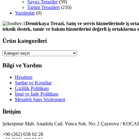
Sayıcı Teraziler
(59)
Tartım Terazileri
(210)
Yazılımlar
(0)
Demirkaya Terazi, Satış ve servis hizmetlerinde iş orta
teknik destek, tamir ve bakım hizmetlerini değerli iş ortaklarına
Ürün kategorileri
Bilgi ve Yardım
Hesabım
Şartlar ve Koşullar
Gizlilik Politikası
İptal ve İade Politikası
Mesafeli Satış Sözleşmesi
İletişim
Şekerpınar Mah. Anadolu Cad. Yonca Sok. No: 2 Çayırova / KO
+90 (262) 658 02 28