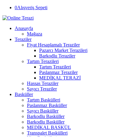
0
Alışveriş Sepeti
Anasayfa
Mağaza
Teraziler
Fiyat Hesaplamalı Teraziler
Pazarcı Market Terazileri
Barkodlu Teraziler
Tartım Terazileri
Tartım Terazileri
Paslanmaz Teraziler
MEDİKAL TERAZİ
Hassas Teraziler
Sayıcı Teraziler
Basküller
Tartım Baskülleri
Paslanmaz Basküller
Sayıcı Basküller
Barkodlu Basküller
Barkodlu Basküller
MEDİKAL BASKÜL
Transpalet Baskülleri