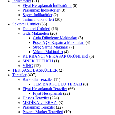
İndikatörler
(21)
Fiyat Hesaplamalı İndikatörler
(6)
Paslanmaz İndikatörler
(3)
Sayıcı İndikatörler
(2)
Tartım İndikatörleri
(20)
Sektörel Ürünler
(55)
Demirci Ürünleri
(16)
Gıda Makineleri
(20)
Gıda Dilimleme Makinaları
(5)
Poşet Ağzı Kapatma Makinaları
(4)
Streç Sarma Makinası
(7)
Vakum Makinaları
(4)
KURBANCI VE KASAP ÜRÜNLERİ
(6)
SİNEK TUTUCU
(1)
VİNÇ
(12)
TEK ŞASE BASKÜLLER
(2)
Teraziler
(407)
Barkodlu Teraziler
(11)
TEM BARKODLU TERAZİ
(0)
Fiyat Hesaplamalı Teraziler
(66)
Fiyat Hesaplamalı
(22)
Hassas Teraziler
(224)
MEDİKAL TERAZİ
(3)
Paslanmaz Teraziler
(22)
Pazarcı Market Terazileri
(19)