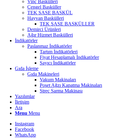
Vinç Baskülleri
Çengel Basküller
TEK ŞASE BASKÜL
Hayvan Baskülleri
TEK ŞASE BASKÜLLER
Demirci Ürünleri
Ağır Hizmet Baskülleri
İndikatörler
Paslanmaz İndikatörler
Tartım İndikatörleri
Fiyat Hesaplamalı İndikatörler
Sayıcı İndikatörler
Gıda İşleme
Gıda Makineleri
Vakum Makinaları
Poşet Ağzı Kapatma Makinaları
Streç Sarma Makinası
Yazılımlar
İletişim
Ara
Menu
Menu
Instagram
Facebook
WhatsApp