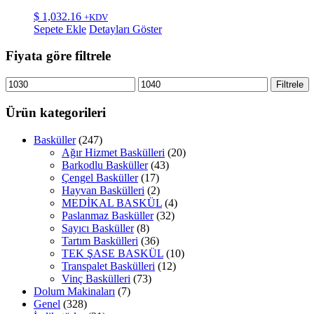
$
1,032.16
+KDV
Sepete Ekle
Detayları Göster
Fiyata göre filtrele
En
En
Filtrele
düşük
yüksek
fiyat
fiyat
Ürün kategorileri
Basküller
(247)
Ağır Hizmet Baskülleri
(20)
Barkodlu Basküller
(43)
Çengel Basküller
(17)
Hayvan Baskülleri
(2)
MEDİKAL BASKÜL
(4)
Paslanmaz Basküller
(32)
Sayıcı Basküller
(8)
Tartım Baskülleri
(36)
TEK ŞASE BASKÜL
(10)
Transpalet Baskülleri
(12)
Vinç Baskülleri
(73)
Dolum Makinaları
(7)
Genel
(328)