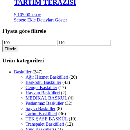
TARTIM TERAZİSİ
$
105.00
+KDV
Sepete Ekle
Detayları Göster
Fiyata göre filtrele
En
En
düşük
yüksek
Filtrele
fiyat
fiyat
Ürün kategorileri
Basküller
(247)
Ağır Hizmet Baskülleri
(20)
Barkodlu Basküller
(43)
Çengel Basküller
(17)
Hayvan Baskülleri
(2)
MEDİKAL BASKÜL
(4)
Paslanmaz Basküller
(32)
Sayıcı Basküller
(8)
Tartım Baskülleri
(36)
TEK ŞASE BASKÜL
(10)
Transpalet Baskülleri
(12)
Vinç Baskülleri
(73)