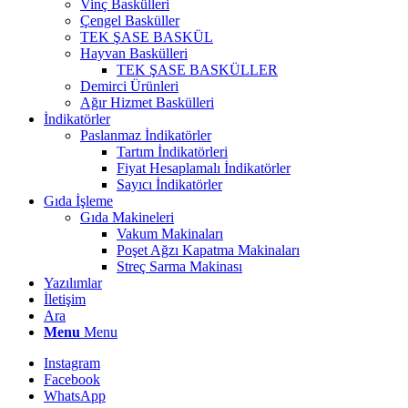
Vinç Baskülleri
Çengel Basküller
TEK ŞASE BASKÜL
Hayvan Baskülleri
TEK ŞASE BASKÜLLER
Demirci Ürünleri
Ağır Hizmet Baskülleri
İndikatörler
Paslanmaz İndikatörler
Tartım İndikatörleri
Fiyat Hesaplamalı İndikatörler
Sayıcı İndikatörler
Gıda İşleme
Gıda Makineleri
Vakum Makinaları
Poşet Ağzı Kapatma Makinaları
Streç Sarma Makinası
Yazılımlar
İletişim
Ara
Menu
Menu
Instagram
Facebook
WhatsApp