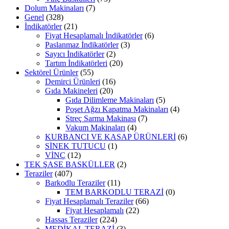
Dolum Makinaları
(7)
Genel
(328)
İndikatörler
(21)
Fiyat Hesaplamalı İndikatörler
(6)
Paslanmaz İndikatörler
(3)
Sayıcı İndikatörler
(2)
Tartım İndikatörleri
(20)
Sektörel Ürünler
(55)
Demirci Ürünleri
(16)
Gıda Makineleri
(20)
Gıda Dilimleme Makinaları
(5)
Poşet Ağzı Kapatma Makinaları
(4)
Streç Sarma Makinası
(7)
Vakum Makinaları
(4)
KURBANCI VE KASAP ÜRÜNLERİ
(6)
SİNEK TUTUCU
(1)
VİNÇ
(12)
TEK ŞASE BASKÜLLER
(2)
Teraziler
(407)
Barkodlu Teraziler
(11)
TEM BARKODLU TERAZİ
(0)
Fiyat Hesaplamalı Teraziler
(66)
Fiyat Hesaplamalı
(22)
Hassas Teraziler
(224)
MEDİKAL TERAZİ
(3)