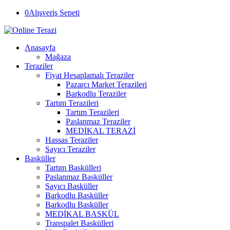
0
Alışveriş Sepeti
Anasayfa
Mağaza
Teraziler
Fiyat Hesaplamalı Teraziler
Pazarcı Market Terazileri
Barkodlu Teraziler
Tartım Terazileri
Tartım Terazileri
Paslanmaz Teraziler
MEDİKAL TERAZİ
Hassas Teraziler
Sayıcı Teraziler
Basküller
Tartım Baskülleri
Paslanmaz Basküller
Sayıcı Basküller
Barkodlu Basküller
Barkodlu Basküller
MEDİKAL BASKÜL
Transpalet Baskülleri