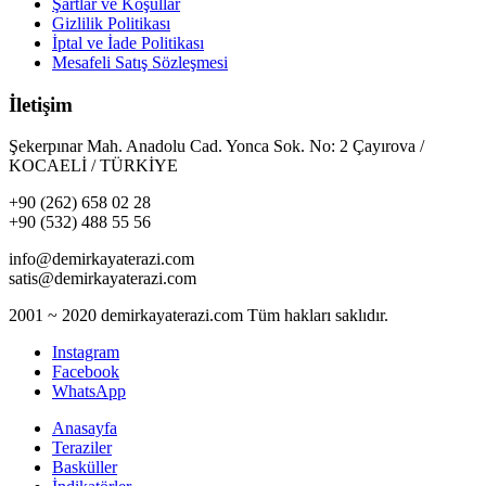
Şartlar ve Koşullar
Gizlilik Politikası
İptal ve İade Politikası
Mesafeli Satış Sözleşmesi
İletişim
Şekerpınar Mah. Anadolu Cad. Yonca Sok. No: 2 Çayırova /
KOCAELİ / TÜRKİYE
+90 (262) 658 02 28
+90 (532) 488 55 56
info@demirkayaterazi.com
satis@demirkayaterazi.com
2001 ~ 2020 demirkayaterazi.com Tüm hakları saklıdır.
Instagram
Facebook
WhatsApp
Anasayfa
Teraziler
Basküller