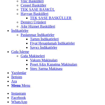
Vinç Baskülleri
Çengel Basküller
TEK ŞASE BASKÜL
Hayvan Baskülleri
TEK ŞASE BASKÜLLER
Demirci Ürünleri
Ağır Hizmet Baskülleri
İndikatörler
Paslanmaz İndikatörler
Tartım İndikatörleri
Fiyat Hesaplamalı İndikatörler
Sayıcı İndikatörler
Gıda İşleme
Gıda Makineleri
Vakum Makinaları
Poşet Ağzı Kapatma Makinaları
Streç Sarma Makinası
Yazılımlar
İletişim
Ara
Menu
Menu
Instagram
Facebook
WhatsApp