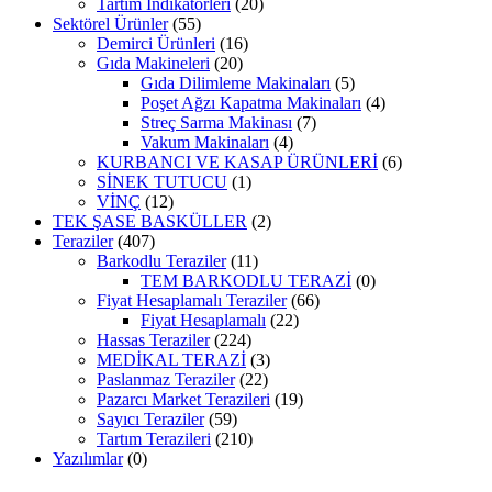
Tartım İndikatörleri
(20)
Sektörel Ürünler
(55)
Demirci Ürünleri
(16)
Gıda Makineleri
(20)
Gıda Dilimleme Makinaları
(5)
Poşet Ağzı Kapatma Makinaları
(4)
Streç Sarma Makinası
(7)
Vakum Makinaları
(4)
KURBANCI VE KASAP ÜRÜNLERİ
(6)
SİNEK TUTUCU
(1)
VİNÇ
(12)
TEK ŞASE BASKÜLLER
(2)
Teraziler
(407)
Barkodlu Teraziler
(11)
TEM BARKODLU TERAZİ
(0)
Fiyat Hesaplamalı Teraziler
(66)
Fiyat Hesaplamalı
(22)
Hassas Teraziler
(224)
MEDİKAL TERAZİ
(3)
Paslanmaz Teraziler
(22)
Pazarcı Market Terazileri
(19)
Sayıcı Teraziler
(59)
Tartım Terazileri
(210)
Yazılımlar
(0)