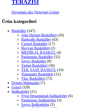
TERAZİSİ
Devamını oku
Detayları Göster
Ürün kategorileri
Basküller
(247)
Ağır Hizmet Baskülleri
(20)
Barkodlu Basküller
(43)
Çengel Basküller
(17)
Hayvan Baskülleri
(2)
MEDİKAL BASKÜL
(4)
Paslanmaz Basküller
(32)
Sayıcı Basküller
(8)
Tartım Baskülleri
(36)
TEK ŞASE BASKÜL
(10)
Transpalet Baskülleri
(12)
Vinç Baskülleri
(73)
Dolum Makinaları
(7)
Genel
(328)
İndikatörler
(21)
Fiyat Hesaplamalı İndikatörler
(6)
Paslanmaz İndikatörler
(3)
Sayıcı İndikatörler
(2)