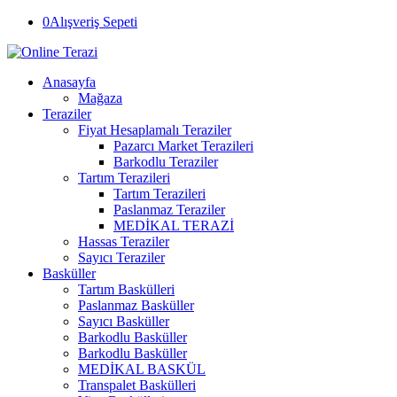
0
Alışveriş Sepeti
Anasayfa
Mağaza
Teraziler
Fiyat Hesaplamalı Teraziler
Pazarcı Market Terazileri
Barkodlu Teraziler
Tartım Terazileri
Tartım Terazileri
Paslanmaz Teraziler
MEDİKAL TERAZİ
Hassas Teraziler
Sayıcı Teraziler
Basküller
Tartım Baskülleri
Paslanmaz Basküller
Sayıcı Basküller
Barkodlu Basküller
Barkodlu Basküller
MEDİKAL BASKÜL
Transpalet Baskülleri