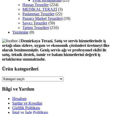
Fiyat Hesaplamalı
(22)
Hassas Teraziler
(224)
MEDİKAL TERAZİ
(3)
Paslanmaz Teraziler
(22)
Pazarcı Market Terazileri
(19)
Sayıcı Teraziler
(59)
Tartım Terazileri
(210)
Yazılımlar
(0)
Demirkaya Terazi, Satış ve servis hizmetlerinde iş
ortağı olan sizlere, uygun ve ekonomik çözümleri üretmeyi ilke
olarak benimsemiştir. Geniş servis ağı ve profesyonel ekibi ile
satış, teknik destek, tamir ve bakım hizmetlerini değerli iş
ortaklarına sunmaktadır.
Ürün kategorileri
Bilgi ve Yardım
Hesabım
Şartlar ve Koşullar
Gizlilik Politikası
İptal ve İade Politikası