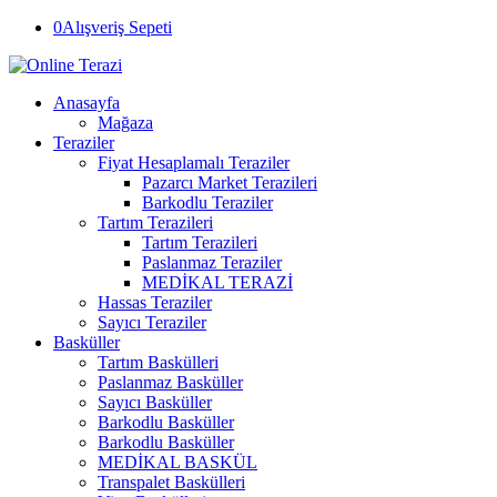
0
Alışveriş Sepeti
Anasayfa
Mağaza
Teraziler
Fiyat Hesaplamalı Teraziler
Pazarcı Market Terazileri
Barkodlu Teraziler
Tartım Terazileri
Tartım Terazileri
Paslanmaz Teraziler
MEDİKAL TERAZİ
Hassas Teraziler
Sayıcı Teraziler
Basküller
Tartım Baskülleri
Paslanmaz Basküller
Sayıcı Basküller
Barkodlu Basküller
Barkodlu Basküller
MEDİKAL BASKÜL
Transpalet Baskülleri