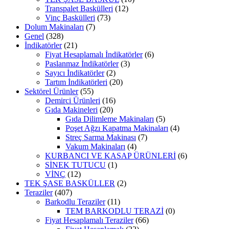
Transpalet Baskülleri
(12)
Vinç Baskülleri
(73)
Dolum Makinaları
(7)
Genel
(328)
İndikatörler
(21)
Fiyat Hesaplamalı İndikatörler
(6)
Paslanmaz İndikatörler
(3)
Sayıcı İndikatörler
(2)
Tartım İndikatörleri
(20)
Sektörel Ürünler
(55)
Demirci Ürünleri
(16)
Gıda Makineleri
(20)
Gıda Dilimleme Makinaları
(5)
Poşet Ağzı Kapatma Makinaları
(4)
Streç Sarma Makinası
(7)
Vakum Makinaları
(4)
KURBANCI VE KASAP ÜRÜNLERİ
(6)
SİNEK TUTUCU
(1)
VİNÇ
(12)
TEK ŞASE BASKÜLLER
(2)
Teraziler
(407)
Barkodlu Teraziler
(11)
TEM BARKODLU TERAZİ
(0)
Fiyat Hesaplamalı Teraziler
(66)