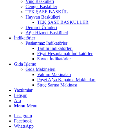
Vinç Baskülleri
Çengel Basküller
TEK ŞASE BASKÜL
Hayvan Baskülleri
TEK ŞASE BASKÜLLER
Demirci Ürünleri
Ağır Hizmet Baskülleri
İndikatörler
Paslanmaz İndikatörler
Tartım İndikatörleri
Fiyat Hesaplamalı İndikatörler
Sayıcı İndikatörler
Gıda İşleme
Gıda Makineleri
Vakum Makinaları
Poşet Ağzı Kapatma Makinaları
Streç Sarma Makinası
Yazılımlar
İletişim
Ara
Menu
Menu
Instagram
Facebook
WhatsApp