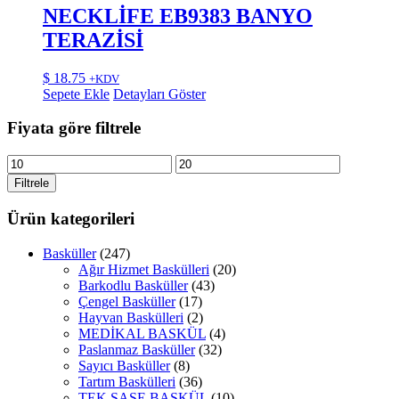
NECKLİFE EB9383 BANYO
TERAZİSİ
$
18.75
+KDV
Sepete Ekle
Detayları Göster
Fiyata göre filtrele
En
En
düşük
yüksek
Filtrele
fiyat
fiyat
Ürün kategorileri
Basküller
(247)
Ağır Hizmet Baskülleri
(20)
Barkodlu Basküller
(43)
Çengel Basküller
(17)
Hayvan Baskülleri
(2)
MEDİKAL BASKÜL
(4)
Paslanmaz Basküller
(32)
Sayıcı Basküller
(8)
Tartım Baskülleri
(36)
TEK ŞASE BASKÜL
(10)