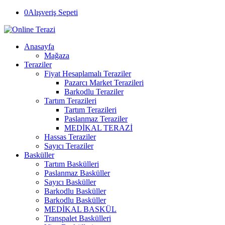
0
Alışveriş Sepeti
Anasayfa
Mağaza
Teraziler
Fiyat Hesaplamalı Teraziler
Pazarcı Market Terazileri
Barkodlu Teraziler
Tartım Terazileri
Tartım Terazileri
Paslanmaz Teraziler
MEDİKAL TERAZİ
Hassas Teraziler
Sayıcı Teraziler
Basküller
Tartım Baskülleri
Paslanmaz Basküller
Sayıcı Basküller
Barkodlu Basküller
Barkodlu Basküller
MEDİKAL BASKÜL
Transpalet Baskülleri