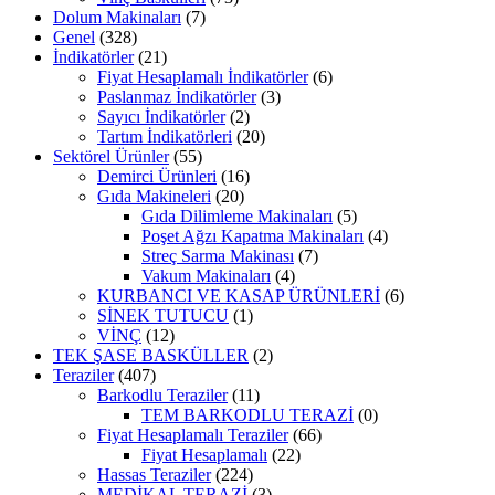
Dolum Makinaları
(7)
Genel
(328)
İndikatörler
(21)
Fiyat Hesaplamalı İndikatörler
(6)
Paslanmaz İndikatörler
(3)
Sayıcı İndikatörler
(2)
Tartım İndikatörleri
(20)
Sektörel Ürünler
(55)
Demirci Ürünleri
(16)
Gıda Makineleri
(20)
Gıda Dilimleme Makinaları
(5)
Poşet Ağzı Kapatma Makinaları
(4)
Streç Sarma Makinası
(7)
Vakum Makinaları
(4)
KURBANCI VE KASAP ÜRÜNLERİ
(6)
SİNEK TUTUCU
(1)
VİNÇ
(12)
TEK ŞASE BASKÜLLER
(2)
Teraziler
(407)
Barkodlu Teraziler
(11)
TEM BARKODLU TERAZİ
(0)
Fiyat Hesaplamalı Teraziler
(66)
Fiyat Hesaplamalı
(22)
Hassas Teraziler
(224)
MEDİKAL TERAZİ
(3)