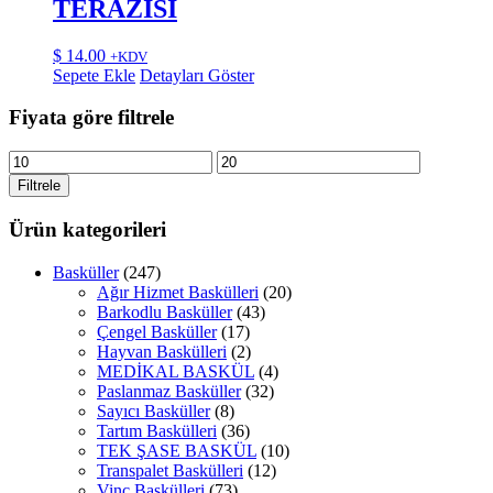
TERAZİSİ
$
14.00
+KDV
Sepete Ekle
Detayları Göster
Fiyata göre filtrele
En
En
düşük
yüksek
Filtrele
fiyat
fiyat
Ürün kategorileri
Basküller
(247)
Ağır Hizmet Baskülleri
(20)
Barkodlu Basküller
(43)
Çengel Basküller
(17)
Hayvan Baskülleri
(2)
MEDİKAL BASKÜL
(4)
Paslanmaz Basküller
(32)
Sayıcı Basküller
(8)
Tartım Baskülleri
(36)
TEK ŞASE BASKÜL
(10)
Transpalet Baskülleri
(12)
Vinç Baskülleri
(73)