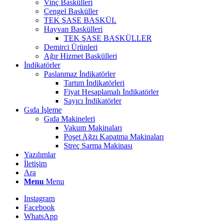
Vinç Baskülleri
Çengel Basküller
TEK ŞASE BASKÜL
Hayvan Baskülleri
TEK ŞASE BASKÜLLER
Demirci Ürünleri
Ağır Hizmet Baskülleri
İndikatörler
Paslanmaz İndikatörler
Tartım İndikatörleri
Fiyat Hesaplamalı İndikatörler
Sayıcı İndikatörler
Gıda İşleme
Gıda Makineleri
Vakum Makinaları
Poşet Ağzı Kapatma Makinaları
Streç Sarma Makinası
Yazılımlar
İletişim
Ara
Menu
Menu
Instagram
Facebook
WhatsApp