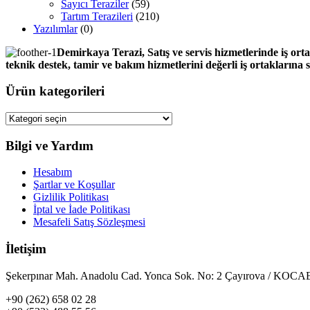
Sayıcı Teraziler
(59)
Tartım Terazileri
(210)
Yazılımlar
(0)
Demirkaya Terazi, Satış ve servis hizmetlerinde iş orta
teknik destek, tamir ve bakım hizmetlerini değerli iş ortaklarına
Ürün kategorileri
Bilgi ve Yardım
Hesabım
Şartlar ve Koşullar
Gizlilik Politikası
İptal ve İade Politikası
Mesafeli Satış Sözleşmesi
İletişim
Şekerpınar Mah. Anadolu Cad. Yonca Sok. No: 2 Çayırova / KO
+90 (262) 658 02 28