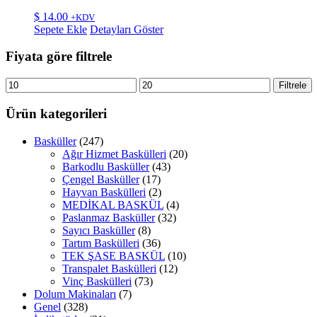
$
14.00
+KDV
Sepete Ekle
Detayları Göster
Fiyata göre filtrele
En
En
Filtrele
düşük
yüksek
fiyat
fiyat
Ürün kategorileri
Basküller
(247)
Ağır Hizmet Baskülleri
(20)
Barkodlu Basküller
(43)
Çengel Basküller
(17)
Hayvan Baskülleri
(2)
MEDİKAL BASKÜL
(4)
Paslanmaz Basküller
(32)
Sayıcı Basküller
(8)
Tartım Baskülleri
(36)
TEK ŞASE BASKÜL
(10)
Transpalet Baskülleri
(12)
Vinç Baskülleri
(73)
Dolum Makinaları
(7)
Genel
(328)