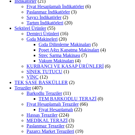
İndikatörler
(21)
Fiyat Hesaplamalı İndikatörler
(6)
Paslanmaz İndikatörler
(3)
Sayıcı İndikatörler
(2)
Tartım İndikatörleri
(20)
Sektörel Ürünler
(55)
Demirci Ürünleri
(16)
Gıda Makineleri
(20)
Gıda Dilimleme Makinaları
(5)
Poşet Ağzı Kapatma Makinaları
(4)
Streç Sarma Makinası
(7)
Vakum Makinaları
(4)
KURBANCI VE KASAP ÜRÜNLERİ
(6)
SİNEK TUTUCU
(1)
VİNÇ
(12)
TEK ŞASE BASKÜLLER
(2)
Teraziler
(407)
Barkodlu Teraziler
(11)
TEM BARKODLU TERAZİ
(0)
Fiyat Hesaplamalı Teraziler
(66)
Fiyat Hesaplamalı
(22)
Hassas Teraziler
(224)
MEDİKAL TERAZİ
(3)
Paslanmaz Teraziler
(22)
Pazarcı Market Terazileri
(19)