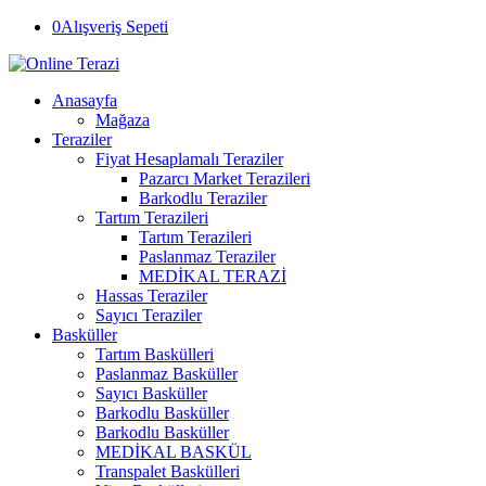
0
Alışveriş Sepeti
Anasayfa
Mağaza
Teraziler
Fiyat Hesaplamalı Teraziler
Pazarcı Market Terazileri
Barkodlu Teraziler
Tartım Terazileri
Tartım Terazileri
Paslanmaz Teraziler
MEDİKAL TERAZİ
Hassas Teraziler
Sayıcı Teraziler
Basküller
Tartım Baskülleri
Paslanmaz Basküller
Sayıcı Basküller
Barkodlu Basküller
Barkodlu Basküller
MEDİKAL BASKÜL
Transpalet Baskülleri