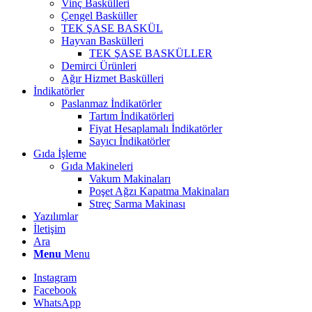
Vinç Baskülleri
Çengel Basküller
TEK ŞASE BASKÜL
Hayvan Baskülleri
TEK ŞASE BASKÜLLER
Demirci Ürünleri
Ağır Hizmet Baskülleri
İndikatörler
Paslanmaz İndikatörler
Tartım İndikatörleri
Fiyat Hesaplamalı İndikatörler
Sayıcı İndikatörler
Gıda İşleme
Gıda Makineleri
Vakum Makinaları
Poşet Ağzı Kapatma Makinaları
Streç Sarma Makinası
Yazılımlar
İletişim
Ara
Menu
Menu
Instagram
Facebook
WhatsApp