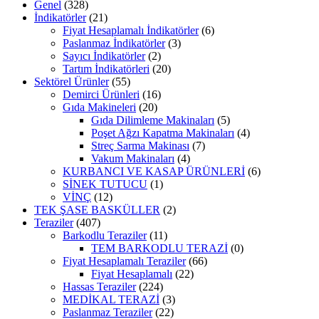
Genel
(328)
İndikatörler
(21)
Fiyat Hesaplamalı İndikatörler
(6)
Paslanmaz İndikatörler
(3)
Sayıcı İndikatörler
(2)
Tartım İndikatörleri
(20)
Sektörel Ürünler
(55)
Demirci Ürünleri
(16)
Gıda Makineleri
(20)
Gıda Dilimleme Makinaları
(5)
Poşet Ağzı Kapatma Makinaları
(4)
Streç Sarma Makinası
(7)
Vakum Makinaları
(4)
KURBANCI VE KASAP ÜRÜNLERİ
(6)
SİNEK TUTUCU
(1)
VİNÇ
(12)
TEK ŞASE BASKÜLLER
(2)
Teraziler
(407)
Barkodlu Teraziler
(11)
TEM BARKODLU TERAZİ
(0)
Fiyat Hesaplamalı Teraziler
(66)
Fiyat Hesaplamalı
(22)
Hassas Teraziler
(224)
MEDİKAL TERAZİ
(3)
Paslanmaz Teraziler
(22)