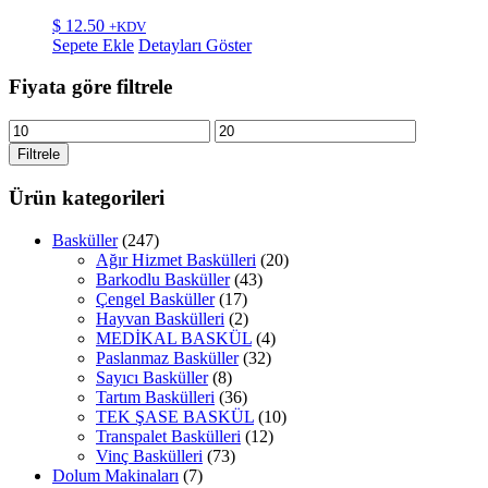
$
12.50
+KDV
Sepete Ekle
Detayları Göster
Fiyata göre filtrele
En
En
düşük
yüksek
Filtrele
fiyat
fiyat
Ürün kategorileri
Basküller
(247)
Ağır Hizmet Baskülleri
(20)
Barkodlu Basküller
(43)
Çengel Basküller
(17)
Hayvan Baskülleri
(2)
MEDİKAL BASKÜL
(4)
Paslanmaz Basküller
(32)
Sayıcı Basküller
(8)
Tartım Baskülleri
(36)
TEK ŞASE BASKÜL
(10)
Transpalet Baskülleri
(12)
Vinç Baskülleri
(73)
Dolum Makinaları
(7)