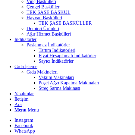
Vinç Baskülleri
Çengel Basküller
TEK ŞASE BASKÜL
Hayvan Baskülleri
TEK ŞASE BASKÜLLER
Demirci Ürünleri
Ağır Hizmet Baskülleri
İndikatörler
Paslanmaz İndikatörler
Tartım İndikatörleri
Fiyat Hesaplamalı İndikatörler
Sayıcı İndikatörler
Gıda İşleme
Gıda Makineleri
Vakum Makinaları
Poşet Ağzı Kapatma Makinaları
Streç Sarma Makinası
Yazılımlar
İletişim
Ara
Menu
Menu
Instagram
Facebook
WhatsApp