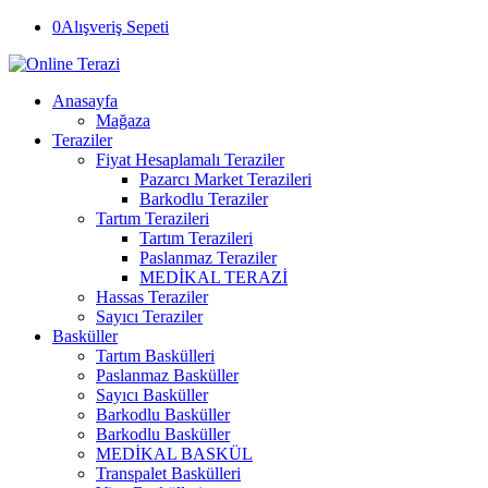
0
Alışveriş Sepeti
Anasayfa
Mağaza
Teraziler
Fiyat Hesaplamalı Teraziler
Pazarcı Market Terazileri
Barkodlu Teraziler
Tartım Terazileri
Tartım Terazileri
Paslanmaz Teraziler
MEDİKAL TERAZİ
Hassas Teraziler
Sayıcı Teraziler
Basküller
Tartım Baskülleri
Paslanmaz Basküller
Sayıcı Basküller
Barkodlu Basküller
Barkodlu Basküller
MEDİKAL BASKÜL
Transpalet Baskülleri