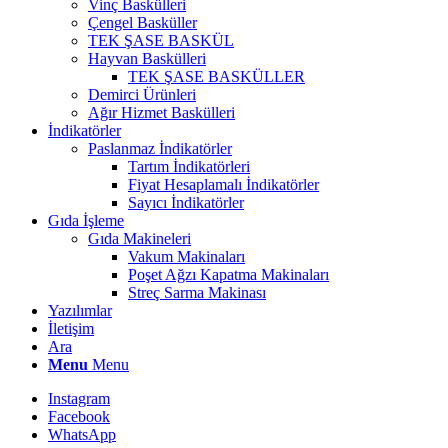
Vinç Baskülleri
Çengel Basküller
TEK ŞASE BASKÜL
Hayvan Baskülleri
TEK ŞASE BASKÜLLER
Demirci Ürünleri
Ağır Hizmet Baskülleri
İndikatörler
Paslanmaz İndikatörler
Tartım İndikatörleri
Fiyat Hesaplamalı İndikatörler
Sayıcı İndikatörler
Gıda İşleme
Gıda Makineleri
Vakum Makinaları
Poşet Ağzı Kapatma Makinaları
Streç Sarma Makinası
Yazılımlar
İletişim
Ara
Menu
Menu
Instagram
Facebook
WhatsApp