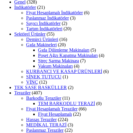
Genel
(328)
İndikatörler
(21)
Fiyat Hesaplamalı İndikatörler
(6)
Paslanmaz İndikatörler
(3)
Sayıcı İndikatörler
(2)
Tartım İndikatörleri
(20)
Sektörel Ürünler
(55)
Demirci Ürünleri
(16)
Gıda Makineleri
(20)
Gıda Dilimleme Makinaları
(5)
Poşet Ağzı Kapatma Makinaları
(4)
Streç Sarma Makinası
(7)
Vakum Makinaları
(4)
KURBANCI VE KASAP ÜRÜNLERİ
(6)
SİNEK TUTUCU
(1)
VİNÇ
(12)
TEK ŞASE BASKÜLLER
(2)
Teraziler
(407)
Barkodlu Teraziler
(11)
TEM BARKODLU TERAZİ
(0)
Fiyat Hesaplamalı Teraziler
(66)
Fiyat Hesaplamalı
(22)
Hassas Teraziler
(224)
MEDİKAL TERAZİ
(3)
Paslanmaz Teraziler
(22)