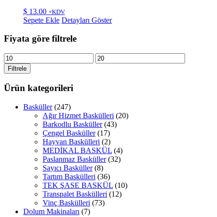
$
13.00
+KDV
Sepete Ekle
Detayları Göster
Fiyata göre filtrele
En
En
düşük
yüksek
Filtrele
fiyat
fiyat
Ürün kategorileri
Basküller
(247)
Ağır Hizmet Baskülleri
(20)
Barkodlu Basküller
(43)
Çengel Basküller
(17)
Hayvan Baskülleri
(2)
MEDİKAL BASKÜL
(4)
Paslanmaz Basküller
(32)
Sayıcı Basküller
(8)
Tartım Baskülleri
(36)
TEK ŞASE BASKÜL
(10)
Transpalet Baskülleri
(12)
Vinç Baskülleri
(73)
Dolum Makinaları
(7)