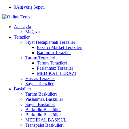
0
Alışveriş Sepeti
Anasayfa
Mağaza
Teraziler
Fiyat Hesaplamalı Teraziler
Pazarcı Market Terazileri
Barkodlu Teraziler
Tartım Terazileri
Tartım Terazileri
Paslanmaz Teraziler
MEDİKAL TERAZİ
Hassas Teraziler
Sayıcı Teraziler
Basküller
Tartım Baskülleri
Paslanmaz Basküller
Sayıcı Basküller
Barkodlu Basküller
Barkodlu Basküller
MEDİKAL BASKÜL
Transpalet Baskülleri