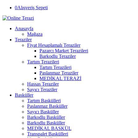
0
Alışveriş Sepeti
Anasayfa
Mağaza
Teraziler
Fiyat Hesaplamalı Teraziler
Pazarcı Market Terazileri
Barkodlu Teraziler
Tartım Terazileri
Tartım Terazileri
Paslanmaz Teraziler
MEDİKAL TERAZİ
Hassas Teraziler
Sayıcı Teraziler
Basküller
Tartım Baskülleri
Paslanmaz Basküller
Sayıcı Basküller
Barkodlu Basküller
Barkodlu Basküller
MEDİKAL BASKÜL
Transpalet Baskülleri