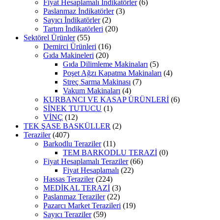
Fiyat Hesaplamalı İndikatörler
(6)
Paslanmaz İndikatörler
(3)
Sayıcı İndikatörler
(2)
Tartım İndikatörleri
(20)
Sektörel Ürünler
(55)
Demirci Ürünleri
(16)
Gıda Makineleri
(20)
Gıda Dilimleme Makinaları
(5)
Poşet Ağzı Kapatma Makinaları
(4)
Streç Sarma Makinası
(7)
Vakum Makinaları
(4)
KURBANCI VE KASAP ÜRÜNLERİ
(6)
SİNEK TUTUCU
(1)
VİNÇ
(12)
TEK ŞASE BASKÜLLER
(2)
Teraziler
(407)
Barkodlu Teraziler
(11)
TEM BARKODLU TERAZİ
(0)
Fiyat Hesaplamalı Teraziler
(66)
Fiyat Hesaplamalı
(22)
Hassas Teraziler
(224)
MEDİKAL TERAZİ
(3)
Paslanmaz Teraziler
(22)
Pazarcı Market Terazileri
(19)
Sayıcı Teraziler
(59)