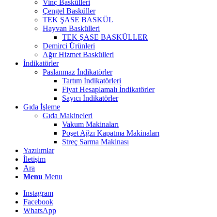
Vinç Baskülleri
Çengel Basküller
TEK ŞASE BASKÜL
Hayvan Baskülleri
TEK ŞASE BASKÜLLER
Demirci Ürünleri
Ağır Hizmet Baskülleri
İndikatörler
Paslanmaz İndikatörler
Tartım İndikatörleri
Fiyat Hesaplamalı İndikatörler
Sayıcı İndikatörler
Gıda İşleme
Gıda Makineleri
Vakum Makinaları
Poşet Ağzı Kapatma Makinaları
Streç Sarma Makinası
Yazılımlar
İletişim
Ara
Menu
Menu
Instagram
Facebook
WhatsApp