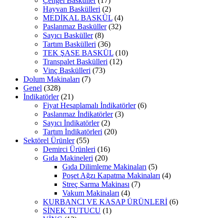
Çengel Basküller
(17)
Hayvan Baskülleri
(2)
MEDİKAL BASKÜL
(4)
Paslanmaz Basküller
(32)
Sayıcı Basküller
(8)
Tartım Baskülleri
(36)
TEK ŞASE BASKÜL
(10)
Transpalet Baskülleri
(12)
Vinç Baskülleri
(73)
Dolum Makinaları
(7)
Genel
(328)
İndikatörler
(21)
Fiyat Hesaplamalı İndikatörler
(6)
Paslanmaz İndikatörler
(3)
Sayıcı İndikatörler
(2)
Tartım İndikatörleri
(20)
Sektörel Ürünler
(55)
Demirci Ürünleri
(16)
Gıda Makineleri
(20)
Gıda Dilimleme Makinaları
(5)
Poşet Ağzı Kapatma Makinaları
(4)
Streç Sarma Makinası
(7)
Vakum Makinaları
(4)
KURBANCI VE KASAP ÜRÜNLERİ
(6)
SİNEK TUTUCU
(1)