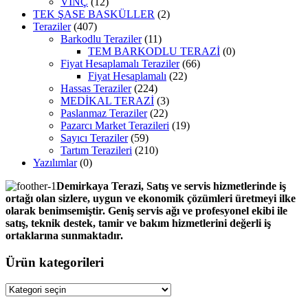
VİNÇ
(12)
TEK ŞASE BASKÜLLER
(2)
Teraziler
(407)
Barkodlu Teraziler
(11)
TEM BARKODLU TERAZİ
(0)
Fiyat Hesaplamalı Teraziler
(66)
Fiyat Hesaplamalı
(22)
Hassas Teraziler
(224)
MEDİKAL TERAZİ
(3)
Paslanmaz Teraziler
(22)
Pazarcı Market Terazileri
(19)
Sayıcı Teraziler
(59)
Tartım Terazileri
(210)
Yazılımlar
(0)
Demirkaya Terazi, Satış ve servis hizmetlerinde iş
ortağı olan sizlere, uygun ve ekonomik çözümleri üretmeyi ilke
olarak benimsemiştir. Geniş servis ağı ve profesyonel ekibi ile
satış, teknik destek, tamir ve bakım hizmetlerini değerli iş
ortaklarına sunmaktadır.
Ürün kategorileri