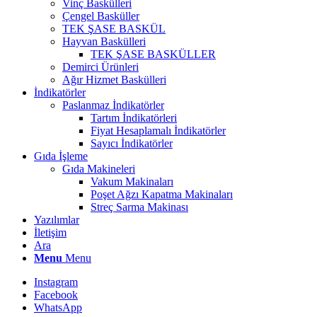
Vinç Baskülleri
Çengel Basküller
TEK ŞASE BASKÜL
Hayvan Baskülleri
TEK ŞASE BASKÜLLER
Demirci Ürünleri
Ağır Hizmet Baskülleri
İndikatörler
Paslanmaz İndikatörler
Tartım İndikatörleri
Fiyat Hesaplamalı İndikatörler
Sayıcı İndikatörler
Gıda İşleme
Gıda Makineleri
Vakum Makinaları
Poşet Ağzı Kapatma Makinaları
Streç Sarma Makinası
Yazılımlar
İletişim
Ara
Menu
Menu
Instagram
Facebook
WhatsApp