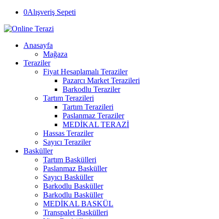
0
Alışveriş Sepeti
Anasayfa
Mağaza
Teraziler
Fiyat Hesaplamalı Teraziler
Pazarcı Market Terazileri
Barkodlu Teraziler
Tartım Terazileri
Tartım Terazileri
Paslanmaz Teraziler
MEDİKAL TERAZİ
Hassas Teraziler
Sayıcı Teraziler
Basküller
Tartım Baskülleri
Paslanmaz Basküller
Sayıcı Basküller
Barkodlu Basküller
Barkodlu Basküller
MEDİKAL BASKÜL
Transpalet Baskülleri