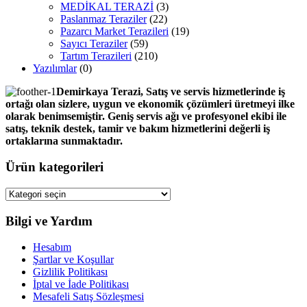
MEDİKAL TERAZİ
(3)
Paslanmaz Teraziler
(22)
Pazarcı Market Terazileri
(19)
Sayıcı Teraziler
(59)
Tartım Terazileri
(210)
Yazılımlar
(0)
Demirkaya Terazi, Satış ve servis hizmetlerinde iş
ortağı olan sizlere, uygun ve ekonomik çözümleri üretmeyi ilke
olarak benimsemiştir. Geniş servis ağı ve profesyonel ekibi ile
satış, teknik destek, tamir ve bakım hizmetlerini değerli iş
ortaklarına sunmaktadır.
Ürün kategorileri
Bilgi ve Yardım
Hesabım
Şartlar ve Koşullar
Gizlilik Politikası
İptal ve İade Politikası
Mesafeli Satış Sözleşmesi