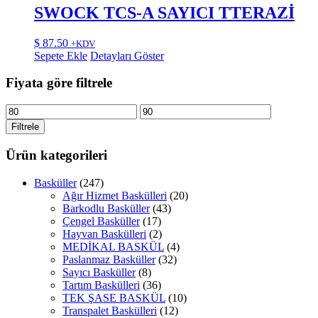
SWOCK TCS-A SAYICI TTERAZİ
$
87.50
+KDV
Sepete Ekle
Detayları Göster
Fiyata göre filtrele
En
En
düşük
yüksek
Filtrele
fiyat
fiyat
Ürün kategorileri
Basküller
(247)
Ağır Hizmet Baskülleri
(20)
Barkodlu Basküller
(43)
Çengel Basküller
(17)
Hayvan Baskülleri
(2)
MEDİKAL BASKÜL
(4)
Paslanmaz Basküller
(32)
Sayıcı Basküller
(8)
Tartım Baskülleri
(36)
TEK ŞASE BASKÜL
(10)
Transpalet Baskülleri
(12)