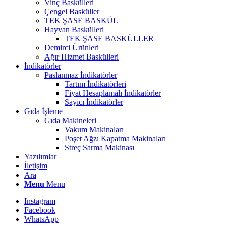
Vinç Baskülleri
Çengel Basküller
TEK ŞASE BASKÜL
Hayvan Baskülleri
TEK ŞASE BASKÜLLER
Demirci Ürünleri
Ağır Hizmet Baskülleri
İndikatörler
Paslanmaz İndikatörler
Tartım İndikatörleri
Fiyat Hesaplamalı İndikatörler
Sayıcı İndikatörler
Gıda İşleme
Gıda Makineleri
Vakum Makinaları
Poşet Ağzı Kapatma Makinaları
Streç Sarma Makinası
Yazılımlar
İletişim
Ara
Menu
Menu
Instagram
Facebook
WhatsApp