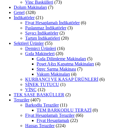
Vinç Baskülleri
(73)
Dolum Makinaları
(7)
Genel
(328)
İndikatörler
(21)
Fiyat Hesaplamalı İndikatörler
(6)
Paslanmaz İndikatörler
(3)
Sayıcı İndikatörler
(2)
Tartım İndikatörleri
(20)
Sektörel Ürünler
(55)
Demirci Ürünleri
(16)
Gıda Makineleri
(20)
Gıda Dilimleme Makinaları
(5)
Poşet Ağzı Kapatma Makinaları
(4)
Streç Sarma Makinası
(7)
Vakum Makinaları
(4)
KURBANCI VE KASAP ÜRÜNLERİ
(6)
SİNEK TUTUCU
(1)
VİNÇ
(12)
TEK ŞASE BASKÜLLER
(2)
Teraziler
(407)
Barkodlu Teraziler
(11)
TEM BARKODLU TERAZİ
(0)
Fiyat Hesaplamalı Teraziler
(66)
Fiyat Hesaplamalı
(22)
Hassas Teraziler
(224)