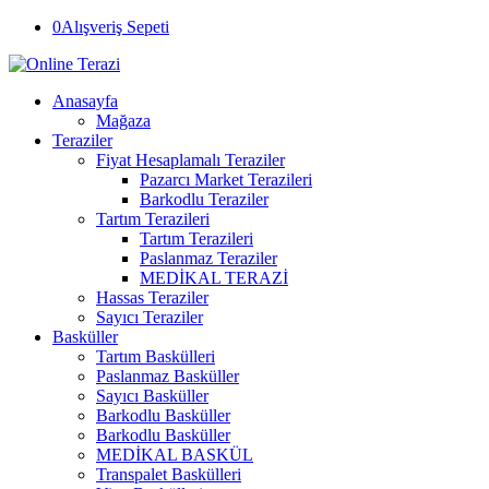
0
Alışveriş Sepeti
Anasayfa
Mağaza
Teraziler
Fiyat Hesaplamalı Teraziler
Pazarcı Market Terazileri
Barkodlu Teraziler
Tartım Terazileri
Tartım Terazileri
Paslanmaz Teraziler
MEDİKAL TERAZİ
Hassas Teraziler
Sayıcı Teraziler
Basküller
Tartım Baskülleri
Paslanmaz Basküller
Sayıcı Basküller
Barkodlu Basküller
Barkodlu Basküller
MEDİKAL BASKÜL
Transpalet Baskülleri