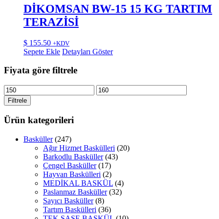
DİKOMSAN BW-15 15 KG TARTIM
TERAZİSİ
$
155.50
+KDV
Sepete Ekle
Detayları Göster
Fiyata göre filtrele
En
En
düşük
yüksek
Filtrele
fiyat
fiyat
Ürün kategorileri
Basküller
(247)
Ağır Hizmet Baskülleri
(20)
Barkodlu Basküller
(43)
Çengel Basküller
(17)
Hayvan Baskülleri
(2)
MEDİKAL BASKÜL
(4)
Paslanmaz Basküller
(32)
Sayıcı Basküller
(8)
Tartım Baskülleri
(36)
TEK ŞASE BASKÜL
(10)