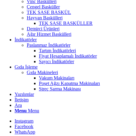
Vinç Baskülleri
Çengel Basküller
TEK ŞASE BASKÜL
Hayvan Baskülleri
TEK ŞASE BASKÜLLER
Demirci Ürünleri
Ağır Hizmet Baskülleri
İndikatörler
Paslanmaz İndikatörler
Tartım İndikatörleri
Fiyat Hesaplamalı İndikatörler
Sayıcı İndikatörler
Gıda İşleme
Gıda Makineleri
Vakum Makinaları
Poşet Ağzı Kapatma Makinaları
Streç Sarma Makinası
Yazılımlar
İletişim
Ara
Menu
Menu
Instagram
Facebook
WhatsApp