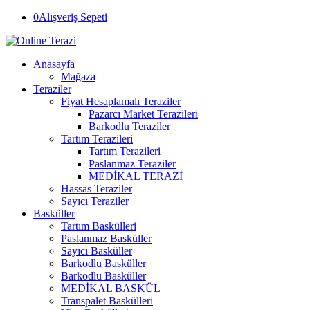
0
Alışveriş Sepeti
Anasayfa
Mağaza
Teraziler
Fiyat Hesaplamalı Teraziler
Pazarcı Market Terazileri
Barkodlu Teraziler
Tartım Terazileri
Tartım Terazileri
Paslanmaz Teraziler
MEDİKAL TERAZİ
Hassas Teraziler
Sayıcı Teraziler
Basküller
Tartım Baskülleri
Paslanmaz Basküller
Sayıcı Basküller
Barkodlu Basküller
Barkodlu Basküller
MEDİKAL BASKÜL
Transpalet Baskülleri