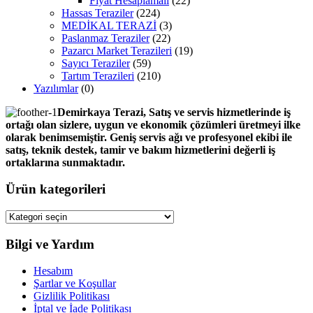
Fiyat Hesaplamalı
(22)
Hassas Teraziler
(224)
MEDİKAL TERAZİ
(3)
Paslanmaz Teraziler
(22)
Pazarcı Market Terazileri
(19)
Sayıcı Teraziler
(59)
Tartım Terazileri
(210)
Yazılımlar
(0)
Demirkaya Terazi, Satış ve servis hizmetlerinde iş
ortağı olan sizlere, uygun ve ekonomik çözümleri üretmeyi ilke
olarak benimsemiştir. Geniş servis ağı ve profesyonel ekibi ile
satış, teknik destek, tamir ve bakım hizmetlerini değerli iş
ortaklarına sunmaktadır.
Ürün kategorileri
Bilgi ve Yardım
Hesabım
Şartlar ve Koşullar
Gizlilik Politikası
İptal ve İade Politikası