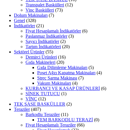
Transpalet Baskülleri
(12)
Vinç Baskülleri
(73)
Dolum Makinaları
(7)
Genel
(328)
İndikatörler
(21)
Fiyat Hesaplamalı İndikatörler
(6)
Paslanmaz İndikatörler
(3)
Sayıcı İndikatörler
(2)
Tartım İndikatörleri
(20)
Sektörel Ürünler
(55)
Demirci Ürünleri
(16)
Gıda Makineleri
(20)
Gıda Dilimleme Makinaları
(5)
Poşet Ağzı Kapatma Makinaları
(4)
Streç Sarma Makinası
(7)
Vakum Makinaları
(4)
KURBANCI VE KASAP ÜRÜNLERİ
(6)
SİNEK TUTUCU
(1)
VİNÇ
(12)
TEK ŞASE BASKÜLLER
(2)
Teraziler
(407)
Barkodlu Teraziler
(11)
TEM BARKODLU TERAZİ
(0)
Fiyat Hesaplamalı Teraziler
(66)