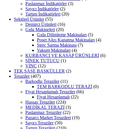
Paslanmaz İndikatörler
(3)
Sayıcı İndikatörler
(2)
Tartım İndikatörleri
(20)
Sektörel Ürünler
(55)
Demirci Ürünleri
(16)
Gıda Makineleri
(20)
Gıda Dilimleme Makinaları
(5)
Poşet Ağzı Kapatma Makinaları
(4)
Streç Sarma Makinası
(7)
Vakum Makinaları
(4)
KURBANCI VE KASAP ÜRÜNLERİ
(6)
SİNEK TUTUCU
(1)
VİNÇ
(12)
TEK ŞASE BASKÜLLER
(2)
Teraziler
(407)
Barkodlu Teraziler
(11)
TEM BARKODLU TERAZİ
(0)
Fiyat Hesaplamalı Teraziler
(66)
Fiyat Hesaplamalı
(22)
Hassas Teraziler
(224)
MEDİKAL TERAZİ
(3)
Paslanmaz Teraziler
(22)
Pazarcı Market Terazileri
(19)
Sayıcı Teraziler
(59)
Tartım Terazileri
(210)