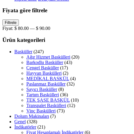
Fiyata göre filtrele
En
En
Filtrele
düşük
yüksek
Fiyat:
$ 80.00
—
$ 90.00
fiyat
fiyat
Ürün kategorileri
Basküller
(247)
Ağır Hizmet Baskülleri
(20)
Barkodlu Basküller
(43)
Çengel Basküller
(17)
Hayvan Baskülleri
(2)
MEDİKAL BASKÜL
(4)
Paslanmaz Basküller
(32)
Sayıcı Basküller
(8)
Tartım Baskülleri
(36)
TEK ŞASE BASKÜL
(10)
Transpalet Baskülleri
(12)
Vinç Baskülleri
(73)
Dolum Makinaları
(7)
Genel
(328)
İndikatörler
(21)
Fiyat Hesaplamalı İndikatörler
(6)