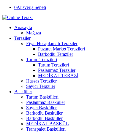
0
Alışveriş Sepeti
Anasayfa
Mağaza
Teraziler
Fiyat Hesaplamalı Teraziler
Pazarcı Market Terazileri
Barkodlu Teraziler
Tartım Terazileri
Tartım Terazileri
Paslanmaz Teraziler
MEDİKAL TERAZİ
Hassas Teraziler
Sayıcı Teraziler
Basküller
Tartım Baskülleri
Paslanmaz Basküller
Sayıcı Basküller
Barkodlu Basküller
Barkodlu Basküller
MEDİKAL BASKÜL
Transpalet Baskülleri