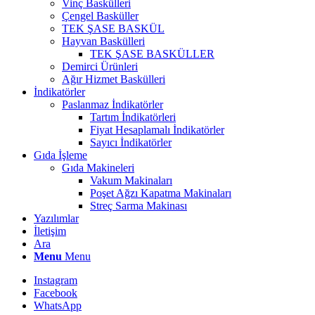
Vinç Baskülleri
Çengel Basküller
TEK ŞASE BASKÜL
Hayvan Baskülleri
TEK ŞASE BASKÜLLER
Demirci Ürünleri
Ağır Hizmet Baskülleri
İndikatörler
Paslanmaz İndikatörler
Tartım İndikatörleri
Fiyat Hesaplamalı İndikatörler
Sayıcı İndikatörler
Gıda İşleme
Gıda Makineleri
Vakum Makinaları
Poşet Ağzı Kapatma Makinaları
Streç Sarma Makinası
Yazılımlar
İletişim
Ara
Menu
Menu
Instagram
Facebook
WhatsApp