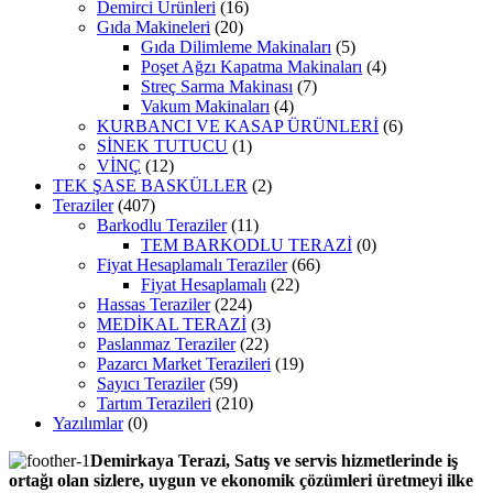
Demirci Ürünleri
(16)
Gıda Makineleri
(20)
Gıda Dilimleme Makinaları
(5)
Poşet Ağzı Kapatma Makinaları
(4)
Streç Sarma Makinası
(7)
Vakum Makinaları
(4)
KURBANCI VE KASAP ÜRÜNLERİ
(6)
SİNEK TUTUCU
(1)
VİNÇ
(12)
TEK ŞASE BASKÜLLER
(2)
Teraziler
(407)
Barkodlu Teraziler
(11)
TEM BARKODLU TERAZİ
(0)
Fiyat Hesaplamalı Teraziler
(66)
Fiyat Hesaplamalı
(22)
Hassas Teraziler
(224)
MEDİKAL TERAZİ
(3)
Paslanmaz Teraziler
(22)
Pazarcı Market Terazileri
(19)
Sayıcı Teraziler
(59)
Tartım Terazileri
(210)
Yazılımlar
(0)
Demirkaya Terazi, Satış ve servis hizmetlerinde iş
ortağı olan sizlere, uygun ve ekonomik çözümleri üretmeyi ilke