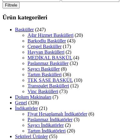
düşük
yüksek
Filtrele
fiyat
fiyat
Ürün kategorileri
Basküller
(247)
Ağır Hizmet Baskülleri
(20)
Barkodlu Basküller
(43)
Çengel Basküller
(17)
Hayvan Baskülleri
(2)
MEDİKAL BASKÜL
(4)
Paslanmaz Basküller
(32)
Sayıcı Basküller
(8)
Tartım Baskülleri
(36)
TEK ŞASE BASKÜL
(10)
Transpalet Baskülleri
(12)
Vinç Baskülleri
(73)
Dolum Makinaları
(7)
Genel
(328)
İndikatörler
(21)
Fiyat Hesaplamalı İndikatörler
(6)
Paslanmaz İndikatörler
(3)
Sayıcı İndikatörler
(2)
Tartım İndikatörleri
(20)
Sektörel Ürünler
(55)