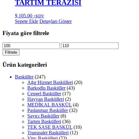
TARTIM TERAZİSİ
$
105.00
+KDV
Sepete Ekle
Detayları Göster
Fiyata göre filtrele
En
En
düşük
yüksek
Filtrele
fiyat
fiyat
Ürün kategorileri
Basküller
(247)
Ağır Hizmet Baskülleri
(20)
Barkodlu Basküller
(43)
Çengel Basküller
(17)
Hayvan Baskülleri
(2)
MEDİKAL BASKÜL
(4)
Paslanmaz Basküller
(32)
Sayıcı Basküller
(8)
Tartım Baskülleri
(36)
TEK ŞASE BASKÜL
(10)
Transpalet Baskülleri
(12)
Vinç Baskülleri
(73)