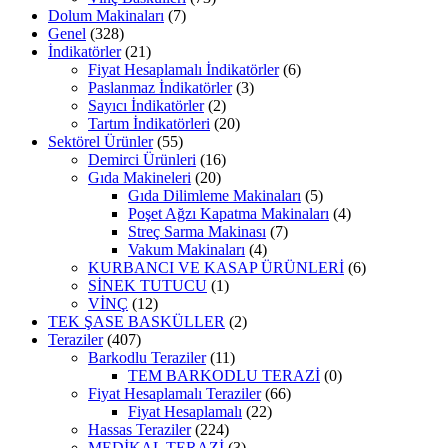
Dolum Makinaları
(7)
Genel
(328)
İndikatörler
(21)
Fiyat Hesaplamalı İndikatörler
(6)
Paslanmaz İndikatörler
(3)
Sayıcı İndikatörler
(2)
Tartım İndikatörleri
(20)
Sektörel Ürünler
(55)
Demirci Ürünleri
(16)
Gıda Makineleri
(20)
Gıda Dilimleme Makinaları
(5)
Poşet Ağzı Kapatma Makinaları
(4)
Streç Sarma Makinası
(7)
Vakum Makinaları
(4)
KURBANCI VE KASAP ÜRÜNLERİ
(6)
SİNEK TUTUCU
(1)
VİNÇ
(12)
TEK ŞASE BASKÜLLER
(2)
Teraziler
(407)
Barkodlu Teraziler
(11)
TEM BARKODLU TERAZİ
(0)
Fiyat Hesaplamalı Teraziler
(66)
Fiyat Hesaplamalı
(22)
Hassas Teraziler
(224)
MEDİKAL TERAZİ
(3)