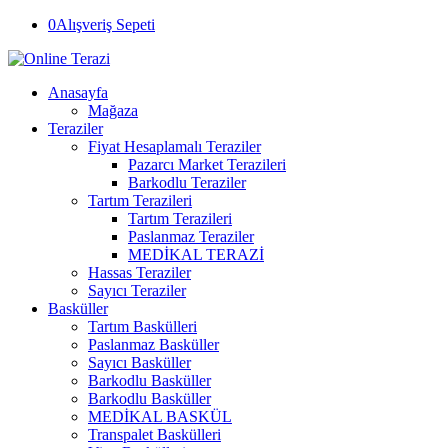
0
Alışveriş Sepeti
Anasayfa
Mağaza
Teraziler
Fiyat Hesaplamalı Teraziler
Pazarcı Market Terazileri
Barkodlu Teraziler
Tartım Terazileri
Tartım Terazileri
Paslanmaz Teraziler
MEDİKAL TERAZİ
Hassas Teraziler
Sayıcı Teraziler
Basküller
Tartım Baskülleri
Paslanmaz Basküller
Sayıcı Basküller
Barkodlu Basküller
Barkodlu Basküller
MEDİKAL BASKÜL
Transpalet Baskülleri