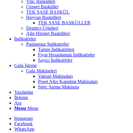
Vinç Baskülleri
Çengel Basküller
TEK ŞASE BASKÜL
Hayvan Baskülleri
TEK ŞASE BASKÜLLER
Demirci Ürünleri
Ağır Hizmet Baskülleri
İndikatörler
Paslanmaz İndikatörler
Tartım İndikatörleri
Fiyat Hesaplamalı İndikatörler
Sayıcı İndikatörler
Gıda İşleme
Gıda Makineleri
Vakum Makinaları
Poşet Ağzı Kapatma Makinaları
Streç Sarma Makinası
Yazılımlar
İletişim
Ara
Menu
Menu
Instagram
Facebook
WhatsApp