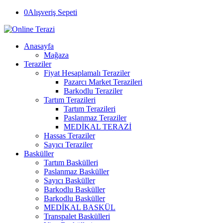
0
Alışveriş Sepeti
Anasayfa
Mağaza
Teraziler
Fiyat Hesaplamalı Teraziler
Pazarcı Market Terazileri
Barkodlu Teraziler
Tartım Terazileri
Tartım Terazileri
Paslanmaz Teraziler
MEDİKAL TERAZİ
Hassas Teraziler
Sayıcı Teraziler
Basküller
Tartım Baskülleri
Paslanmaz Basküller
Sayıcı Basküller
Barkodlu Basküller
Barkodlu Basküller
MEDİKAL BASKÜL
Transpalet Baskülleri