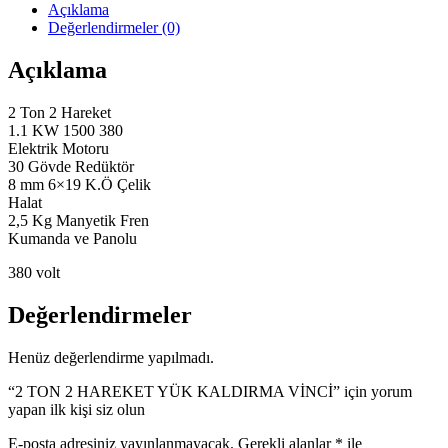
YÜK
Açıklama
KALDIRMA
Değerlendirmeler (0)
VİNCİ
adet
Açıklama
2 Ton 2 Hareket
1.1 KW 1500 380
Elektrik Motoru
30 Gövde Redüktör
8 mm 6×19 K.Ö Çelik
Halat
2,5 Kg Manyetik Fren
Kumanda ve Panolu
380 volt
Değerlendirmeler
Henüz değerlendirme yapılmadı.
“2 TON 2 HAREKET YÜK KALDIRMA VİNCİ” için yorum
yapan ilk kişi siz olun
E-posta adresiniz yayınlanmayacak.
Gerekli alanlar
*
ile