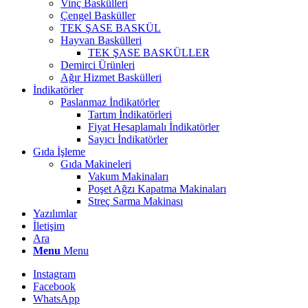
Vinç Baskülleri
Çengel Basküller
TEK ŞASE BASKÜL
Hayvan Baskülleri
TEK ŞASE BASKÜLLER
Demirci Ürünleri
Ağır Hizmet Baskülleri
İndikatörler
Paslanmaz İndikatörler
Tartım İndikatörleri
Fiyat Hesaplamalı İndikatörler
Sayıcı İndikatörler
Gıda İşleme
Gıda Makineleri
Vakum Makinaları
Poşet Ağzı Kapatma Makinaları
Streç Sarma Makinası
Yazılımlar
İletişim
Ara
Menu
Menu
Instagram
Facebook
WhatsApp