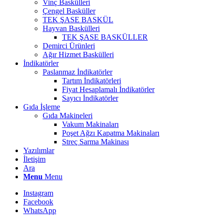
Vinç Baskülleri
Çengel Basküller
TEK ŞASE BASKÜL
Hayvan Baskülleri
TEK ŞASE BASKÜLLER
Demirci Ürünleri
Ağır Hizmet Baskülleri
İndikatörler
Paslanmaz İndikatörler
Tartım İndikatörleri
Fiyat Hesaplamalı İndikatörler
Sayıcı İndikatörler
Gıda İşleme
Gıda Makineleri
Vakum Makinaları
Poşet Ağzı Kapatma Makinaları
Streç Sarma Makinası
Yazılımlar
İletişim
Ara
Menu
Menu
Instagram
Facebook
WhatsApp