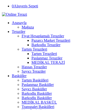
0
Alışveriş Sepeti
Anasayfa
Mağaza
Teraziler
Fiyat Hesaplamalı Teraziler
Pazarcı Market Terazileri
Barkodlu Teraziler
Tartım Terazileri
Tartım Terazileri
Paslanmaz Teraziler
MEDİKAL TERAZİ
Hassas Teraziler
Sayıcı Teraziler
Basküller
Tartım Baskülleri
Paslanmaz Basküller
Sayıcı Basküller
Barkodlu Basküller
Barkodlu Basküller
MEDİKAL BASKÜL
Transpalet Baskülleri