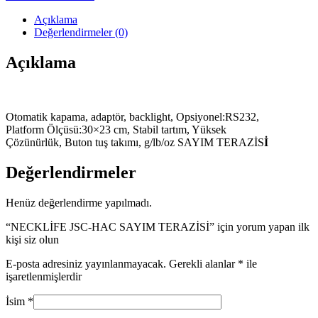
Açıklama
Değerlendirmeler (0)
Açıklama
Otomatik kapama, adaptör, backlight, Opsiyonel:RS232,
Platform Ölçüsü:30×23 cm, Stabil tartım, Yüksek
Çözünürlük, Buton tuş takımı, g/lb/oz SAYIM TERAZİS
İ
Değerlendirmeler
Henüz değerlendirme yapılmadı.
“NECKLİFE JSC-HAC SAYIM TERAZİSİ” için yorum yapan ilk
kişi siz olun
E-posta adresiniz yayınlanmayacak.
Gerekli alanlar
*
ile
işaretlenmişlerdir
İsim
*