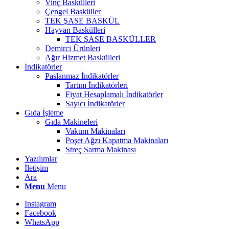
Vinç Baskülleri
Çengel Basküller
TEK ŞASE BASKÜL
Hayvan Baskülleri
TEK ŞASE BASKÜLLER
Demirci Ürünleri
Ağır Hizmet Baskülleri
İndikatörler
Paslanmaz İndikatörler
Tartım İndikatörleri
Fiyat Hesaplamalı İndikatörler
Sayıcı İndikatörler
Gıda İşleme
Gıda Makineleri
Vakum Makinaları
Poşet Ağzı Kapatma Makinaları
Streç Sarma Makinası
Yazılımlar
İletişim
Ara
Menu
Menu
Instagram
Facebook
WhatsApp