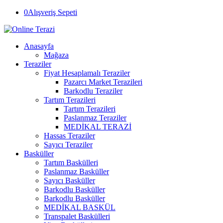
0
Alışveriş Sepeti
Anasayfa
Mağaza
Teraziler
Fiyat Hesaplamalı Teraziler
Pazarcı Market Terazileri
Barkodlu Teraziler
Tartım Terazileri
Tartım Terazileri
Paslanmaz Teraziler
MEDİKAL TERAZİ
Hassas Teraziler
Sayıcı Teraziler
Basküller
Tartım Baskülleri
Paslanmaz Basküller
Sayıcı Basküller
Barkodlu Basküller
Barkodlu Basküller
MEDİKAL BASKÜL
Transpalet Baskülleri