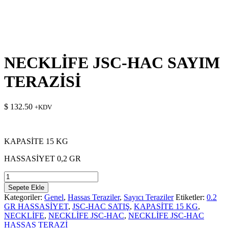
NECKLİFE JSC-HAC SAYIM
TERAZİSİ
$
132.50
+KDV
KAPASİTE 15 KG
HASSASİYET 0,2 GR
NECKLİFE
JSC-
Sepete Ekle
HAC
Kategoriler:
Genel
,
Hassas Teraziler
,
Sayıcı Teraziler
Etiketler:
0.2
SAYIM
GR HASSASİYET
,
JSC-HAC SATIŞ
,
KAPASİTE 15 KG
,
TERAZİSİ
NECKLİFE
,
NECKLİFE JSC-HAC
,
NECKLİFE JSC-HAC
adet
HASSAS TERAZİ