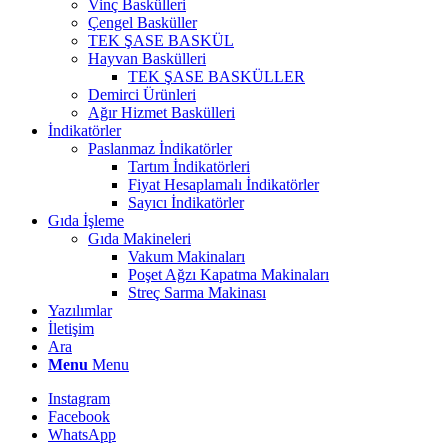
Vinç Baskülleri
Çengel Basküller
TEK ŞASE BASKÜL
Hayvan Baskülleri
TEK ŞASE BASKÜLLER
Demirci Ürünleri
Ağır Hizmet Baskülleri
İndikatörler
Paslanmaz İndikatörler
Tartım İndikatörleri
Fiyat Hesaplamalı İndikatörler
Sayıcı İndikatörler
Gıda İşleme
Gıda Makineleri
Vakum Makinaları
Poşet Ağzı Kapatma Makinaları
Streç Sarma Makinası
Yazılımlar
İletişim
Ara
Menu
Menu
Instagram
Facebook
WhatsApp