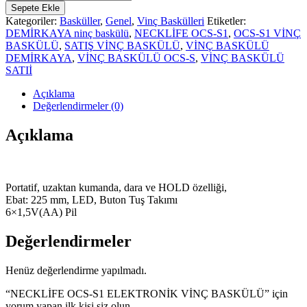
OCS-
Sepete Ekle
S1
Kategoriler:
Basküller
,
Genel
,
Vinç Baskülleri
Etiketler:
ELEKTRONİK
DEMİRKAYA ninç baskülü
,
NECKLİFE OCS-S1
,
OCS-S1 VİNÇ
VİNÇ
BASKÜLÜ
,
SATIŞ VİNÇ BASKÜLÜ
,
VİNÇ BASKÜLÜ
BASKÜLÜ
DEMİRKAYA
,
VİNÇ BASKÜLÜ OCS-S
,
VİNÇ BASKÜLÜ
adet
SATIİ
Açıklama
Değerlendirmeler (0)
Açıklama
Portatif, uzaktan kumanda, dara ve HOLD özelliği,
Ebat: 225 mm, LED, Buton Tuş Takımı
6×1,5V(AA) Pil
Değerlendirmeler
Henüz değerlendirme yapılmadı.
“NECKLİFE OCS-S1 ELEKTRONİK VİNÇ BASKÜLÜ” için
yorum yapan ilk kişi siz olun