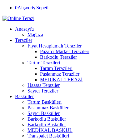
0
Alışveriş Sepeti
Anasayfa
Mağaza
Teraziler
Fiyat Hesaplamalı Teraziler
Pazarcı Market Terazileri
Barkodlu Teraziler
Tartım Terazileri
Tartım Terazileri
Paslanmaz Teraziler
MEDİKAL TERAZİ
Hassas Teraziler
Sayıcı Teraziler
Basküller
Tartım Baskülleri
Paslanmaz Basküller
Sayıcı Basküller
Barkodlu Basküller
Barkodlu Basküller
MEDİKAL BASKÜL
Transpalet Baskülleri