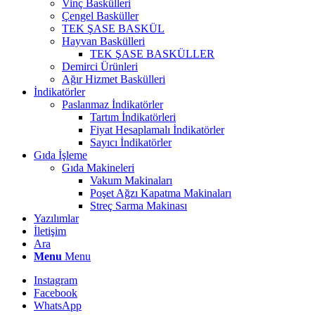
Vinç Baskülleri
Çengel Basküller
TEK ŞASE BASKÜL
Hayvan Baskülleri
TEK ŞASE BASKÜLLER
Demirci Ürünleri
Ağır Hizmet Baskülleri
İndikatörler
Paslanmaz İndikatörler
Tartım İndikatörleri
Fiyat Hesaplamalı İndikatörler
Sayıcı İndikatörler
Gıda İşleme
Gıda Makineleri
Vakum Makinaları
Poşet Ağzı Kapatma Makinaları
Streç Sarma Makinası
Yazılımlar
İletişim
Ara
Menu
Menu
Instagram
Facebook
WhatsApp