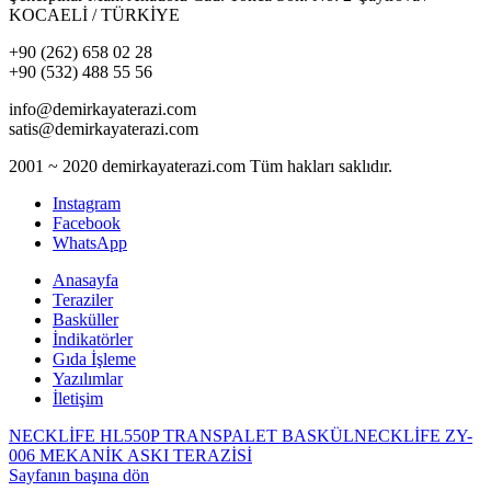
KOCAELİ / TÜRKİYE
+90 (262) 658 02 28
+90 (532) 488 55 56
info@demirkayaterazi.com
satis@demirkayaterazi.com
2001 ~ 2020 demirkayaterazi.com Tüm hakları saklıdır.
Instagram
Facebook
WhatsApp
Anasayfa
Teraziler
Basküller
İndikatörler
Gıda İşleme
Yazılımlar
İletişim
NECKLİFE HL550P TRANSPALET BASKÜL
NECKLİFE ZY-
006 MEKANİK ASKI TERAZİSİ
Sayfanın başına dön