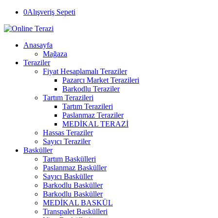
0
Alışveriş Sepeti
Anasayfa
Mağaza
Teraziler
Fiyat Hesaplamalı Teraziler
Pazarcı Market Terazileri
Barkodlu Teraziler
Tartım Terazileri
Tartım Terazileri
Paslanmaz Teraziler
MEDİKAL TERAZİ
Hassas Teraziler
Sayıcı Teraziler
Basküller
Tartım Baskülleri
Paslanmaz Basküller
Sayıcı Basküller
Barkodlu Basküller
Barkodlu Basküller
MEDİKAL BASKÜL
Transpalet Baskülleri