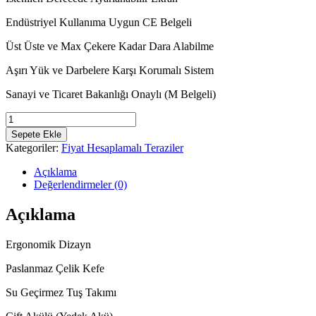
Endüstriyel Kullanıma Uygun CE Belgeli
Üst Üste ve Max Çekere Kadar Dara Alabilme
Aşırı Yük ve Darbelere Karşı Korumalı Sistem
Sanayi ve Ticaret Bakanlığı Onaylı (M Belgeli)
TEM
EGE
Sepete Ekle
Çukur
Kategoriler:
Fiyat Hesaplamalı Teraziler
Kefeli
Pazarcı
Açıklama
30KG
Değerlendirmeler (0)
5/10G
adet
Açıklama
Ergonomik Dizayn
Paslanmaz Çelik Kefe
Su Geçirmez Tuş Takımı