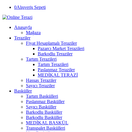
0
Alışveriş Sepeti
Anasayfa
Mağaza
Teraziler
Fiyat Hesaplamalı Teraziler
Pazarcı Market Terazileri
Barkodlu Teraziler
Tartım Terazileri
Tartım Terazileri
Paslanmaz Teraziler
MEDİKAL TERAZİ
Hassas Teraziler
Sayıcı Teraziler
Basküller
Tartım Baskülleri
Paslanmaz Basküller
Sayıcı Basküller
Barkodlu Basküller
Barkodlu Basküller
MEDİKAL BASKÜL
Transpalet Baskülleri