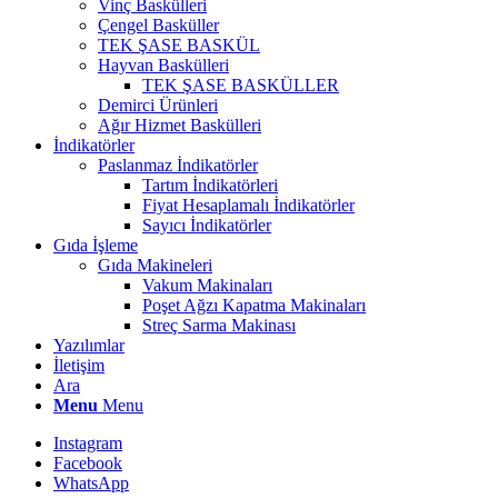
Vinç Baskülleri
Çengel Basküller
TEK ŞASE BASKÜL
Hayvan Baskülleri
TEK ŞASE BASKÜLLER
Demirci Ürünleri
Ağır Hizmet Baskülleri
İndikatörler
Paslanmaz İndikatörler
Tartım İndikatörleri
Fiyat Hesaplamalı İndikatörler
Sayıcı İndikatörler
Gıda İşleme
Gıda Makineleri
Vakum Makinaları
Poşet Ağzı Kapatma Makinaları
Streç Sarma Makinası
Yazılımlar
İletişim
Ara
Menu
Menu
Instagram
Facebook
WhatsApp