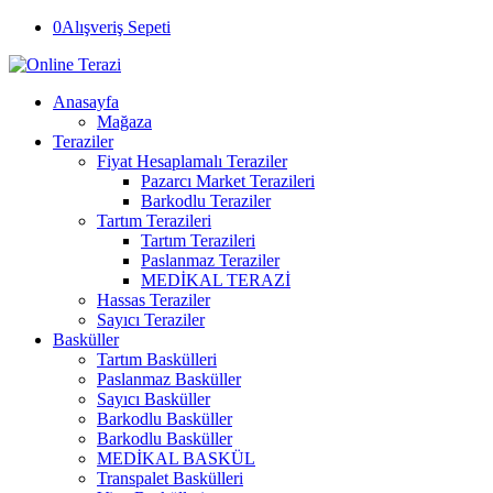
0
Alışveriş Sepeti
Anasayfa
Mağaza
Teraziler
Fiyat Hesaplamalı Teraziler
Pazarcı Market Terazileri
Barkodlu Teraziler
Tartım Terazileri
Tartım Terazileri
Paslanmaz Teraziler
MEDİKAL TERAZİ
Hassas Teraziler
Sayıcı Teraziler
Basküller
Tartım Baskülleri
Paslanmaz Basküller
Sayıcı Basküller
Barkodlu Basküller
Barkodlu Basküller
MEDİKAL BASKÜL
Transpalet Baskülleri