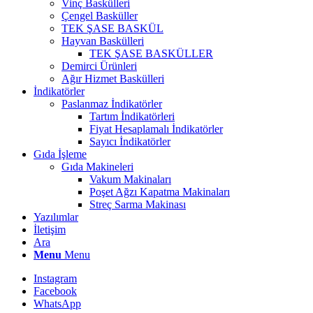
Vinç Baskülleri
Çengel Basküller
TEK ŞASE BASKÜL
Hayvan Baskülleri
TEK ŞASE BASKÜLLER
Demirci Ürünleri
Ağır Hizmet Baskülleri
İndikatörler
Paslanmaz İndikatörler
Tartım İndikatörleri
Fiyat Hesaplamalı İndikatörler
Sayıcı İndikatörler
Gıda İşleme
Gıda Makineleri
Vakum Makinaları
Poşet Ağzı Kapatma Makinaları
Streç Sarma Makinası
Yazılımlar
İletişim
Ara
Menu
Menu
Instagram
Facebook
WhatsApp