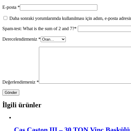
E-posta
*
Daha sonraki yorumlarımda kullanılması için adım, e-posta adresim
Spam-test: What is the sum of 2 and 7?*
Derecelendirmeniz
*
Değerlendirmeniz
*
İlgili ürünler
Cas Caston III – 30 TON Vinç Baskülü