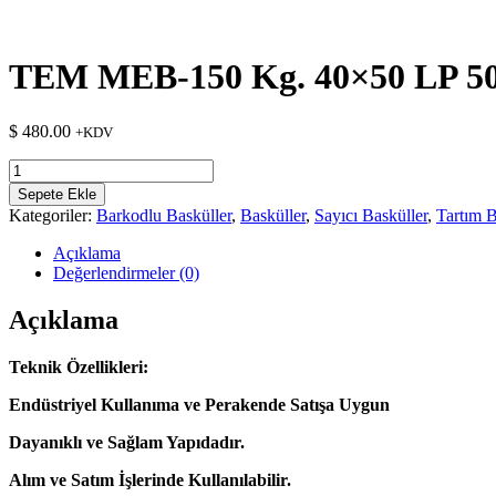
TEM MEB-150 Kg. 40×50 LP 50 
$
480.00
+KDV
TEM
MEB-
Sepete Ekle
150
Kategoriler:
Barkodlu Basküller
,
Basküller
,
Sayıcı Basküller
,
Tartım B
Kg.
40x50
Açıklama
LP
Değerlendirmeler (0)
50
Yazıcılı
Açıklama
Baskül
adet
Teknik Özellikleri:
Endüstriyel Kullanıma ve Perakende Satışa Uygun
Dayanıklı ve Sağlam Yapıdadır.
Alım ve Satım İşlerinde Kullanılabilir.