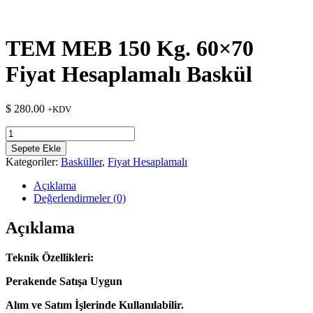
TEM MEB 150 Kg. 60×70
Fiyat Hesaplamalı Baskül
$
280.00
+KDV
TEM
MEB
Sepete Ekle
150
Kategoriler:
Basküller
,
Fiyat Hesaplamalı
Kg.
60x70
Açıklama
Fiyat
Değerlendirmeler (0)
Hesaplamalı
Baskül
Açıklama
adet
Teknik Özellikleri:
Perakende Satışa Uygun
Alım ve Satım İşlerinde Kullanılabilir.