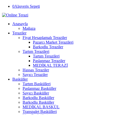
0
Alışveriş Sepeti
Anasayfa
Mağaza
Teraziler
Fiyat Hesaplamalı Teraziler
Pazarcı Market Terazileri
Barkodlu Teraziler
Tartım Terazileri
Tartım Terazileri
Paslanmaz Teraziler
MEDİKAL TERAZİ
Hassas Teraziler
Sayıcı Teraziler
Basküller
Tartım Baskülleri
Paslanmaz Basküller
Sayıcı Basküller
Barkodlu Basküller
Barkodlu Basküller
MEDİKAL BASKÜL
Transpalet Baskülleri