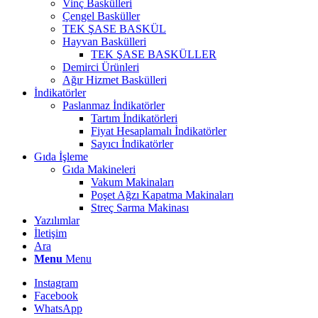
Vinç Baskülleri
Çengel Basküller
TEK ŞASE BASKÜL
Hayvan Baskülleri
TEK ŞASE BASKÜLLER
Demirci Ürünleri
Ağır Hizmet Baskülleri
İndikatörler
Paslanmaz İndikatörler
Tartım İndikatörleri
Fiyat Hesaplamalı İndikatörler
Sayıcı İndikatörler
Gıda İşleme
Gıda Makineleri
Vakum Makinaları
Poşet Ağzı Kapatma Makinaları
Streç Sarma Makinası
Yazılımlar
İletişim
Ara
Menu
Menu
Instagram
Facebook
WhatsApp