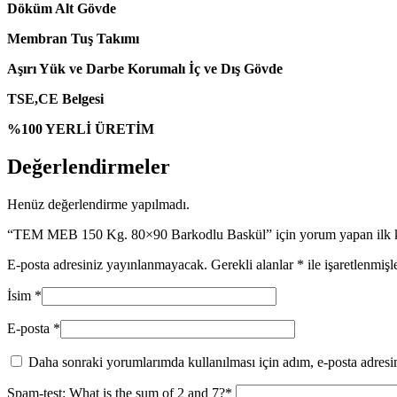
Döküm Alt Gövde
Membran Tuş Takımı
Aşırı Yük ve Darbe Korumalı İç ve Dış Gövde
TSE,CE Belgesi
%100 YERLİ ÜRETİM
Değerlendirmeler
Henüz değerlendirme yapılmadı.
“TEM MEB 150 Kg. 80×90 Barkodlu Baskül” için yorum yapan ilk ki
E-posta adresiniz yayınlanmayacak.
Gerekli alanlar
*
ile işaretlenmişl
İsim
*
E-posta
*
Daha sonraki yorumlarımda kullanılması için adım, e-posta adresim
Spam-test: What is the sum of 2 and 7?*