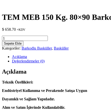
TEM MEB 150 Kg. 80×90 Barko
$
658.70
+KDV
TEM
MEB
Sepete Ekle
150
Kategoriler:
Barkodlu Basküller
,
Basküller
Kg.
80x90
Açıklama
Barkodlu
Değerlendirmeler (0)
Baskül
adet
Açıklama
Teknik Özellikleri:
Endüstriyel Kullanıma ve Perakende Satışa Uygun
Dayanıklı ve Sağlam Yapıdadır.
Alım ve Satım İşlerinde Kullanılabilir.