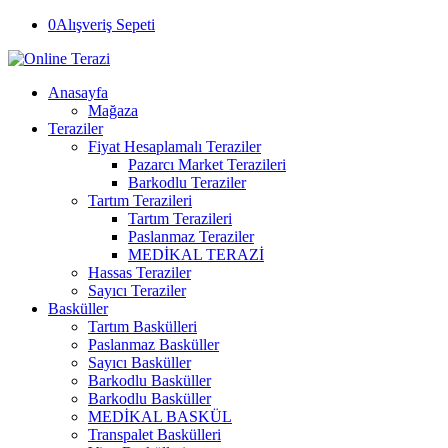
0
Alışveriş Sepeti
Anasayfa
Mağaza
Teraziler
Fiyat Hesaplamalı Teraziler
Pazarcı Market Terazileri
Barkodlu Teraziler
Tartım Terazileri
Tartım Terazileri
Paslanmaz Teraziler
MEDİKAL TERAZİ
Hassas Teraziler
Sayıcı Teraziler
Basküller
Tartım Baskülleri
Paslanmaz Basküller
Sayıcı Basküller
Barkodlu Basküller
Barkodlu Basküller
MEDİKAL BASKÜL
Transpalet Baskülleri