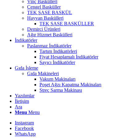
Vinç Baskülleri
Çengel Basküller
TEK ŞASE BASKÜL
Hayvan Baskülleri
TEK ŞASE BASKÜLLER
Demirci Ürünleri
Ağır Hizmet Baskülleri
İndikatörler
Paslanmaz İndikatörler
Tartım İndikatörleri
Fiyat Hesaplamalı İndikatörler
Sayıcı İndikatörler
Gıda İşleme
Gıda Makineleri
Vakum Makinaları
Poşet Ağzı Kapatma Makinaları
Streç Sarma Makinası
Yazılımlar
İletişim
Ara
Menu
Menu
Instagram
Facebook
WhatsApp